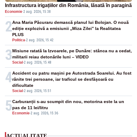
Infrastructura irigațiilor din România, lăsată în paragină
Economie
·
2 aug. 2026, 15:38
2
Ana Maria Păcuraru demască planul lui Bolojan. O nouă
ediție explozivă a emisiunii „Miza Zilei” la Realitatea
PLUS
Politica
-
2 aug. 2026, 15:42
3
Misiune ratată la Izvoarele, pe Dunăre: stânca nu a cedat,
militarii reiau detonările luni – VIDEO
Social
-
2 aug. 2026, 15:48
4
Accident cu patru mașini pe Autostrada Soarelui. Au fost
rănite trei persoane, iar traficul se desfășoară cu
dificultate
Social
-
2 aug. 2026, 15:51
5
Carburanții s-au scumpit din nou, motorina este la un
pas de 11 lei/litru
Economie
-
2 aug. 2026, 15:36
ACTUALITATE