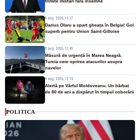
trimite militari fără însemne
9 aug. 2026, 13:37
Darius Olaru a spart gheața în Belgia! Gol
superb pentru Union Saint-Gilloise
9 aug. 2026, 12:45
Măsură de urgență în Marea Neagră.
Turcia cere oprirea atacurilor asupra
navelor
9 aug. 2026, 12:16
Alertă pe Vârful Moldoveanu. Un bărbat
de 80 de ani a dispărut în timpul coborârii
POLITICA