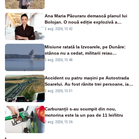
Ana Maria Păcuraru demască planul lui
Bolojan. O nouă ediție explozivă a
emisiunii „Miza Zilei” la Realitatea PLUS
2 aug. 2026, 15:42
Misiune ratată la Izvoarele, pe Dunăre:
stânca nu a cedat, militarii reiau
detonările luni – VIDEO
2 aug. 2026, 15:48
Accident cu patru mașini pe Autostrada
Soarelui. Au fost rănite trei persoane, iar
traficul se desfășoară cu dificultate
2 aug. 2026, 15:51
Carburanții s-au scumpit din nou,
motorina este la un pas de 11 lei/litru
2 aug. 2026, 15:36