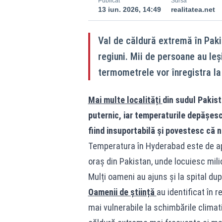
Publicat
Sursă
13 iun. 2026, 14:49
realitatea.net
Val de căldură extremă în Paki
regiuni. Mii de persoane au leș
termometrele vor înregistra la 
Mai multe localități
din sudul Pakist
puternic, iar temperaturile depășesc
fiind insuportabilă și povestesc că ni
Temperatura în Hyderabad este de ap
oraș din Pakistan, unde locuiesc milio
Mulți oameni au ajuns și la spital dup
Oamenii de știință
au identificat în r
mai vulnerabile la schimbările climat