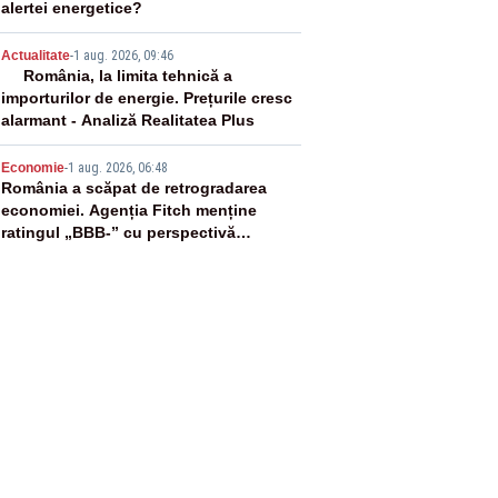
alertei energetice?
4
Actualitate
-
1 aug. 2026, 09:46
România, la limita tehnică a
importurilor de energie. Prețurile cresc
alarmant - Analiză Realitatea Plus
5
Economie
-
1 aug. 2026, 06:48
România a scăpat de retrogradarea
economiei. Agenția Fitch menține
ratingul „BBB-” cu perspectivă
negativă