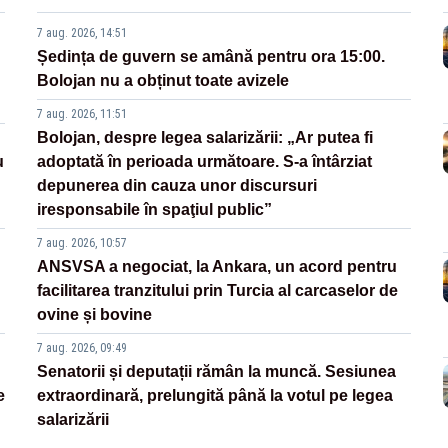
7 aug. 2026, 14:51
Ședința de guvern se amână pentru ora 15:00.
Bolojan nu a obținut toate avizele
7 aug. 2026, 11:51
Bolojan, despre legea salarizării: „Ar putea fi
u
adoptată în perioada următoare. S-a întârziat
depunerea din cauza unor discursuri
iresponsabile în spaţiul public”
7 aug. 2026, 10:57
ANSVSA a negociat, la Ankara, un acord pentru
facilitarea tranzitului prin Turcia al carcaselor de
ovine și bovine
7 aug. 2026, 09:49
Senatorii și deputații rămân la muncă. Sesiunea
e
extraordinară, prelungită până la votul pe legea
salarizării