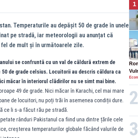
1
stan. Temperaturile au depășit 50 de grade în unele
inat pe stradă, iar meteorologii au anunțat că
fel de mult și în următoarele zile.
anului se confruntă cu un val de căldură extrem de
Rom
 50 de grade celsius. Locuitorii au descris căldura ca
Vul
Econ
pun
ci măcar în interiorul clădirilor nu se simt mai bine.
cun
roape 49 de grade. Nici măcar în Karachi, cel mai mare
ane de locuitori, nu poți trăi în asemenea condiții dure.
ă ce li s-a făcut rău pe stradă.
epetate rânduri Pakistanul ca fiind una dintre țările cele
ice, creșterea temperaturilor globale făcând valurile de