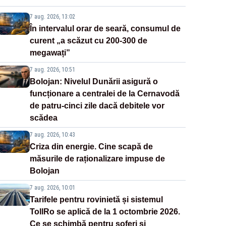
7 aug. 2026, 13:02
În intervalul orar de seară, consumul de
curent „a scăzut cu 200-300 de
megawați”
7 aug. 2026, 10:51
Bolojan: Nivelul Dunării asigură o
funcționare a centralei de la Cernavodă
de patru-cinci zile dacă debitele vor
scădea
7 aug. 2026, 10:43
Criza din energie. Cine scapă de
măsurile de raționalizare impuse de
Bolojan
7 aug. 2026, 10:01
Tarifele pentru rovinietă și sistemul
TollRo se aplică de la 1 octombrie 2026.
Ce se schimbă pentru șoferi și