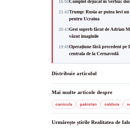
Complot dejucat în Serbia: doi 
15:50
Trump: Rusia ar putea lovi un
21:42
pentru Ucraina
Gest superb făcut de Adrian Mu
20:43
văzut imaginile
Operațiune fără precedent pe 
19:45
centrala de la Cernavodă
Distribuie articolul
Mai multe articole despre
canicula
pakistan
caldura
s
Urmărește știrile Realitatea de Ial