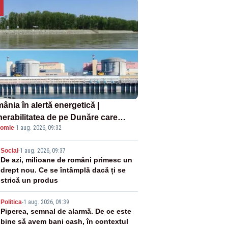
ânia în alertă energetică |
nerabilitatea de pe Dunăre care
omie
·
1 aug. 2026, 09:32
e în pericol Centrala Cernavodă era
oscută de pe vremea lui Ceaușescu
2
Social
-
1 aug. 2026, 09:37
De azi, milioane de români primesc un
drept nou. Ce se întâmplă dacă ți se
strică un produs
3
Politica
-
1 aug. 2026, 09:39
Piperea, semnal de alarmă. De ce este
bine să avem bani cash, în contextul