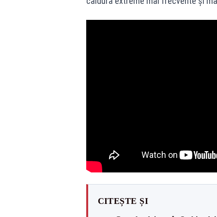
căldură extreme mai frecvente și mai
CITEȘTE ȘI