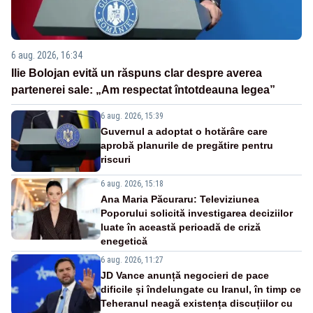
6 aug. 2026, 16:34
Ilie Bolojan evită un răspuns clar despre averea
partenerei sale: „Am respectat întotdeauna legea”
6 aug. 2026, 15:39
Guvernul a adoptat o hotărâre care
aprobă planurile de pregătire pentru
riscuri
6 aug. 2026, 15:18
Ana Maria Păcuraru: Televiziunea
Poporului solicită investigarea deciziilor
luate în această perioadă de criză
enegetică
6 aug. 2026, 11:27
JD Vance anunță negocieri de pace
dificile și îndelungate cu Iranul, în timp ce
Teheranul neagă existența discuțiilor cu