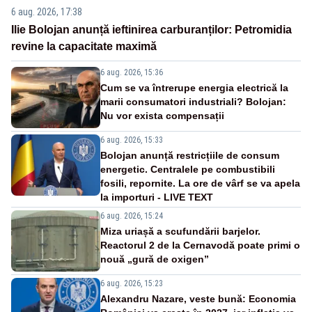
6 aug. 2026, 17:38
Ilie Bolojan anunță ieftinirea carburanților: Petromidia
revine la capacitate maximă
6 aug. 2026, 15:36
Cum se va întrerupe energia electrică la
marii consumatori industriali? Bolojan:
Nu vor exista compensații
6 aug. 2026, 15:33
Bolojan anunță restricțiile de consum
energetic. Centralele pe combustibili
fosili, repornite. La ore de vârf se va apela
la importuri - LIVE TEXT
6 aug. 2026, 15:24
Miza uriașă a scufundării barjelor.
Reactorul 2 de la Cernavodă poate primi o
nouă „gură de oxigen”
6 aug. 2026, 15:23
Alexandru Nazare, veste bună: Economia