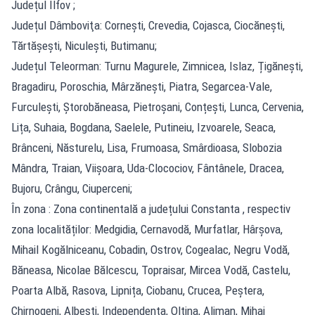
Județul Ilfov ;
Județul Dâmboviţa: Cornești, Crevedia, Cojasca, Ciocănești,
Tărtășești, Niculești, Butimanu;
Județul Teleorman: Turnu Magurele, Zimnicea, Islaz, Țigănești,
Bragadiru, Poroschia, Mârzănești, Piatra, Segarcea-Vale,
Furculești, Ștorobăneasa, Pietroșani, Conțești, Lunca, Cervenia,
Lița, Suhaia, Bogdana, Saelele, Putineiu, Izvoarele, Seaca,
Brânceni, Năsturelu, Lisa, Frumoasa, Smârdioasa, Slobozia
Mândra, Traian, Viișoara, Uda-Clocociov, Fântânele, Dracea,
Bujoru, Crângu, Ciuperceni;
În zona : Zona continentală a județului Constanta , respectiv
zona localităților: Medgidia, Cernavodă, Murfatlar, Hârșova,
Mihail Kogălniceanu, Cobadin, Ostrov, Cogealac, Negru Vodă,
Băneasa, Nicolae Bălcescu, Topraisar, Mircea Vodă, Castelu,
Poarta Albă, Rasova, Lipnița, Ciobanu, Crucea, Peștera,
Chirnogeni, Albești, Independența, Oltina, Aliman, Mihai