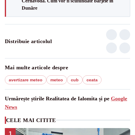
Cernavodă. Cum vor fi scufundate barjele în
Dunăre
Distribuie articolul
Mai multe articole despre
avertizare meteo
meteo
cub
ceata
Urmărește știrile Realitatea de Ialomita și pe
Google
News
CELE MAI CITITE
1