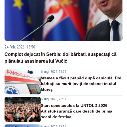
24 feb. 2026, 15:50
Complot dejucat în Serbia: doi bărbați, suspectați că
plănuiau asasinarea lui Vučić
6 aug. 2026, 21:39
Vremea a făcut prăpăd după caniculă. Doi
bărbați au murit loviți de trăsnet în râul
Mureș
6 aug. 2026, 20:17
Start spectaculos la UNTOLD 2026.
Artistul-surpriză care deschide prima
seară de festival
6 aug. 2026, 19:56