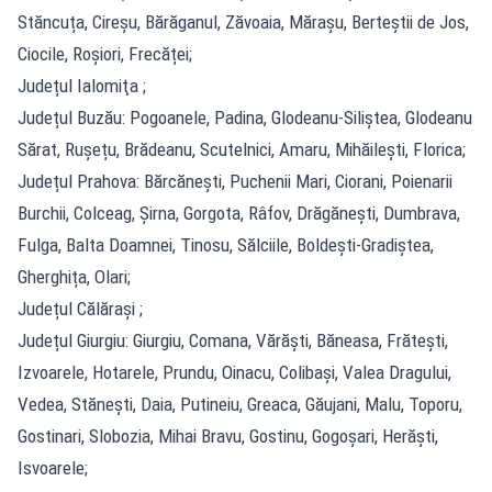
Stăncuța, Cireșu, Bărăganul, Zăvoaia, Mărașu, Berteștii de Jos,
Ciocile, Roșiori, Frecăței;
Județul Ialomiţa ;
Județul Buzău: Pogoanele, Padina, Glodeanu-Siliștea, Glodeanu
Sărat, Rușețu, Brădeanu, Scutelnici, Amaru, Mihăilești, Florica;
Județul Prahova: Bărcănești, Puchenii Mari, Ciorani, Poienarii
Burchii, Colceag, Șirna, Gorgota, Râfov, Drăgănești, Dumbrava,
Fulga, Balta Doamnei, Tinosu, Sălciile, Boldești-Gradiștea,
Gherghița, Olari;
Județul Călăraşi ;
Județul Giurgiu: Giurgiu, Comana, Vărăști, Băneasa, Frătești,
Izvoarele, Hotarele, Prundu, Oinacu, Colibași, Valea Dragului,
Vedea, Stănești, Daia, Putineiu, Greaca, Găujani, Malu, Toporu,
Gostinari, Slobozia, Mihai Bravu, Gostinu, Gogoșari, Herăști,
Isvoarele;