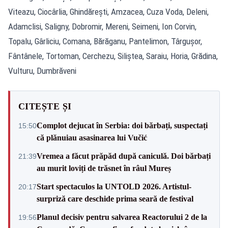
Viteazu, Ciocârlia, Ghindărești, Amzacea, Cuza Voda, Deleni,
Adamclisi, Saligny, Dobromir, Mereni, Seimeni, Ion Corvin,
Topalu, Gârliciu, Comana, Bărăganu, Pantelimon, Târgușor,
Fântânele, Tortoman, Cerchezu, Siliștea, Saraiu, Horia, Grădina,
Vulturu, Dumbrăveni
CITEȘTE ȘI
Complot dejucat în Serbia: doi bărbați, suspectați
15:50
că plănuiau asasinarea lui Vučić
Vremea a făcut prăpăd după caniculă. Doi bărbați
21:39
au murit loviți de trăsnet în râul Mureș
Start spectaculos la UNTOLD 2026. Artistul-
20:17
surpriză care deschide prima seară de festival
Planul decisiv pentru salvarea Reactorului 2 de la
19:56