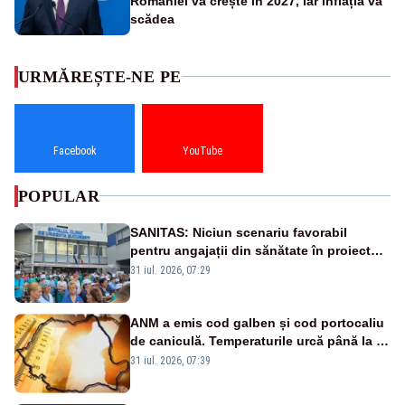
României va crește în 2027, iar inflația va
scădea
URMĂREȘTE-NE PE
Facebook
YouTube
POPULAR
SANITAS: Niciun scenariu favorabil
pentru angajații din sănătate în proiectul
Legii salarizării
31 iul. 2026, 07:29
ANM a emis cod galben și cod portocaliu
de caniculă. Temperaturile urcă până la 38
de grade, iar nopțile devin tropicale
31 iul. 2026, 07:39