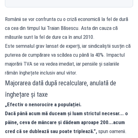
Românii se vor confrunta cu o criză economică la fel de dură
ca cea din timpul lui Traian Băsescu. Asta din cauza că
măsurile sunt la fel de dure ca în anul 2010.
Este semnalul grav lansat de experți, iar sindicaliștii susțin că
puterea de cumpărare va scădea cu până la 40%. Impactul
majorării TVA se va vedea imediat, iar pensiile și salariile
rămân înghețate inclusiv anul viitor.
Majorarea dată după recalculare, anulată de
înghețare și taxe
„Efectiv o nenorocire a populației.
Dacă până acum mă duceam și luam strictul necesar... o
pâine, ceva de mâncare și dădeam aproape 200...acum
cred că se dublează sau poate triplează.”,
spun oamenii.