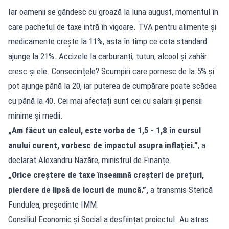
Iar oamenii se gândesc cu groază la luna august, momentul în
care pachetul de taxe intră în vigoare. TVA pentru alimente și
medicamente crește la 11%, asta în timp ce cota standard
ajunge la 21%. Accizele la carburanți, tutun, alcool și zahăr
cresc și ele. Consecințele? Scumpiri care pornesc de la 5% și
pot ajunge până la 20, iar puterea de cumpărare poate scădea
cu până la 40. Cei mai afectați sunt cei cu salarii și pensii
minime și medii.
„Am făcut un calcul, este vorba de 1,5 - 1,8 în cursul
anului curent, vorbesc de impactul asupra inflației.”
, a
declarat Alexandru Nazăre, ministrul de Finanțe.
„Orice creștere de taxe înseamnă creșteri de prețuri,
pierdere de lipsă de locuri de muncă.”,
a transmis Sterică
Fundulea, președinte IMM.
Consiliul Economic și Social a desființat proiectul. Au atras