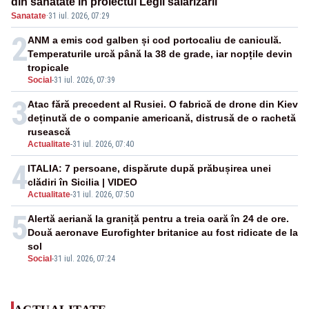
din sănătate în proiectul Legii salarizării
Sanatate
·
31 iul. 2026, 07:29
2
ANM a emis cod galben și cod portocaliu de caniculă.
Temperaturile urcă până la 38 de grade, iar nopțile devin
tropicale
Social
-
31 iul. 2026, 07:39
3
Atac fără precedent al Rusiei. O fabrică de drone din Kiev
deținută de o companie americană, distrusă de o rachetă
rusească
Actualitate
-
31 iul. 2026, 07:40
4
ITALIA: 7 persoane, dispărute după prăbușirea unei
clădiri în Sicilia | VIDEO
Actualitate
-
31 iul. 2026, 07:50
5
Alertă aeriană la graniță pentru a treia oară în 24 de ore.
Două aeronave Eurofighter britanice au fost ridicate de la
sol
Social
-
31 iul. 2026, 07:24