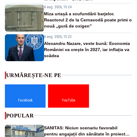
6 aug. 2026, 15:24
Miza uriașă a scufundării barjelor.
Reactorul 2 de la Cernavodă poate primi o
nouă „gură de oxigen”
6 aug. 2026, 15:23
Alexandru Nazare, veste bună: Economia
României va crește în 2027, iar inflația va
scădea
URMĂREȘTE-NE PE
Facebook
YouTube
POPULAR
SANITAS: Niciun scenariu favorabil
pentru angajații din sănătate în proiectul