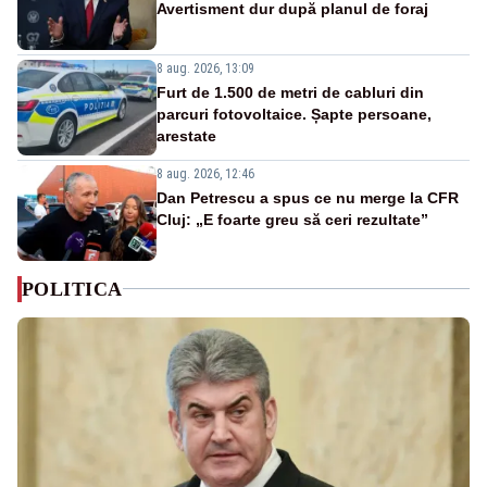
Avertisment dur după planul de foraj
8 aug. 2026, 13:09
Furt de 1.500 de metri de cabluri din
parcuri fotovoltaice. Șapte persoane,
arestate
8 aug. 2026, 12:46
Dan Petrescu a spus ce nu merge la CFR
Cluj: „E foarte greu să ceri rezultate”
POLITICA