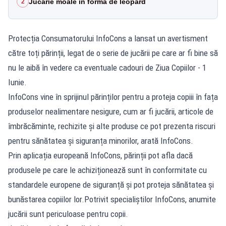
Jucărie moale în formă de leopard
2
Protecția Consumatorului InfoCons a lansat un avertisment
către toți părinții, legat de o serie de jucării pe care ar fi bine să
nu le aibă în vedere ca eventuale cadouri de Ziua Copiilor - 1
Iunie.
InfoCons vine în sprijinul părinților pentru a proteja copiii în fața
produselor nealimentare nesigure, cum ar fi jucării, articole de
îmbrăcăminte, rechizite și alte produse ce pot prezenta riscuri
pentru sănătatea și siguranța minorilor, arată InfoCons.
Prin aplicația europeană InfoCons, părinții pot afla dacă
produsele pe care le achiziționează sunt în conformitate cu
standardele europene de siguranță și pot proteja sănătatea și
bunăstarea copiilor lor.Potrivit specialiștilor InfoCons, anumite
jucării sunt periculoase pentru copii.