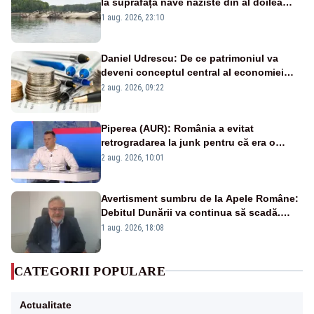
la suprafață nave naziste din al doilea
război mondial
1 aug. 2026, 23:10
Daniel Udrescu: De ce patrimoniul va
deveni conceptul central al economiei
viitoare?
2 aug. 2026, 09:22
Piperea (AUR): România a evitat
retrogradarea la junk pentru că era o
catastrofă pentru bănci și fondurile de
2 aug. 2026, 10:01
pensii
Avertisment sumbru de la Apele Române:
Debitul Dunării va continua să scadă.
Cernavodă s-ar putea închide în 4 zile
1 aug. 2026, 18:08
CATEGORII POPULARE
Actualitate