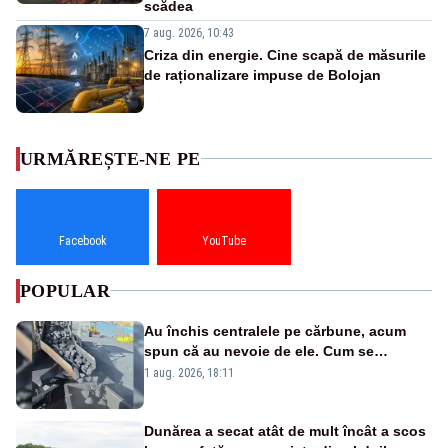
scădea
7 aug. 2026, 10:43
Criza din energie. Cine scapă de măsurile
de raționalizare impuse de Bolojan
URMĂREȘTE-NE PE
Facebook
YouTube
POPULAR
Au închis centralele pe cărbune, acum
spun că au nevoie de ele. Cum se
pasează vina în plină criză energetică
1 aug. 2026, 18:11
Dunărea a secat atât de mult încât a scos