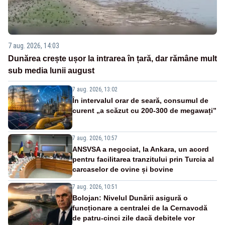
7 aug. 2026, 14:03
Dunărea crește ușor la intrarea în țară, dar rămâne mult
sub media lunii august
7 aug. 2026, 13:02
În intervalul orar de seară, consumul de
curent „a scăzut cu 200-300 de megawați”
7 aug. 2026, 10:57
ANSVSA a negociat, la Ankara, un acord
pentru facilitarea tranzitului prin Turcia al
carcaselor de ovine și bovine
7 aug. 2026, 10:51
Bolojan: Nivelul Dunării asigură o
funcționare a centralei de la Cernavodă
de patru-cinci zile dacă debitele vor