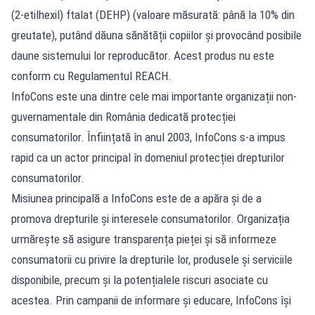
(2-etilhexil) ftalat (DEHP) (valoare măsurată: până la 10% din
greutate), putând dăuna sănătății copiilor și provocând posibile
daune sistemului lor reproducător. Acest produs nu este
conform cu Regulamentul REACH.
InfoCons este una dintre cele mai importante organizații non-
guvernamentale din România dedicată protecției
consumatorilor. Înființată în anul 2003, InfoCons s-a impus
rapid ca un actor principal în domeniul protecției drepturilor
consumatorilor.
Misiunea principală a InfoCons este de a apăra și de a
promova drepturile și interesele consumatorilor. Organizația
urmărește să asigure transparența pieței și să informeze
consumatorii cu privire la drepturile lor, produsele și serviciile
disponibile, precum și la potențialele riscuri asociate cu
acestea. Prin campanii de informare și educare, InfoCons își