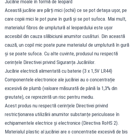
Jucărie moale în formă de leopard
Această jucărie are părți mici (ochii) ce se pot detașa ușor, pe
care copiii mici le pot pune în gură și se pot sufoca. Mai mult,
materialul fibros de umplutură al leopardului este ușor
accesibil din cauza slăbiciunii anumitor cusături. Din această
cauză, un copil mic poate pune materialul de umplutură în gură
și se poate sufoca. Cu alte cuvinte, produsul nu respectă
cerințele Directivei privind Siguranța Jucăriilor.
Jucărie electrică alimentată cu baterie (3 x 1,5V LR44)
Componentele electronice ale jucăriei au o concentrație
excesivă de plumb (valoare măsurată de până la 1,3% din
greutate), ce reprezintă un risc pentru mediu.
Acest produs nu respectă cerințele Directivei privind
restricționarea utilizării anumitor substanțe periculoase în
echipamentele electrice și electronice (Directiva RoHS 2).
Materialul plastic al jucăriei are o concentrație excesivă de bis