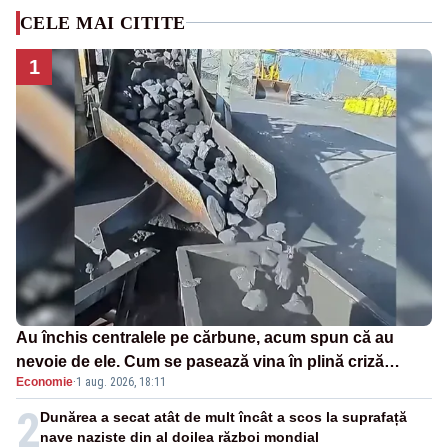
CELE MAI CITITE
1
Au închis centralele pe cărbune, acum spun că au
nevoie de ele. Cum se pasează vina în plină criză
Economie
·
1 aug. 2026, 18:11
energetică
2
Dunărea a secat atât de mult încât a scos la suprafață
nave naziste din al doilea război mondial