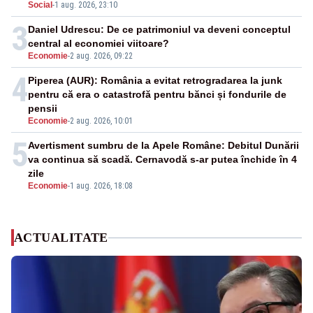
Social
-
1 aug. 2026, 23:10
3
Daniel Udrescu: De ce patrimoniul va deveni conceptul
central al economiei viitoare?
Economie
-
2 aug. 2026, 09:22
4
Piperea (AUR): România a evitat retrogradarea la junk
pentru că era o catastrofă pentru bănci și fondurile de
pensii
Economie
-
2 aug. 2026, 10:01
5
Avertisment sumbru de la Apele Române: Debitul Dunării
va continua să scadă. Cernavodă s-ar putea închide în 4
zile
Economie
-
1 aug. 2026, 18:08
ACTUALITATE