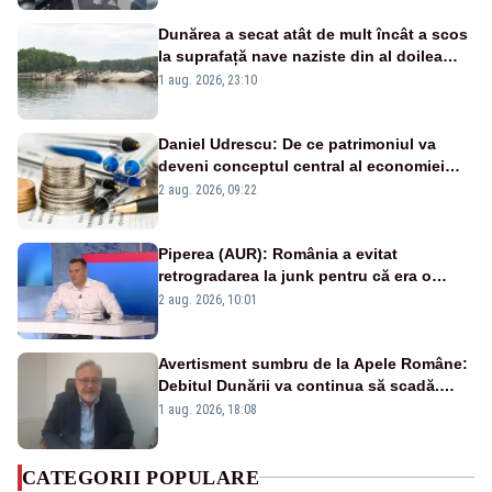
Dunărea a secat atât de mult încât a scos
la suprafață nave naziste din al doilea
război mondial
1 aug. 2026, 23:10
Daniel Udrescu: De ce patrimoniul va
deveni conceptul central al economiei
viitoare?
2 aug. 2026, 09:22
Piperea (AUR): România a evitat
retrogradarea la junk pentru că era o
catastrofă pentru bănci și fondurile de
2 aug. 2026, 10:01
pensii
Avertisment sumbru de la Apele Române:
Debitul Dunării va continua să scadă.
Cernavodă s-ar putea închide în 4 zile
1 aug. 2026, 18:08
CATEGORII POPULARE