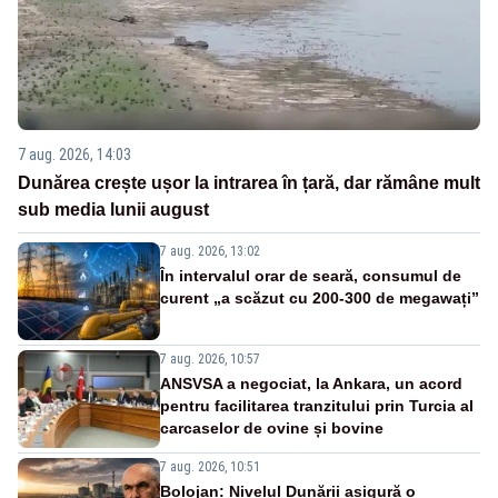
7 aug. 2026, 14:03
Dunărea crește ușor la intrarea în țară, dar rămâne mult
sub media lunii august
7 aug. 2026, 13:02
În intervalul orar de seară, consumul de
curent „a scăzut cu 200-300 de megawați”
7 aug. 2026, 10:57
ANSVSA a negociat, la Ankara, un acord
pentru facilitarea tranzitului prin Turcia al
carcaselor de ovine și bovine
7 aug. 2026, 10:51
Bolojan: Nivelul Dunării asigură o