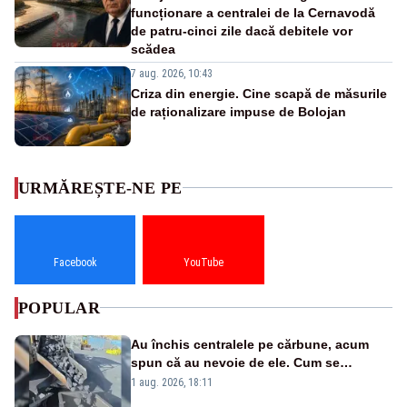
funcționare a centralei de la Cernavodă
de patru-cinci zile dacă debitele vor
scădea
7 aug. 2026, 10:43
Criza din energie. Cine scapă de măsurile
de raționalizare impuse de Bolojan
URMĂREȘTE-NE PE
Facebook
YouTube
POPULAR
Au închis centralele pe cărbune, acum
spun că au nevoie de ele. Cum se
pasează vina în plină criză energetică
1 aug. 2026, 18:11