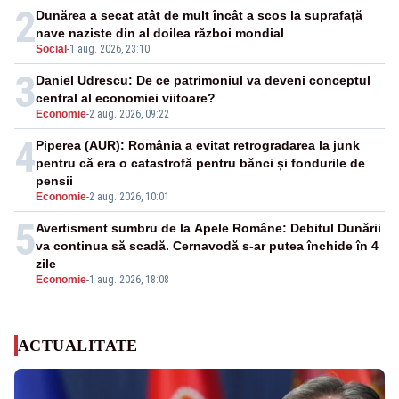
2
Dunărea a secat atât de mult încât a scos la suprafață
nave naziste din al doilea război mondial
Social
-
1 aug. 2026, 23:10
3
Daniel Udrescu: De ce patrimoniul va deveni conceptul
central al economiei viitoare?
Economie
-
2 aug. 2026, 09:22
4
Piperea (AUR): România a evitat retrogradarea la junk
pentru că era o catastrofă pentru bănci și fondurile de
pensii
Economie
-
2 aug. 2026, 10:01
5
Avertisment sumbru de la Apele Române: Debitul Dunării
va continua să scadă. Cernavodă s-ar putea închide în 4
zile
Economie
-
1 aug. 2026, 18:08
ACTUALITATE