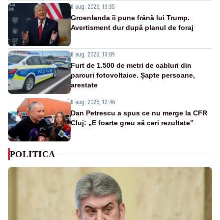
8 aug. 2026, 13:35
Groenlanda îi pune frână lui Trump.
Avertisment dur după planul de foraj
8 aug. 2026, 13:09
Furt de 1.500 de metri de cabluri din
parcuri fotovoltaice. Șapte persoane,
arestate
8 aug. 2026, 12:46
Dan Petrescu a spus ce nu merge la CFR
Cluj: „E foarte greu să ceri rezultate”
POLITICA