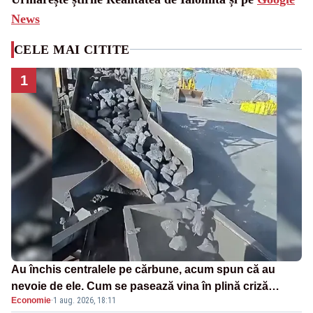
News
CELE MAI CITITE
1
Au închis centralele pe cărbune, acum spun că au
nevoie de ele. Cum se pasează vina în plină criză
Economie
·
1 aug. 2026, 18:11
energetică