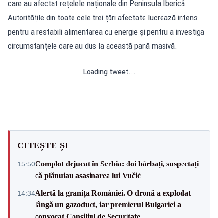
care au afectat rețelele naționale din Peninsula Iberică.
Autoritățile din toate cele trei țări afectate lucrează intens
pentru a restabili alimentarea cu energie și pentru a investiga
circumstanțele care au dus la această pană masivă.
Loading tweet...
CITEȘTE ȘI
Complot dejucat în Serbia: doi bărbați, suspectați
15:50
că plănuiau asasinarea lui Vučić
Alertă la granița României. O dronă a explodat
14:34
lângă un gazoduct, iar premierul Bulgariei a
convocat Consiliul de Securitate