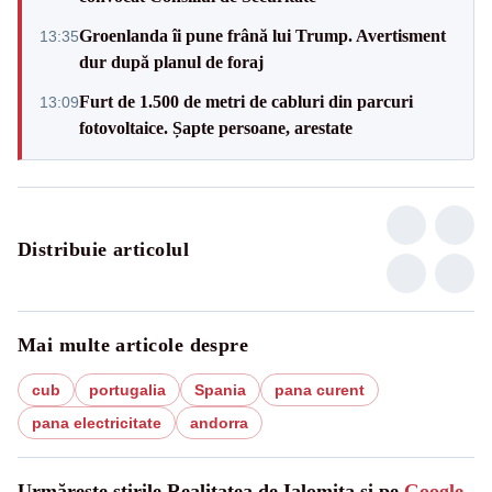
Groenlanda îi pune frână lui Trump. Avertisment
13:35
dur după planul de foraj
Furt de 1.500 de metri de cabluri din parcuri
13:09
fotovoltaice. Șapte persoane, arestate
Distribuie articolul
Mai multe articole despre
cub
portugalia
Spania
pana curent
pana electricitate
andorra
Urmărește știrile Realitatea de Ialomita și pe
Google