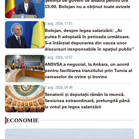
Ședința de guvern se amână pentru ora
15:00. Bolojan nu a obținut toate avizele
7 aug. 2026, 11:51
Bolojan, despre legea salarizării: „Ar
putea fi adoptată în perioada următoare.
S-a întârziat depunerea din cauza unor
discursuri iresponsabile în spaţiul public”
7 aug. 2026, 10:57
ANSVSA a negociat, la Ankara, un acord
pentru facilitarea tranzitului prin Turcia al
carcaselor de ovine și bovine
7 aug. 2026, 09:49
Senatorii și deputații rămân la muncă.
Sesiunea extraordinară, prelungită până
la votul pe legea salarizării
ECONOMIE