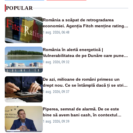
POPULAR
România a scăpat de retrogradarea
economiei. Agenția Fitch menține ratingul
„BBB-” cu perspectivă negativă
1 aug. 2026, 06:48
România în alertă energetică |
Vulnerabilitatea de pe Dunăre care pune
în pericol Centrala Cernavodă era
1 aug. 2026, 09:32
cunoscută de pe vremea lui Ceaușescu
De azi, milioane de români primesc un
drept nou. Ce se întâmplă dacă ți se strică
un produs
1 aug. 2026, 09:37
Piperea, semnal de alarmă. De ce este
bine să avem bani cash, în contextul
alertei energetice?
1 aug. 2026, 09:39