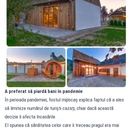
A preferat să piardă bani în pandemie
În perioada pandemiei, fostul mijlocaș explica faptul că a ales
să limiteze numărul de turiști cazați, chiar dacă această
decizie îi afecta încasările.
El spunea că sănătatea celor care îi treceau pragul era mai