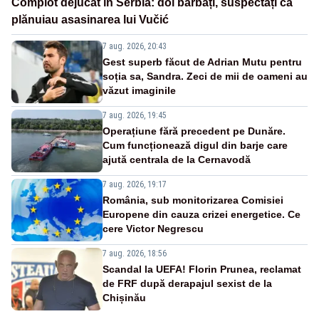
Complot dejucat în Serbia: doi bărbați, suspectați că
plănuiau asasinarea lui Vučić
7 aug. 2026, 20:43
Gest superb făcut de Adrian Mutu pentru
soția sa, Sandra. Zeci de mii de oameni au
văzut imaginile
7 aug. 2026, 19:45
Operațiune fără precedent pe Dunăre.
Cum funcționează digul din barje care
ajută centrala de la Cernavodă
7 aug. 2026, 19:17
România, sub monitorizarea Comisiei
Europene din cauza crizei energetice. Ce
cere Victor Negrescu
7 aug. 2026, 18:56
Scandal la UEFA! Florin Prunea, reclamat
de FRF după derapajul sexist de la
Chișinău