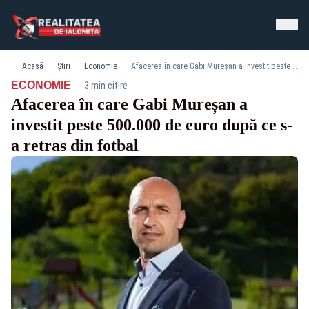
Acasă
Știri
Economie
Afacerea în care Gabi Mureșan a investit peste 500.000 de euro după ce s-a retras din fotbal
·
ECONOMIE
3 min citire
Afacerea în care Gabi Mureșan a
investit peste 500.000 de euro după ce s-
a retras din fotbal