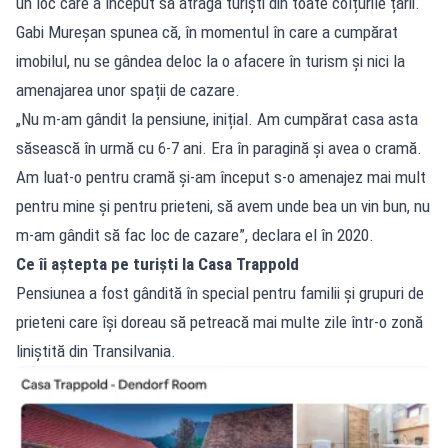
un loc care a început să atragă turiști din toate colțurile țării.
Gabi Mureșan spunea că, în momentul în care a cumpărat
imobilul, nu se gândea deloc la o afacere în turism și nici la
amenajarea unor spații de cazare.
„Nu m-am gândit la pensiune, inițial. Am cumpărat casa asta
săsească în urmă cu 6-7 ani. Era în paragină și avea o cramă.
Am luat-o pentru cramă și-am început s-o amenajez mai mult
pentru mine și pentru prieteni, să avem unde bea un vin bun, nu
m-am gândit să fac loc de cazare”, declara el în 2020.
Ce îi aștepta pe turiști la Casa Trappold
Pensiunea a fost gândită în special pentru familii și grupuri de
prieteni care își doreau să petreacă mai multe zile într-o zonă
liniștită din Transilvania.