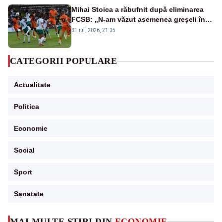
Mihai Stoica a răbufnit după eliminarea
FCSB: „N-am văzut asemenea greșeli în
190 de meciuri europene”
31 iul. 2026, 21:35
CATEGORII POPULARE
Actualitate
Politica
Economie
Social
Sport
Sanatate
MAI MULTE ȘTIRI DIN
ECONOMIE