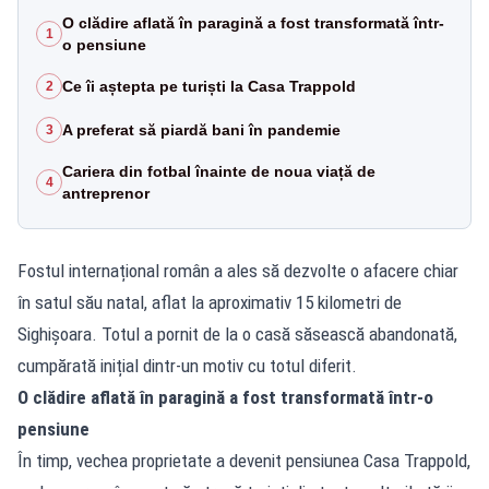
O clădire aflată în paragină a fost transformată într-
1
o pensiune
Ce îi aștepta pe turiști la Casa Trappold
2
A preferat să piardă bani în pandemie
3
Cariera din fotbal înainte de noua viață de
4
antreprenor
Fostul internațional român a ales să dezvolte o afacere chiar
în satul său natal, aflat la aproximativ 15 kilometri de
Sighișoara. Totul a pornit de la o casă săsească abandonată,
cumpărată inițial dintr-un motiv cu totul diferit.
O clădire aflată în paragină a fost transformată într-o
pensiune
În timp, vechea proprietate a devenit pensiunea Casa Trappold,