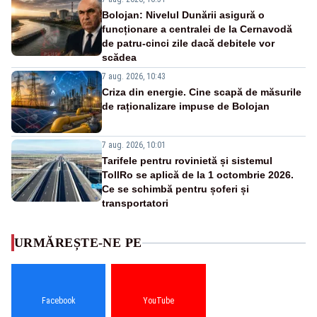
Bolojan: Nivelul Dunării asigură o
funcționare a centralei de la Cernavodă
de patru-cinci zile dacă debitele vor
scădea
7 aug. 2026, 10:43
Criza din energie. Cine scapă de măsurile
de raționalizare impuse de Bolojan
7 aug. 2026, 10:01
Tarifele pentru rovinietă și sistemul
TollRo se aplică de la 1 octombrie 2026.
Ce se schimbă pentru șoferi și
transportatori
URMĂREȘTE-NE PE
Facebook
YouTube