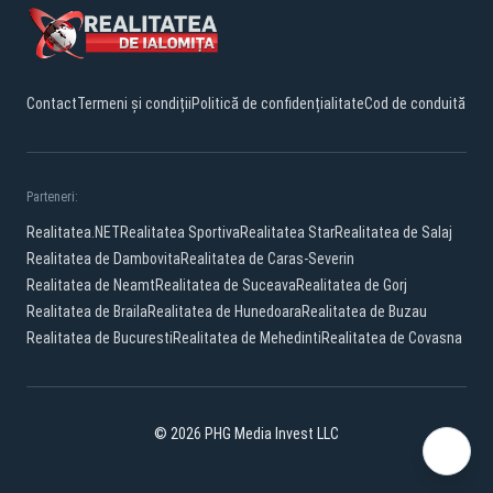
Contact
Termeni și condiții
Politică de confidențialitate
Cod de conduită
Parteneri:
Realitatea.NET
Realitatea Sportiva
Realitatea Star
Realitatea de Salaj
Realitatea de Dambovita
Realitatea de Caras-Severin
Realitatea de Neamt
Realitatea de Suceava
Realitatea de Gorj
Realitatea de Braila
Realitatea de Hunedoara
Realitatea de Buzau
Realitatea de Bucuresti
Realitatea de Mehedinti
Realitatea de Covasna
© 2026 PHG Media Invest LLC
Facebook
YouTube