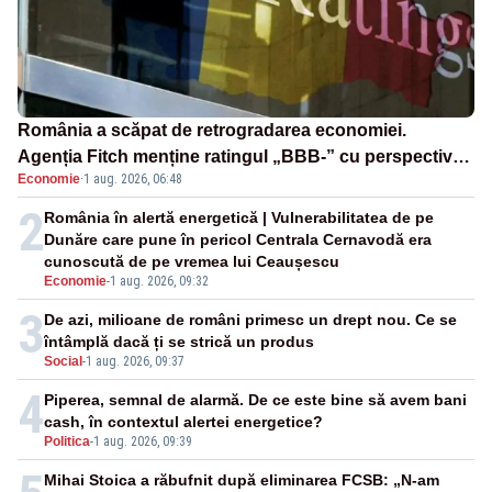
România a scăpat de retrogradarea economiei.
Agenția Fitch menține ratingul „BBB-” cu perspectivă
Economie
·
1 aug. 2026, 06:48
negativă
2
România în alertă energetică | Vulnerabilitatea de pe
Dunăre care pune în pericol Centrala Cernavodă era
cunoscută de pe vremea lui Ceaușescu
Economie
-
1 aug. 2026, 09:32
3
De azi, milioane de români primesc un drept nou. Ce se
întâmplă dacă ți se strică un produs
Social
-
1 aug. 2026, 09:37
4
Piperea, semnal de alarmă. De ce este bine să avem bani
cash, în contextul alertei energetice?
Politica
-
1 aug. 2026, 09:39
Mihai Stoica a răbufnit după eliminarea FCSB: „N-am