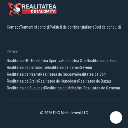
Contact
Termeni și condiții
Politică de confidențialitate
Cod de conduită
Parteneri:
Realitatea.NET
Realitatea Sportiva
Realitatea Star
Realitatea de Salaj
Realitatea de Dambovita
Realitatea de Caras-Severin
Realitatea de Neamt
Realitatea de Suceava
Realitatea de Gorj
Realitatea de Braila
Realitatea de Hunedoara
Realitatea de Buzau
Realitatea de Bucuresti
Realitatea de Mehedinti
Realitatea de Covasna
© 2026 PHG Media Invest LLC
Facebook
YouTube