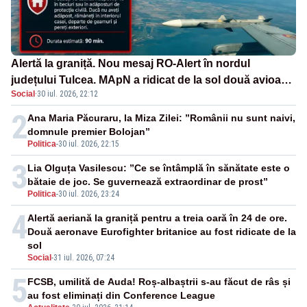
Alertă la graniță. Nou mesaj RO-Alert în nordul
județului Tulcea. MApN a ridicat de la sol două avioane
Social
·
30 iul. 2026, 22:12
F-16
2
Ana Maria Păcuraru, la Miza Zilei: ”Românii nu sunt naivi,
domnule premier Bolojan”
Politica
-
30 iul. 2026, 22:15
3
Lia Olguța Vasilescu: ”Ce se întâmplă în sănătate este o
bătaie de joc. Se guvernează extraordinar de prost”
Politica
-
30 iul. 2026, 23:24
4
Alertă aeriană la graniță pentru a treia oară în 24 de ore.
Două aeronave Eurofighter britanice au fost ridicate de la
sol
Social
-
31 iul. 2026, 07:24
5
FCSB, umilită de Auda! Roș-albaștrii s-au făcut de râs și
au fost eliminați din Conference League