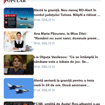
POPULAR
Alertă la graniță. Nou mesaj RO-Alert în
nordul județului Tulcea. MApN a ridicat de
la sol două avioane F-16
30 iul. 2026, 22:12
Ana Maria Păcuraru, la Miza Zilei:
”Românii nu sunt naivi, domnule premier
Bolojan”
30 iul. 2026, 22:15
Lia Olguța Vasilescu: ”Ce se întâmplă în
sănătate este o bătaie de joc. Se
guvernează extraordinar de prost”
30 iul. 2026, 23:24
Alertă aeriană la graniță pentru a treia
oară în 24 de ore. Două aeronave
Eurofighter britanice au fost ridicate de la
31 iul. 2026, 07:24
sol
FCSB, umilită de Auda! Roș-albaștrii s-au