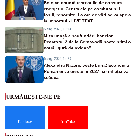
Bolojan anunță restricțiile de consum
energetic. Centralele pe combustibili
fosili, repornite. La ore de vârf se va apela
la importuri - LIVE TEXT
6 aug. 2026, 15:24
Miza uriașă a scufundării barjelor.
Reactorul 2 de la Cernavodă poate primi o
nouă „gură de oxigen”
6 aug. 2026, 15:23
Alexandru Nazare, veste bună: Economia
României va crește în 2027, iar inflația va
scădea
URMĂREȘTE-NE PE
Facebook
YouTube