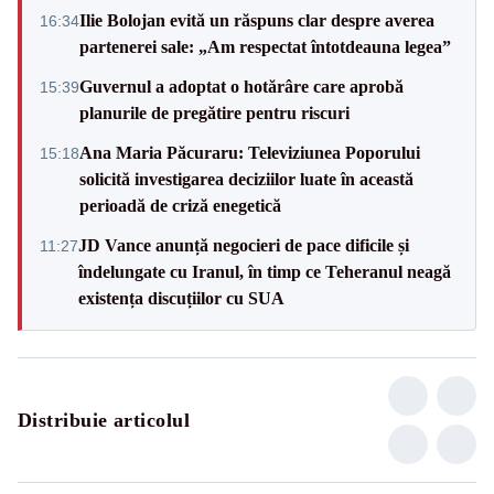
Ilie Bolojan evită un răspuns clar despre averea
16:34
partenerei sale: „Am respectat întotdeauna legea”
Guvernul a adoptat o hotărâre care aprobă
15:39
planurile de pregătire pentru riscuri
Ana Maria Păcuraru: Televiziunea Poporului
15:18
solicită investigarea deciziilor luate în această
perioadă de criză enegetică
JD Vance anunță negocieri de pace dificile și
11:27
îndelungate cu Iranul, în timp ce Teheranul neagă
existența discuțiilor cu SUA
Distribuie articolul