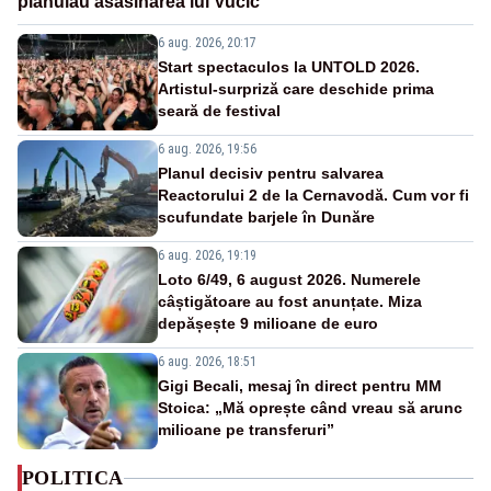
plănuiau asasinarea lui Vučić
6 aug. 2026, 20:17
Start spectaculos la UNTOLD 2026.
Artistul-surpriză care deschide prima
seară de festival
6 aug. 2026, 19:56
Planul decisiv pentru salvarea
Reactorului 2 de la Cernavodă. Cum vor fi
scufundate barjele în Dunăre
6 aug. 2026, 19:19
Loto 6/49, 6 august 2026. Numerele
câștigătoare au fost anunțate. Miza
depășește 9 milioane de euro
6 aug. 2026, 18:51
Gigi Becali, mesaj în direct pentru MM
Stoica: „Mă oprește când vreau să arunc
milioane pe transferuri”
POLITICA