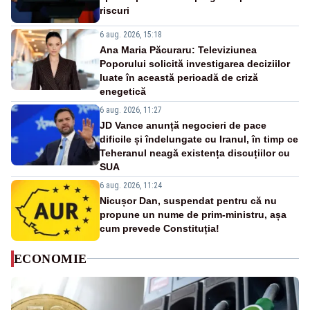
riscuri
6 aug. 2026, 15:18
Ana Maria Păcuraru: Televiziunea
Poporului solicită investigarea deciziilor
luate în această perioadă de criză
enegetică
6 aug. 2026, 11:27
JD Vance anunță negocieri de pace
dificile și îndelungate cu Iranul, în timp ce
Teheranul neagă existența discuțiilor cu
SUA
6 aug. 2026, 11:24
Nicușor Dan, suspendat pentru că nu
propune un nume de prim-ministru, așa
cum prevede Constituția!
ECONOMIE