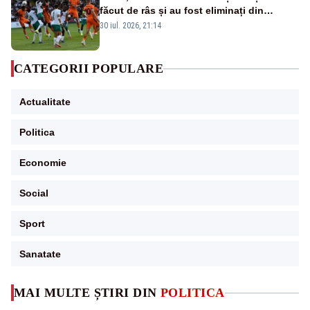
făcut de râs și au fost eliminați din
Conference League
30 iul. 2026, 21:14
CATEGORII POPULARE
Actualitate
Politica
Economie
Social
Sport
Sanatate
MAI MULTE ȘTIRI DIN
POLITICA