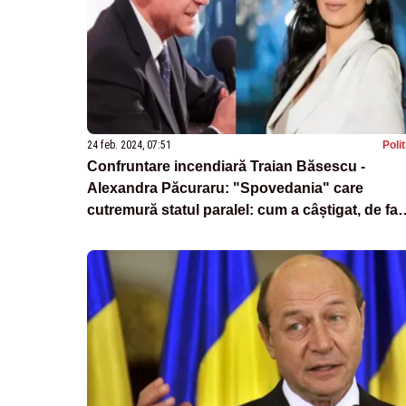
24 feb. 2024, 07:51
Poli
Confruntare incendiară Traian Băsescu -
Alexandra Păcuraru: "Spovedania" care
cutremură statul paralel: cum a câștigat, de fap
alegerile - „Ați fost Petrov?/DA!”