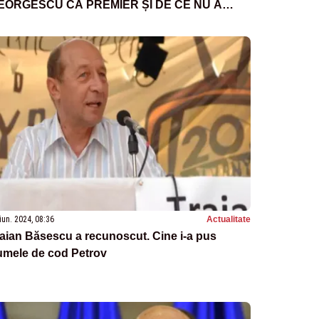
EORGESCU CA PREMIER ȘI DE CE NU A
CCEPTAT: DUPĂ O JUMĂTATE DE ORĂ, L-AM
AT AFARĂ
iun. 2024, 08:36
Actualitate
aian Băsescu a recunoscut. Cine i-a pus
umele de cod Petrov