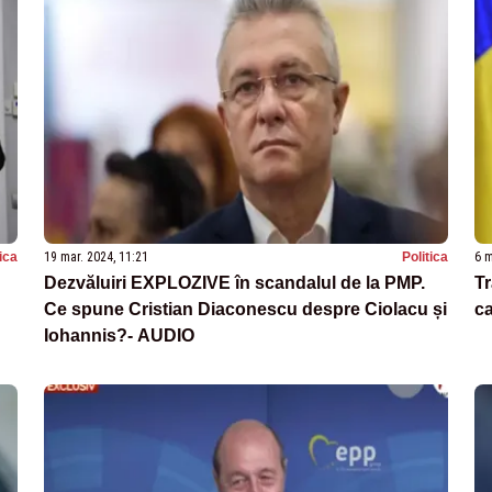
tica
19 mar. 2024, 11:21
Politica
6 m
Dezvăluiri EXPLOZIVE în scandalul de la PMP.
Tr
Ce spune Cristian Diaconescu despre Ciolacu și
ca
Iohannis?- AUDIO