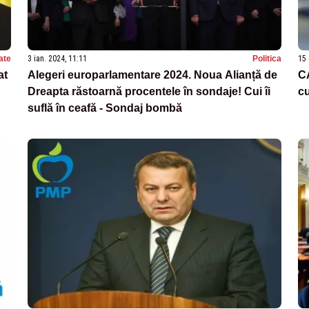
ate
3 ian. 2024, 11:11
Politica
15 
at
Alegeri europarlamentare 2024. Noua Alianță de
CA
Dreapta răstoarnă procentele în sondaje! Cui îi
c
suflă în ceafă - Sondaj bombă