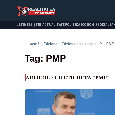
ULTIMELE ȘTIRI
ACTUALITATE
POLITICA
ECONOMIE
SOCIAL
SA
Acasă
Etichete
Etichete care încep cu P
PMP
Tag: PMP
ARTICOLE CU ETICHETA "PMP"