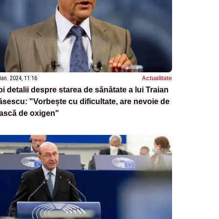
ian. 2024, 11:16
Actualitate
i detalii despre starea de sănătate a lui Traian
sescu: "Vorbește cu dificultate, are nevoie de
ască de oxigen"