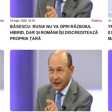
mie
18 sept. 2025, 18:29
Politica
16 
BĂSESCU: RUSIA NU VA OPRI RĂZBOIUL
T
HIBRID, DAR ȘI ROMÂNII ÎȘI DISCREDITEAZĂ
E
PROPRIA ȚARĂ
M
E