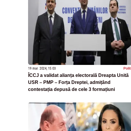
19 mar. 2024, 15:03
Poli
ÎCCJ a validat alianța electorală Dreapta Unită
USR – PMP – Forța Dreptei, admițând
contestația depusă de cele 3 formațiuni