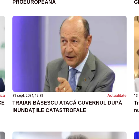
PROEUROPEANĂ
G
A
D
tica
21 sept. 2024, 12:28
Actualitate
13 
GE
TRAIAN BĂSESCU ATACĂ GUVERNUL DUPĂ
Tr
INUNDAȚIILE CATASTROFALE
n