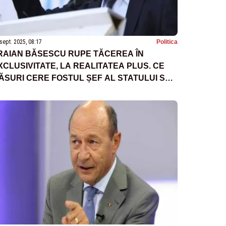
sept. 2025, 08:17
Politica
RAIAN BĂSESCU RUPE TĂCEREA ÎN
XCLUSIVITATE, LA REALITATEA PLUS. CE
ĂSURI CERE FOSTUL ȘEF AL STATULUI SĂ
VITĂM O CRIZĂ TOTALĂ