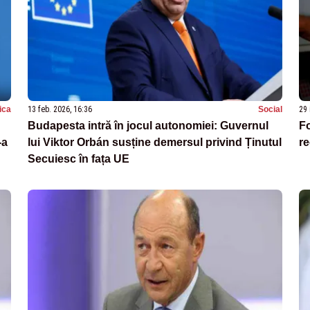
tica
13 feb. 2026, 16:36
Social
29 
Budapesta intră în jocul autonomiei: Guvernul
Fo
-a
lui Viktor Orbán susține demersul privind Ținutul
re
Secuiesc în fața UE