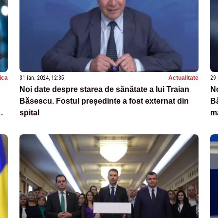
tica
31 ian. 2024, 12:35
Actualitate
29 
Noi date despre starea de sănătate a lui Traian
No
Băsescu. Fostul președinte a fost externat din
Bă
t,
spital
m