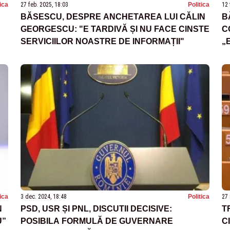
tica
27 feb. 2025, 18:03
Politica
12 
BĂSESCU, DESPRE ANCHETAREA LUI CĂLIN
B
GEORGESCU: "E TARDIVĂ ȘI NU FACE CINSTE
C
SERVICIILOR NOASTRE DE INFORMAȚII"
„
C
tica
3 dec. 2024, 18:48
Politica
27 
N
PSD, USR ȘI PNL, DISCUTII DECISIVE:
T
U”
POSIBILA FORMULĂ DE GUVERNARE
C