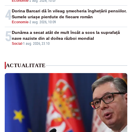
Economie
-
2 aug. 2026, 10:07
4
Dorina Barcari dă în vileag șmecheria înghețării pensiilor.
Sumele uriașe pierdute de fiecare român
Economie
-
2 aug. 2026, 10:09
5
Dunărea a secat atât de mult încât a scos la suprafață
nave naziste din al doilea război mondial
Social
-
1 aug. 2026, 23:10
ACTUALITATE