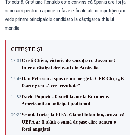
Totodată, Cristiano Ronaldo este convins că Spania are forța
necesară pentru a ajunge în fazele finale ale competiției și o
vede printre principalele candidate la câștigarea titlului
mondial.
CITEȘTE ȘI
Cristi Chivu, victorie de senzație cu Juventus!
17:31
Inter a câștigat derby-ul din Australia
Dan Petrescu a spus ce nu merge la CFR Cluj: „E
12:46
foarte greu să ceri rezultate”
David Popovici, favorit la aur la Europene.
11:32
Americanii au anticipat podiumul
Scandal uriaș la FIFA. Gianni Infantino, acuzat că
09:22
UEFA ar fi plătit o sumă de șase cifre pentru o
fostă angajată