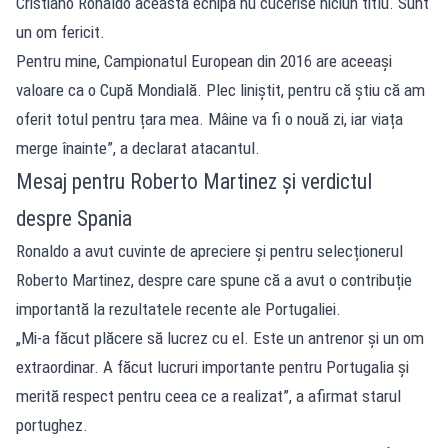
Cristiano Ronaldo această echipă nu cucerise niciun titlu. Sunt
un om fericit.
Pentru mine, Campionatul European din 2016 are aceeași
valoare ca o Cupă Mondială. Plec liniștit, pentru că știu că am
oferit totul pentru țara mea. Mâine va fi o nouă zi, iar viața
merge înainte”, a declarat atacantul.
Mesaj pentru Roberto Martinez și verdictul
despre Spania
Ronaldo a avut cuvinte de apreciere și pentru selecționerul
Roberto Martinez, despre care spune că a avut o contribuție
importantă la rezultatele recente ale Portugaliei.
„Mi-a făcut plăcere să lucrez cu el. Este un antrenor și un om
extraordinar. A făcut lucruri importante pentru Portugalia și
merită respect pentru ceea ce a realizat”, a afirmat starul
portughez.