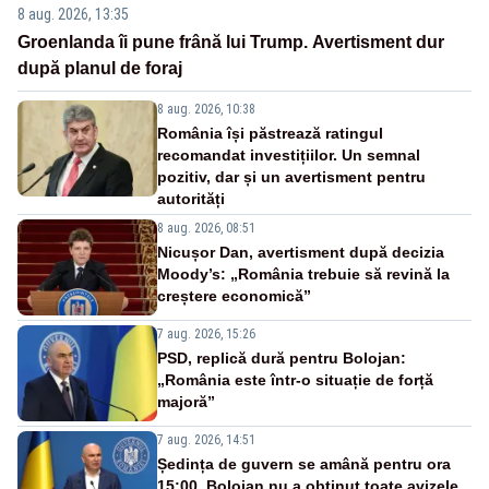
8 aug. 2026, 13:35
Groenlanda îi pune frână lui Trump. Avertisment dur
după planul de foraj
8 aug. 2026, 10:38
România își păstrează ratingul
recomandat investițiilor. Un semnal
pozitiv, dar și un avertisment pentru
autorități
8 aug. 2026, 08:51
Nicușor Dan, avertisment după decizia
Moody’s: „România trebuie să revină la
creștere economică”
7 aug. 2026, 15:26
PSD, replică dură pentru Bolojan:
„România este într-o situație de forță
majoră”
7 aug. 2026, 14:51
Ședința de guvern se amână pentru ora
15:00. Bolojan nu a obținut toate avizele