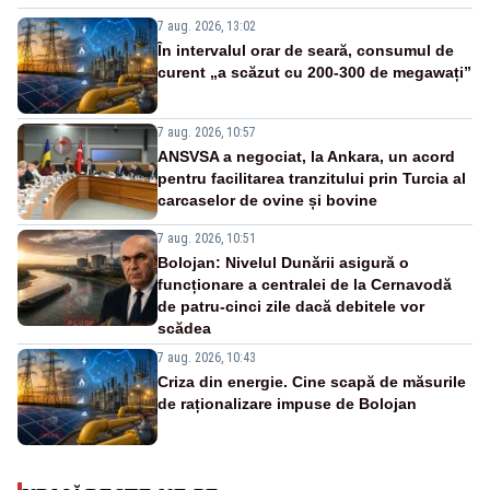
7 aug. 2026, 13:02
În intervalul orar de seară, consumul de
curent „a scăzut cu 200-300 de megawați”
7 aug. 2026, 10:57
ANSVSA a negociat, la Ankara, un acord
pentru facilitarea tranzitului prin Turcia al
carcaselor de ovine și bovine
7 aug. 2026, 10:51
Bolojan: Nivelul Dunării asigură o
funcționare a centralei de la Cernavodă
de patru-cinci zile dacă debitele vor
scădea
7 aug. 2026, 10:43
Criza din energie. Cine scapă de măsurile
de raționalizare impuse de Bolojan