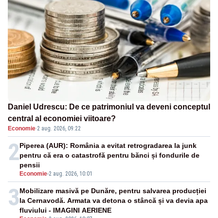
Daniel Udrescu: De ce patrimoniul va deveni conceptul
central al economiei viitoare?
Economie
·
2 aug. 2026, 09:22
2
Piperea (AUR): România a evitat retrogradarea la junk
pentru că era o catastrofă pentru bănci și fondurile de
pensii
Economie
-
2 aug. 2026, 10:01
3
Mobilizare masivă pe Dunăre, pentru salvarea producției
la Cernavodă. Armata va detona o stâncă și va devia apa
fluviului - IMAGINI AERIENE