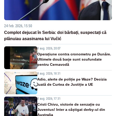
24 feb. 2026, 15:50
Complot dejucat în Serbia: doi bărbați, suspectați că
plănuiau asasinarea lui Vučić
8 aug. 2026, 20:07
Operațiune contra cronometru pe Dunăre.
Ultimele două barje sunt scufundate
pentru Cernavodă
8 aug. 2026, 18:31
Adio, alerte de poliție pe Waze? Decizia
luată de Curtea de Justiție a UE
8 aug. 2026, 17:31
Cristi Chivu, victorie de senzație cu
Juventus! Inter a câștigat derby-ul din
Australia