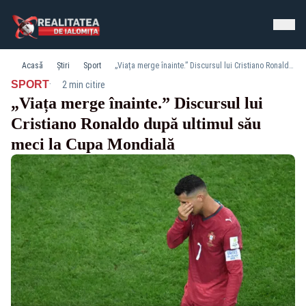
Acasă
Știri
Sport
„Viața merge înainte.” Discursul lui Cristiano Ronaldo după ultimul său meci la Cupa Mondială
·
SPORT
2 min citire
„Viața merge înainte.” Discursul lui
Cristiano Ronaldo după ultimul său
meci la Cupa Mondială