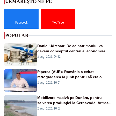
URMĂREȘTE-NE PE
Facebook
YouTube
POPULAR
Daniel Udrescu: De ce patrimoniul va
deveni conceptul central al economiei
viitoare?
2 aug. 2026, 09:22
Piperea (AUR): România a evitat
retrogradarea la junk pentru că era o
catastrofă pentru bănci și fondurile de
2 aug. 2026, 10:01
pensii
Mobilizare masivă pe Dunăre, pentru
salvarea producției la Cernavodă. Armata
va detona o stâncă și va devia apa
2 aug. 2026, 10:07
fluviului - IMAGINI AERIENE