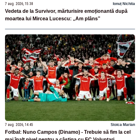
7 aug. 2026, 15:38
Ionuț Nichita
Vedeta de la Survivor, mărturisire emoționantă după
moartea lui Mircea Lucescu: „Am plâns”
7 aug. 2026, 14:45
Stoica Marian
Fotbal: Nuno Campos (Dinamo) - Trebuie să fim la cel
mai înalt nivel pentru a câștiga cu FC Voluntari