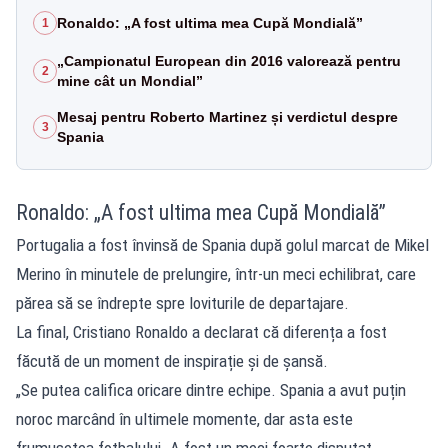
Ronaldo: „A fost ultima mea Cupă Mondială”
1
„Campionatul European din 2016 valorează pentru
2
mine cât un Mondial”
Mesaj pentru Roberto Martinez și verdictul despre
3
Spania
Ronaldo: „A fost ultima mea Cupă Mondială”
Portugalia a fost învinsă de Spania după golul marcat de Mikel
Merino în minutele de prelungire, într-un meci echilibrat, care
părea să se îndrepte spre loviturile de departajare.
La final, Cristiano Ronaldo a declarat că diferența a fost
făcută de un moment de inspirație și de șansă.
„Se putea califica oricare dintre echipe. Spania a avut puțin
noroc marcând în ultimele momente, dar asta este
frumusețea fotbalului. A fost un meci foarte disputat.