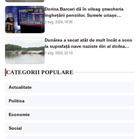
Dorina Barcari dă în vileag șmecheria
înghețării pensiilor. Sumele uriașe
pierdute de fiecare român
2 aug. 2026, 10:09
Dunărea a secat atât de mult încât a scos
la suprafață nave naziste din al doilea
război mondial
1 aug. 2026, 23:10
CATEGORII POPULARE
Actualitate
Politica
Economie
Social