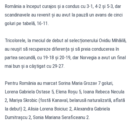
România a început curajos și a condus cu 3-1, 4-2 și 5-3, dar
scandinavele au revenit și au avut la pauză un avans de cinci
goluri pe tabelă, 16-11.
Tricolorele, la meciul de debut al selecționerului Ovidiu Mihăilă,
au reușit să recupereze diferența și să preia conducerea în
partea secundă, cu 19-18 și 20-19, dar Norvegia a avut un final
mai bun și a câștigat cu 29-27.
Pentru România au marcat Sorina Maria Grozav 7 goluri,
Lorena Gabriela Ostase 5, Elena Roșu 5, Ioana Rebeca Necula
2, Mariya Skrobic (fostă Kanaval, belarusă naturalizată, aflată
la debut) 2, Alisia-Lorena Boiciuc 2, Alexandra Gabriela
Dumitrașcu 2, Sonia Mariana Seraficeanu 2.