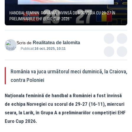
HANDBAL FEMININ: ROMÂNIA, ÎNVINSĂ DE NORVEGIA CU 29-27 ÎN
PRELIMINARIILE EHF EURO CUP 2026
Realitatea de Ialomita
Scris de
Publicat:
16 oct. 2025, 10:11
România va juca următorul meci duminică, la Craiova,
contra Poloniei
Naționala feminină de handbal a României a fost învinsă
de echipa Norvegiei cu scorul de 29-27 (16-11), miercuri
seara, la Larik, în Grupa A a preliminariilor competiției EHF
Euro Cup 2026.