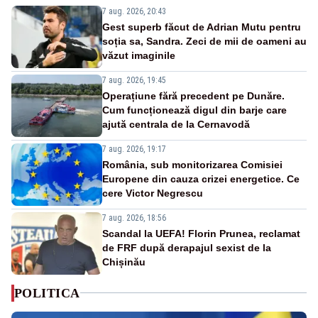
7 aug. 2026, 20:43
Gest superb făcut de Adrian Mutu pentru
soția sa, Sandra. Zeci de mii de oameni au
văzut imaginile
7 aug. 2026, 19:45
Operațiune fără precedent pe Dunăre.
Cum funcționează digul din barje care
ajută centrala de la Cernavodă
7 aug. 2026, 19:17
România, sub monitorizarea Comisiei
Europene din cauza crizei energetice. Ce
cere Victor Negrescu
7 aug. 2026, 18:56
Scandal la UEFA! Florin Prunea, reclamat
de FRF după derapajul sexist de la
Chișinău
POLITICA