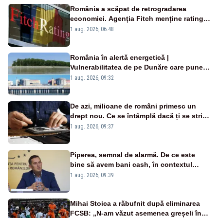
România a scăpat de retrogradarea
economiei. Agenția Fitch menține ratingul
„BBB-” cu perspectivă negativă
1 aug. 2026, 06:48
România în alertă energetică |
Vulnerabilitatea de pe Dunăre care pune
în pericol Centrala Cernavodă era
1 aug. 2026, 09:32
cunoscută de pe vremea lui Ceaușescu
De azi, milioane de români primesc un
drept nou. Ce se întâmplă dacă ți se strică
un produs
1 aug. 2026, 09:37
Piperea, semnal de alarmă. De ce este
bine să avem bani cash, în contextul
alertei energetice?
1 aug. 2026, 09:39
Mihai Stoica a răbufnit după eliminarea
FCSB: „N-am văzut asemenea greșeli în