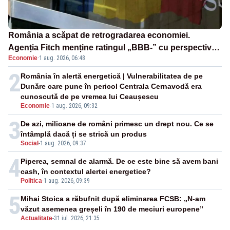
România a scăpat de retrogradarea economiei.
Agenția Fitch menține ratingul „BBB-” cu perspectivă
Economie
·
1 aug. 2026, 06:48
negativă
2
România în alertă energetică | Vulnerabilitatea de pe
Dunăre care pune în pericol Centrala Cernavodă era
cunoscută de pe vremea lui Ceaușescu
Economie
-
1 aug. 2026, 09:32
3
De azi, milioane de români primesc un drept nou. Ce se
întâmplă dacă ți se strică un produs
Social
-
1 aug. 2026, 09:37
4
Piperea, semnal de alarmă. De ce este bine să avem bani
cash, în contextul alertei energetice?
Politica
-
1 aug. 2026, 09:39
5
Mihai Stoica a răbufnit după eliminarea FCSB: „N-am
văzut asemenea greșeli în 190 de meciuri europene”
Actualitate
-
31 iul. 2026, 21:35