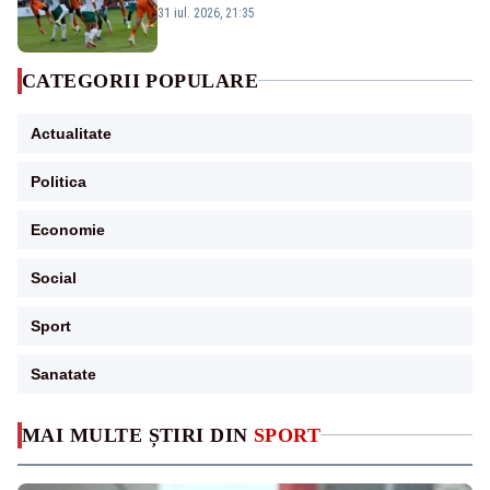
190 de meciuri europene”
31 iul. 2026, 21:35
CATEGORII POPULARE
Actualitate
Politica
Economie
Social
Sport
Sanatate
MAI MULTE ȘTIRI DIN
SPORT