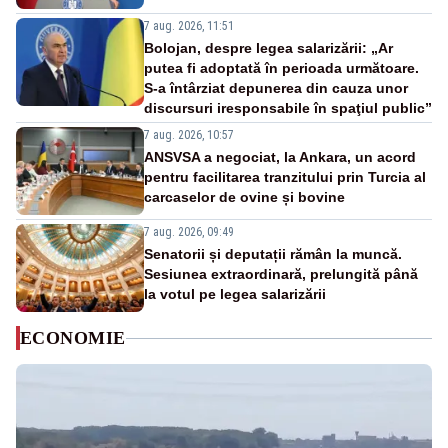
7 aug. 2026, 11:51
Bolojan, despre legea salarizării: „Ar
putea fi adoptată în perioada următoare.
S-a întârziat depunerea din cauza unor
discursuri iresponsabile în spaţiul public”
7 aug. 2026, 10:57
ANSVSA a negociat, la Ankara, un acord
pentru facilitarea tranzitului prin Turcia al
carcaselor de ovine și bovine
7 aug. 2026, 09:49
Senatorii și deputații rămân la muncă.
Sesiunea extraordinară, prelungită până
la votul pe legea salarizării
ECONOMIE