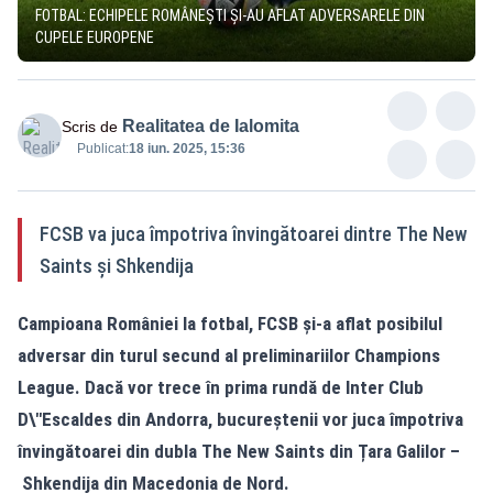
FOTBAL: ECHIPELE ROMÂNEȘTI ȘI-AU AFLAT ADVERSARELE DIN
CUPELE EUROPENE
Realitatea de Ialomita
Scris de
Publicat:
18 iun. 2025, 15:36
FCSB va juca împotriva învingătoarei dintre The New
Saints și Shkendija
Campioana României la fotbal, FCSB și-a aflat posibilul
adversar din turul secund al preliminariilor Champions
League. Dacă vor trece în prima rundă de Inter Club
D\"Escaldes din Andorra, bucureștenii vor juca împotriva
învingătoarei din dubla The New Saints din Țara Galilor –
Shkendija din Macedonia de Nord.