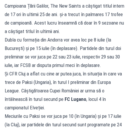
Campioana Țării Galilor, The New Saints a câștigat titlul intern
de 17 ori în ultimii 25 de ani. și-a trecut în palmares 17 trofee
de campioană. Acest lucru înseamnă că doar în 9 sezoane nu
a câștigat titlul în ultimii ani.
Dubla cu formația din Andorra vor avea loc pe 8 iulie (la
București) și pe 15 iulie (în deplasare). Partidele din turul doi
preliminar se vor juca pe 22 sau 23 iulie, respectiv 29 sau 30
iulie, iar FCSB ar disputa primul meci în deplasare.
Și CFR Cluj a aflat cu cine ar putea juca, în situația în care va
trece de Paksi (Ungaria), în turul I preliminar din Europa
League. Câștigătoarea Cupei României ar urma să o
întâlnească în turul secund pe
FC
Lugano
, locul 4 în
campionatul Elveției.
Meciurile cu Paksi se vor juca pe 10 (în Ungaria) și pe 17 iulie
(la Cluj), iar partidele din turul secund sunt programate pe 24