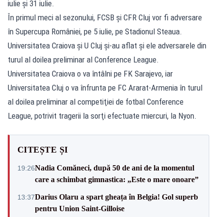
iulie și 31 iulie.
În primul meci al sezonului, FCSB și CFR Cluj vor fi adversare
în Supercupa României, pe 5 iulie, pe Stadionul Steaua.
Universitatea Craiova şi U Cluj şi-au aflat și ele adversarele din
turul al doilea preliminar al Conference League.
Universitatea Craiova o va întâlni pe FK Sarajevo, iar
Universitatea Cluj o va înfrunta pe FC Ararat-Armenia în turul
al doilea preliminar al competiţiei de fotbal Conference
League, potrivit tragerii la sorţi efectuate miercuri, la Nyon.
CITEȘTE ȘI
Nadia Comăneci, după 50 de ani de la momentul
19:26
care a schimbat gimnastica: „Este o mare onoare”
Darius Olaru a spart gheața în Belgia! Gol superb
13:37
pentru Union Saint-Gilloise