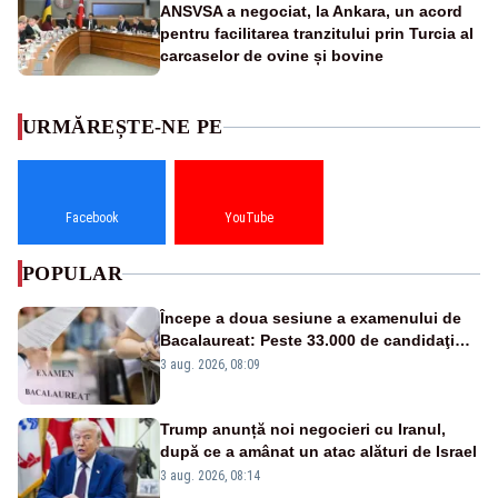
ANSVSA a negociat, la Ankara, un acord
pentru facilitarea tranzitului prin Turcia al
carcaselor de ovine și bovine
URMĂREȘTE-NE PE
Facebook
YouTube
POPULAR
Începe a doua sesiune a examenului de
Bacalaureat: Peste 33.000 de candidaţi
înscrişi
3 aug. 2026, 08:09
Trump anunță noi negocieri cu Iranul,
după ce a amânat un atac alături de Israel
3 aug. 2026, 08:14