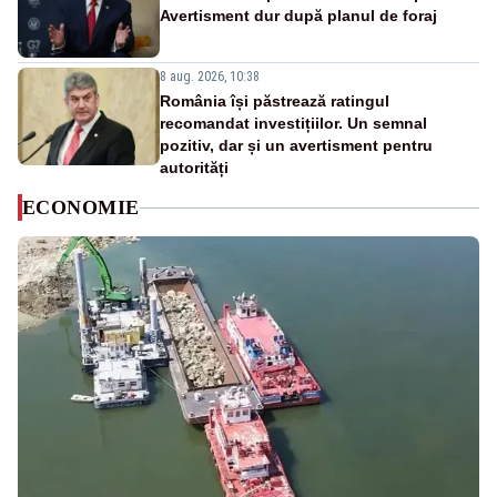
Avertisment dur după planul de foraj
8 aug. 2026, 10:38
România își păstrează ratingul
recomandat investițiilor. Un semnal
pozitiv, dar și un avertisment pentru
autorități
ECONOMIE