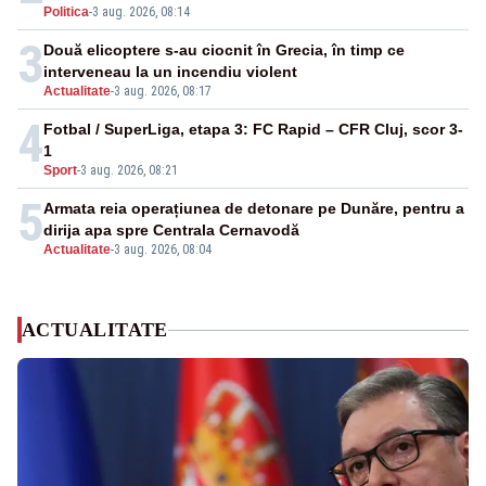
Politica
-
3 aug. 2026, 08:14
3
Două elicoptere s-au ciocnit în Grecia, în timp ce
interveneau la un incendiu violent
Actualitate
-
3 aug. 2026, 08:17
4
Fotbal / SuperLiga, etapa 3: FC Rapid – CFR Cluj, scor 3-
1
Sport
-
3 aug. 2026, 08:21
5
Armata reia operațiunea de detonare pe Dunăre, pentru a
dirija apa spre Centrala Cernavodă
Actualitate
-
3 aug. 2026, 08:04
ACTUALITATE