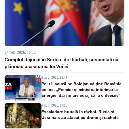
24 feb. 2026, 15:50
Complot dejucat în Serbia: doi bărbați, suspectați că
plănuiau asasinarea lui Vučić
9 aug. 2026, 22:41
Peiu îl acuză pe Bolojan că ține România
pe loc: „Premier și ministru interimar la
Energie, dar nu are curaj să ia o decizie”
9 aug. 2026, 21:25
Escaladare brutală în război. Rusia și
Ucraina s-au atacat cu drone și rachete