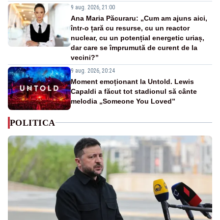
9 aug. 2026, 21:00
Ana Maria Păcuraru: „Cum am ajuns aici,
într-o țară cu resurse, cu un reactor
nuclear, cu un potențial energetic uriaș,
dar care se împrumută de curent de la
vecini?”
9 aug. 2026, 20:24
Moment emoționant la Untold. Lewis
Capaldi a făcut tot stadionul să cânte
melodia „Someone You Loved”
POLITICA