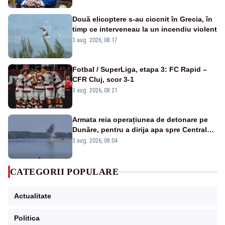
Două elicoptere s-au ciocnit în Grecia, în
timp ce interveneau la un incendiu violent
3 aug. 2026, 08:17
Fotbal / SuperLiga, etapa 3: FC Rapid –
CFR Cluj, scor 3-1
3 aug. 2026, 08:21
Armata reia operațiunea de detonare pe
Dunăre, pentru a dirija apa spre Centrala
Cernavodă
3 aug. 2026, 08:04
CATEGORII POPULARE
Actualitate
Politica