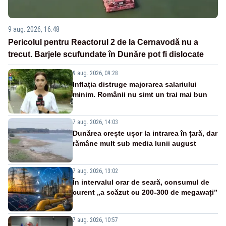
9 aug. 2026, 16:48
Pericolul pentru Reactorul 2 de la Cernavodă nu a
trecut. Barjele scufundate în Dunăre pot fi dislocate
9 aug. 2026, 09:28
Inflația distruge majorarea salariului
minim. Românii nu simt un trai mai bun
7 aug. 2026, 14:03
Dunărea crește ușor la intrarea în țară, dar
rămâne mult sub media lunii august
7 aug. 2026, 13:02
În intervalul orar de seară, consumul de
curent „a scăzut cu 200-300 de megawați”
7 aug. 2026, 10:57