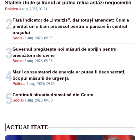
Statele Unite şi Iranul ar putea relua astăzi negocierile
Politica
·
3 aug. 2026, 09:34
2
Fără indicator de „interzis”, dar totuși amendat: Cum a
pierdut un sibian procesul pentru o parcare în centrul
orașului
Social
-
3 aug. 2026, 09:35
3
Guvernul pregăteşte noi măsuri de sprijin pentru
crescătorii de ovine
Social
-
3 aug. 2026, 09:36
4
Marii consumatori de energie ar putea fi deconectați.
Scopul măsurii de urgență
Politica
-
3 aug. 2026, 09:39
5
Continuă situația dramatică din Ceuta
Social
-
3 aug. 2026, 09:30
ACTUALITATE