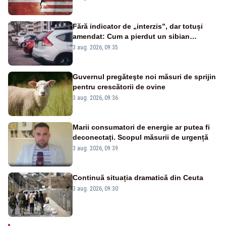
Fără indicator de „interzis”, dar totuși
amendat: Cum a pierdut un sibian
procesul pentru o parcare în centrul
3 aug. 2026, 09:35
orașului
Guvernul pregăteşte noi măsuri de sprijin
pentru crescătorii de ovine
3 aug. 2026, 09:36
Marii consumatori de energie ar putea fi
deconectați. Scopul măsurii de urgență
3 aug. 2026, 09:39
Continuă situația dramatică din Ceuta
3 aug. 2026, 09:30