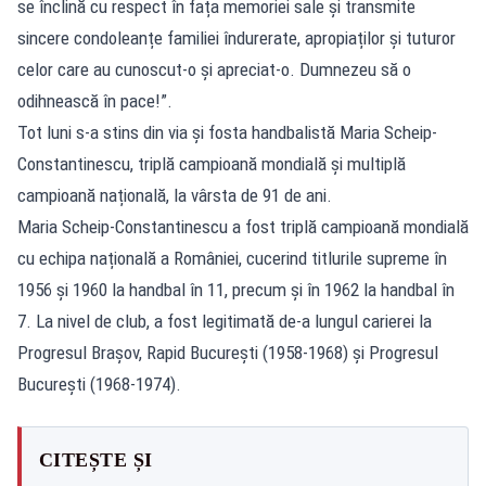
se înclină cu respect în fața memoriei sale și transmite
sincere condoleanțe familiei îndurerate, apropiaților și tuturor
celor care au cunoscut-o și apreciat-o. Dumnezeu să o
odihnească în pace!”.
Tot luni s-a stins din via și fosta handbalistă Maria Scheip-
Constantinescu, triplă campioană mondială și multiplă
campioană națională, la vârsta de 91 de ani.
Maria Scheip-Constantinescu a fost triplă campioană mondială
cu echipa națională a României, cucerind titlurile supreme în
1956 și 1960 la handbal în 11, precum și în 1962 la handbal în
7. La nivel de club, a fost legitimată de-a lungul carierei la
Progresul Brașov, Rapid București (1958-1968) și Progresul
București (1968-1974).
CITEȘTE ȘI