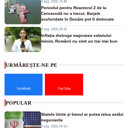
9 aug. 2026, 16:48
Pericolul pentru Reactorul 2 de la
Cernavodă nu a trecut. Barjele
scufundate în Dunăre pot fi dislocate
9 aug. 2026, 09:28
Inflația distruge majorarea salariului
minim. Românii nu simt un trai mai bun
URMĂREȘTE-NE PE
Facebook
YouTube
POPULAR
Statele Unite şi Iranul ar putea relua astăzi
negocierile
3 aug. 2026, 09:34