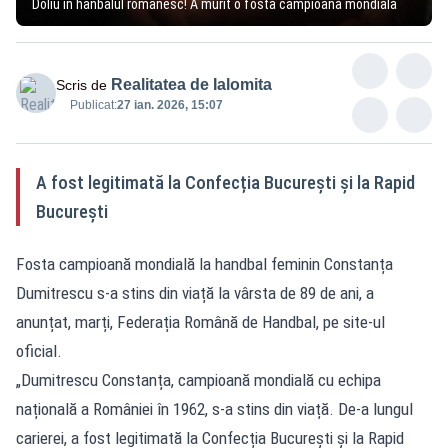
Doliu în hanbalul românesc! A murit o fostă campioană mondială
Realitatea de Ialomita
Scris de
Publicat:
27 ian. 2026, 15:07
A fost legitimată la Confecția București și la Rapid
București
Fosta campioană mondială la handbal feminin Constanța
Dumitrescu s-a stins din viață la vârsta de 89 de ani, a
anunțat, marți, Federația Română de Handbal, pe site-ul
oficial.
„Dumitrescu Constanța, campioană mondială cu echipa
națională a României în 1962, s-a stins din viață. De-a lungul
carierei, a fost legitimată la Confecția București și la Rapid