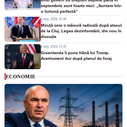
unui guvern cu drepturi depline până în
septembrie sunt foarte mici: „Suntem într-
o furtună perfectă”
9 aug. 2026, 15:40
Miruță cere o măsură radicală după atacul
de la Cluj. Legea dezinformării, din nou în
discuție
8 aug. 2026, 13:35
Groenlanda îi pune frână lui Trump.
Avertisment dur după planul de foraj
ECONOMIE