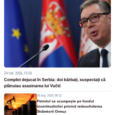
24 feb. 2026, 15:50
Complot dejucat în Serbia: doi bărbați, suspectați că
plănuiau asasinarea lui Vučić
10 aug. 2026, 08:22
Petrolul se scumpește pe fondul
incertitudinilor privind redeschiderea
Strâmtorii Ormuz