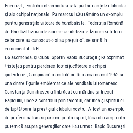
București, contribuind semnificativ la performanțele cluburilor
și ale echipei naționale. Palmaresul său rămâne un exemplu
pentru generațiile viitoare de handbaliste. Federația Română
de Handbal transmite sincere condoleanțe familiei și tuturor
celor care au cunoscut-o și au prețuit-o”, se arată în
comunicatul FRH.
De asemenea, și Clubul Sportiv Rapid București și-a exprimat
tristețea pentru pierderea fostei jucătoare a echipei
giuleștene: „Campioană mondială cu România în anul 1962 și
una dintre figurile emblematice ale handbalului românesc,
Constanța Dumitrescu a îmbrăcat cu mândrie și tricoul
Rapidului, unde a contribuit prin talentul, dăruirea și spiritul ei
de luptătoare la prestigiul clubului nostru. A fost un exemplu
de profesionalism și pasiune pentru sport, lăsând o amprentă
puternică asupra generațiilor care i-au urmat. Rapid București