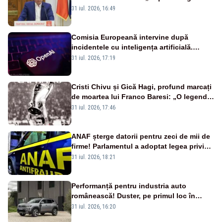
sunt șanse mai mari”
31 iul. 2026, 16:49
Comisia Europeană intervine după
incidentele cu inteligența artificială.
OpenAI și Anthropic, vizate
31 iul. 2026, 17:19
Cristi Chivu și Gică Hagi, profund marcați
de moartea lui Franco Baresi: „O legendă
a fotbalului mondial”
31 iul. 2026, 17:46
ANAF șterge datorii pentru zeci de mii de
firme! Parlamentul a adoptat legea privind
amnistia fiscală
31 iul. 2026, 18:21
Performanță pentru industria auto
românească! Duster, pe primul loc în
topul vânzărilor din Ucraina
31 iul. 2026, 16:20