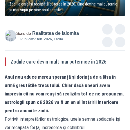
Zodiile care își recapătă puterea în 2026. Cine devine mai puternic
și mai sigur pe sine anul acesta
Realitatea de Ialomita
Scris de
Publicat:
7 feb. 2026, 14:04
Zodiile care devin mult mai puternice în 2026
Anul nou aduce mereu speranță și dorința de a lăsa în
urmă greutățile trecutului. Chiar dacă uneori avem
impresia că nu vom reuși să realizăm tot ce ne propunem,
astrologii spun că 2026 va fi un an al întăririi interioare
pentru anumite zodii.
Potrivit interpretărilor astrologice, unele semne zodiacale își
vor recăpăta forța, încrederea și echilibrul.