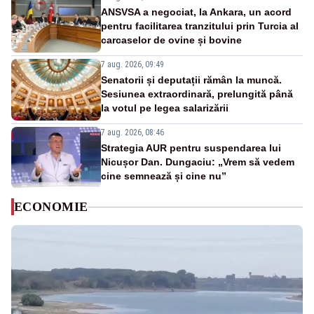
ANSVSA a negociat, la Ankara, un acord
pentru facilitarea tranzitului prin Turcia al
carcaselor de ovine și bovine
7 aug. 2026, 09:49
Senatorii și deputații rămân la muncă.
Sesiunea extraordinară, prelungită până
la votul pe legea salarizării
7 aug. 2026, 08:46
Strategia AUR pentru suspendarea lui
Nicușor Dan. Dungaciu: „Vrem să vedem
cine semnează și cine nu”
ECONOMIE