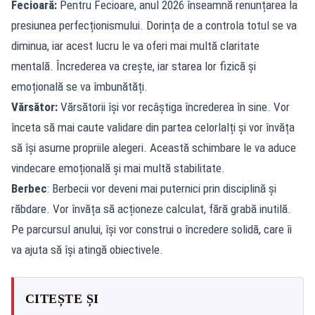
Fecioară:
Pentru Fecioare, anul 2026 înseamnă renunțarea la
presiunea perfecționismului. Dorința de a controla totul se va
diminua, iar acest lucru le va oferi mai multă claritate
mentală. Încrederea va crește, iar starea lor fizică și
emoțională se va îmbunătăți.
Vărsător:
Vărsătorii își vor recâștiga încrederea în sine. Vor
înceta să mai caute validare din partea celorlalți și vor învăța
să își asume propriile alegeri. Această schimbare le va aduce
vindecare emoțională și mai multă stabilitate.
Berbec
: Berbecii vor deveni mai puternici prin disciplină și
răbdare. Vor învăța să acționeze calculat, fără grabă inutilă.
Pe parcursul anului, își vor construi o încredere solidă, care îi
va ajuta să își atingă obiectivele.
CITEȘTE ȘI