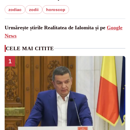
zodiac
zodii
horoscop
Urmărește știrile Realitatea de Ialomita și pe
Google
News
CELE MAI CITITE
1