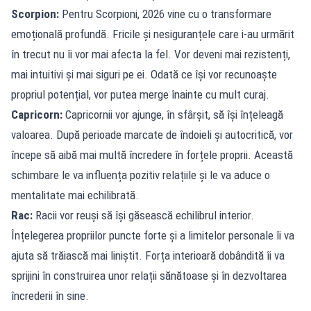
Scorpion:
Pentru Scorpioni, 2026 vine cu o transformare
emoțională profundă. Fricile și nesiguranțele care i-au urmărit
în trecut nu îi vor mai afecta la fel. Vor deveni mai rezistenți,
mai intuitivi și mai siguri pe ei. Odată ce își vor recunoaște
propriul potențial, vor putea merge înainte cu mult curaj.
Capricorn:
Capricornii vor ajunge, în sfârșit, să își înțeleagă
valoarea. După perioade marcate de îndoieli și autocritică, vor
începe să aibă mai multă încredere în forțele proprii. Această
schimbare le va influența pozitiv relațiile și le va aduce o
mentalitate mai echilibrată.
Rac:
Racii vor reuși să își găsească echilibrul interior.
Înțelegerea propriilor puncte forte și a limitelor personale îi va
ajuta să trăiască mai liniștit. Forța interioară dobândită îi va
sprijini în construirea unor relații sănătoase și în dezvoltarea
încrederii în sine.