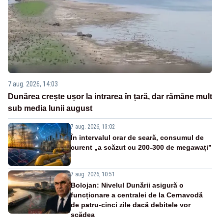
7 aug. 2026, 14:03
Dunărea crește ușor la intrarea în țară, dar rămâne mult
sub media lunii august
7 aug. 2026, 13:02
În intervalul orar de seară, consumul de
curent „a scăzut cu 200-300 de megawați”
7 aug. 2026, 10:51
Bolojan: Nivelul Dunării asigură o
funcționare a centralei de la Cernavodă
de patru-cinci zile dacă debitele vor
scădea