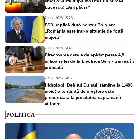
emoționantă după moartea lui Mircea
Lucescu: „Am plâns”
7 aug. 2026, 15:26
PSD, replică dură pentru Bolojan:
„România este într-o situație de forță
majoră”
7 aug. 2026, 14:41
Directoarea care a delapidat peste 4,5
milioane lei de la Electrica Serv - trimisă în
judecată
7 aug. 2026, 14:37
Hidrologi: Debitul Dunării rămâne la 1.400
mc/s; o tendință de creștere este
preconizată la jumătatea săptămânii
viitoare
POLITICA