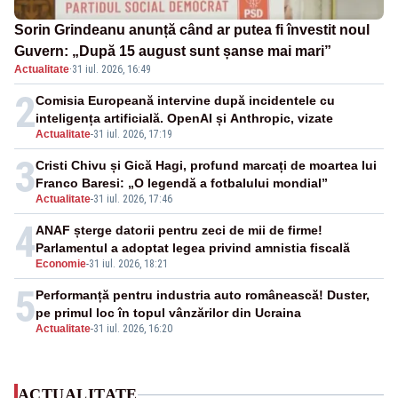
Sorin Grindeanu anunță când ar putea fi învestit noul
Guvern: „După 15 august sunt șanse mai mari”
Actualitate
·
31 iul. 2026, 16:49
2
Comisia Europeană intervine după incidentele cu
inteligența artificială. OpenAI și Anthropic, vizate
Actualitate
-
31 iul. 2026, 17:19
3
Cristi Chivu și Gică Hagi, profund marcați de moartea lui
Franco Baresi: „O legendă a fotbalului mondial”
Actualitate
-
31 iul. 2026, 17:46
4
ANAF șterge datorii pentru zeci de mii de firme!
Parlamentul a adoptat legea privind amnistia fiscală
Economie
-
31 iul. 2026, 18:21
5
Performanță pentru industria auto românească! Duster,
pe primul loc în topul vânzărilor din Ucraina
Actualitate
-
31 iul. 2026, 16:20
ACTUALITATE