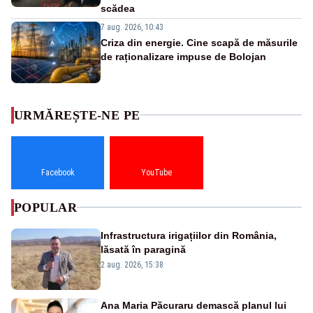
scădea
7 aug. 2026, 10:43
Criza din energie. Cine scapă de măsurile
de raționalizare impuse de Bolojan
URMĂREȘTE-NE PE
Facebook
YouTube
POPULAR
Infrastructura irigațiilor din România,
lăsată în paragină
2 aug. 2026, 15:38
Ana Maria Păcuraru demască planul lui