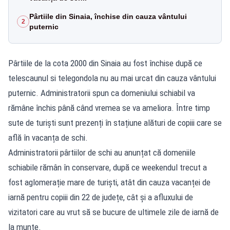
Pârtiile din Sinaia, închise din cauza vântului
2
puternic
Pârtiile de la cota 2000 din Sinaia au fost închise după ce
telescaunul si telegondola nu au mai urcat din cauza vântului
puternic. Administratorii spun ca domeniului schiabil va
rămâne închis până când vremea se va ameliora. Între timp
sute de turiști sunt prezenți în stațiune alături de copiii care se
află în vacanța de schi.
Administratorii pârtiilor de schi au anunțat că domeniile
schiabile rămân în conservare, după ce weekendul trecut a
fost aglomerație mare de turiști, atât din cauza vacanței de
iarnă pentru copiii din 22 de județe, cât și a afluxului de
vizitatori care au vrut să se bucure de ultimele zile de iarnă de
la munte.