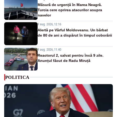
Măsură de urgență în Marea Neagră.
Turcia cere oprirea atacurilor asupra
navelor
9 aug. 2026, 12:16
Alertă pe Vârful Moldoveanu. Un bărbat
de 80 de ani a dispărut în timpul coborârii
9 aug. 2026, 11:40
Reactorul 2, salvat pentru încă 9 zile.
Anunțul făcut de Radu Miruță
POLITICA