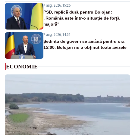
7 aug. 2026, 15:26
PSD, replică dură pentru Bolojan:
„România este într-o situație de forță
majoră”
7 aug. 2026, 14:51
Ședința de guvern se amână pentru ora
15:00. Bolojan nu a obținut toate avizele
ECONOMIE