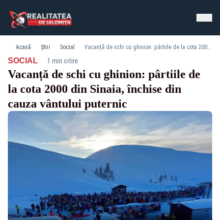
Acasă
Știri
Social
Vacanță de schi cu ghinion: pârtiile de la cota 2000 din Sinaia, închise din cauza vântului puternic
·
SOCIAL
1 min citire
Vacanță de schi cu ghinion: pârtiile de
la cota 2000 din Sinaia, închise din
cauza vântului puternic