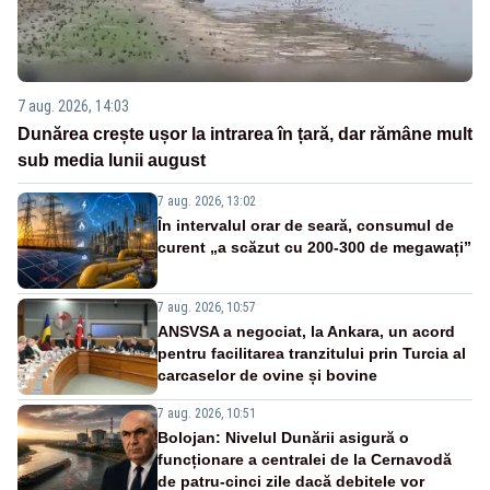
7 aug. 2026, 14:03
Dunărea crește ușor la intrarea în țară, dar rămâne mult
sub media lunii august
7 aug. 2026, 13:02
În intervalul orar de seară, consumul de
curent „a scăzut cu 200-300 de megawați”
7 aug. 2026, 10:57
ANSVSA a negociat, la Ankara, un acord
pentru facilitarea tranzitului prin Turcia al
carcaselor de ovine și bovine
7 aug. 2026, 10:51
Bolojan: Nivelul Dunării asigură o
funcționare a centralei de la Cernavodă
de patru-cinci zile dacă debitele vor