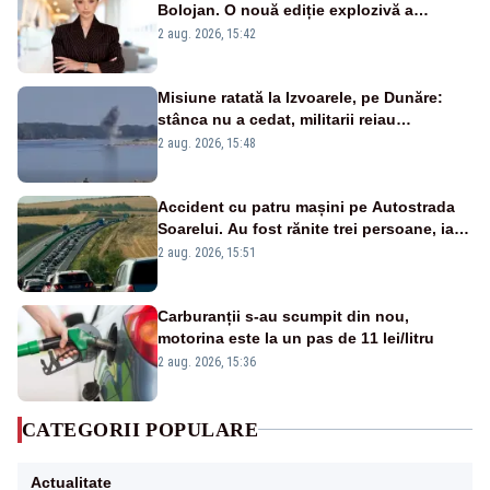
Bolojan. O nouă ediție explozivă a
emisiunii „Miza Zilei” la Realitatea PLUS
2 aug. 2026, 15:42
Misiune ratată la Izvoarele, pe Dunăre:
stânca nu a cedat, militarii reiau
detonările luni – VIDEO
2 aug. 2026, 15:48
Accident cu patru mașini pe Autostrada
Soarelui. Au fost rănite trei persoane, iar
traficul se desfășoară cu dificultate
2 aug. 2026, 15:51
Carburanții s-au scumpit din nou,
motorina este la un pas de 11 lei/litru
2 aug. 2026, 15:36
CATEGORII POPULARE
Actualitate