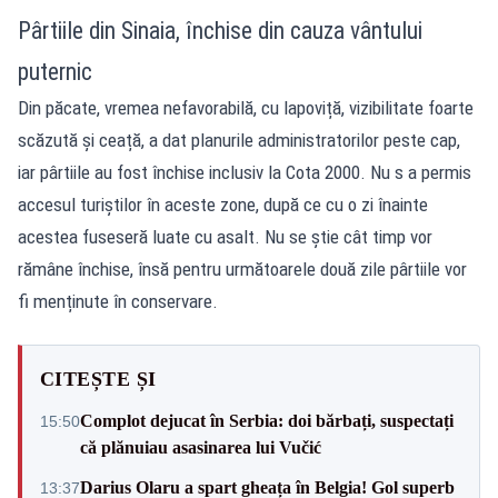
Pârtiile din Sinaia, închise din cauza vântului
puternic
Din păcate, vremea nefavorabilă, cu lapoviță, vizibilitate foarte
scăzută și ceață, a dat planurile administratorilor peste cap,
iar pârtiile au fost închise inclusiv la Cota 2000. Nu s a permis
accesul turiștilor în aceste zone, după ce cu o zi înainte
acestea fuseseră luate cu asalt. Nu se știe cât timp vor
rămâne închise, însă pentru următoarele două zile pârtiile vor
fi menținute în conservare.
CITEȘTE ȘI
Complot dejucat în Serbia: doi bărbați, suspectați
15:50
că plănuiau asasinarea lui Vučić
Darius Olaru a spart gheața în Belgia! Gol superb
13:37