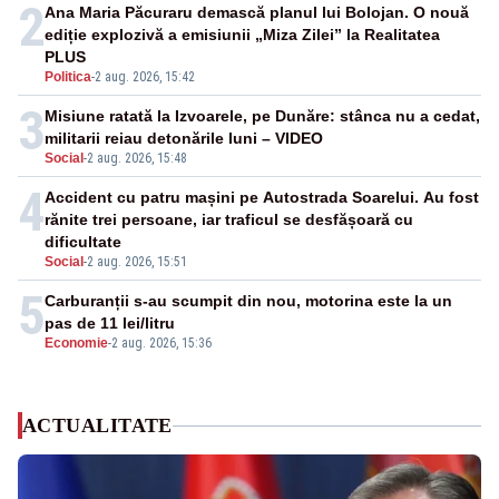
2
Ana Maria Păcuraru demască planul lui Bolojan. O nouă
ediție explozivă a emisiunii „Miza Zilei” la Realitatea
PLUS
Politica
-
2 aug. 2026, 15:42
3
Misiune ratată la Izvoarele, pe Dunăre: stânca nu a cedat,
militarii reiau detonările luni – VIDEO
Social
-
2 aug. 2026, 15:48
4
Accident cu patru mașini pe Autostrada Soarelui. Au fost
rănite trei persoane, iar traficul se desfășoară cu
dificultate
Social
-
2 aug. 2026, 15:51
5
Carburanții s-au scumpit din nou, motorina este la un
pas de 11 lei/litru
Economie
-
2 aug. 2026, 15:36
ACTUALITATE