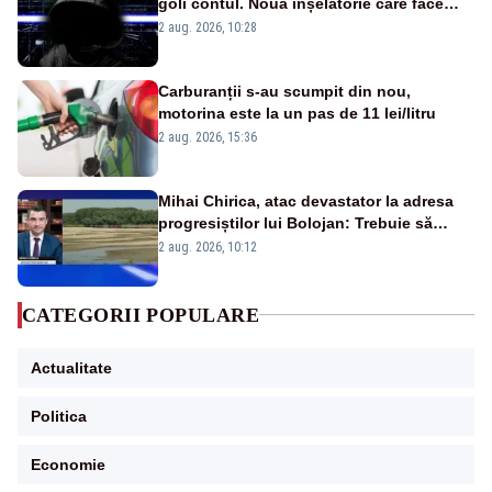
goli contul. Noua înșelătorie care face
victime pe Facebook și WhatsApp
2 aug. 2026, 10:28
Carburanții s-au scumpit din nou,
motorina este la un pas de 11 lei/litru
2 aug. 2026, 15:36
Mihai Chirica, atac devastator la adresa
progresiștilor lui Bolojan: Trebuie să
protejăm și natura, dar nu șținem omaneii
2 aug. 2026, 10:12
în stare permanentă de alertă
CATEGORII POPULARE
Actualitate
Politica
Economie