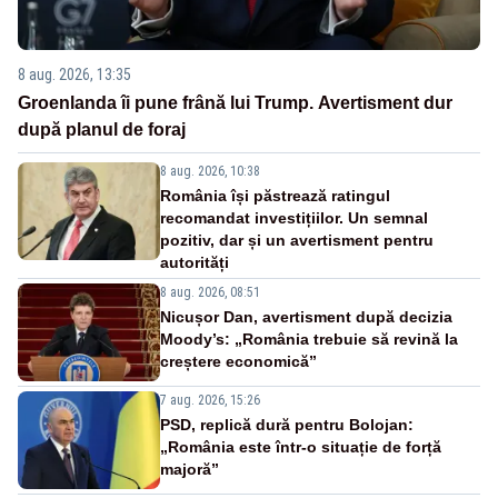
8 aug. 2026, 13:35
Groenlanda îi pune frână lui Trump. Avertisment dur
după planul de foraj
8 aug. 2026, 10:38
România își păstrează ratingul
recomandat investițiilor. Un semnal
pozitiv, dar și un avertisment pentru
autorități
8 aug. 2026, 08:51
Nicușor Dan, avertisment după decizia
Moody’s: „România trebuie să revină la
creștere economică”
7 aug. 2026, 15:26
PSD, replică dură pentru Bolojan:
„România este într-o situație de forță
majoră”