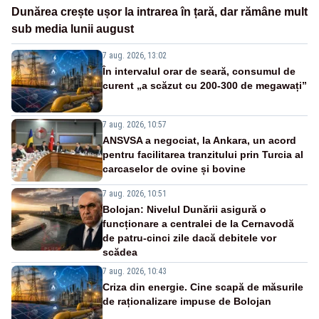
Dunărea crește ușor la intrarea în țară, dar rămâne mult
sub media lunii august
7 aug. 2026, 13:02
În intervalul orar de seară, consumul de
curent „a scăzut cu 200-300 de megawați”
7 aug. 2026, 10:57
ANSVSA a negociat, la Ankara, un acord
pentru facilitarea tranzitului prin Turcia al
carcaselor de ovine și bovine
7 aug. 2026, 10:51
Bolojan: Nivelul Dunării asigură o
funcționare a centralei de la Cernavodă
de patru-cinci zile dacă debitele vor
scădea
7 aug. 2026, 10:43
Criza din energie. Cine scapă de măsurile
de raționalizare impuse de Bolojan