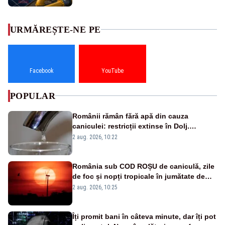
URMĂREȘTE-NE PE
Facebook
YouTube
POPULAR
Românii rămân fără apă din cauza
caniculei: restricții extinse în Dolj.
Oamenii au „cu program la robinet”
2 aug. 2026, 10:22
România sub COD ROȘU de caniculă, zile
de foc și nopți tropicale în jumătate de
țară
2 aug. 2026, 10:25
Îți promit bani în câteva minute, dar îți pot