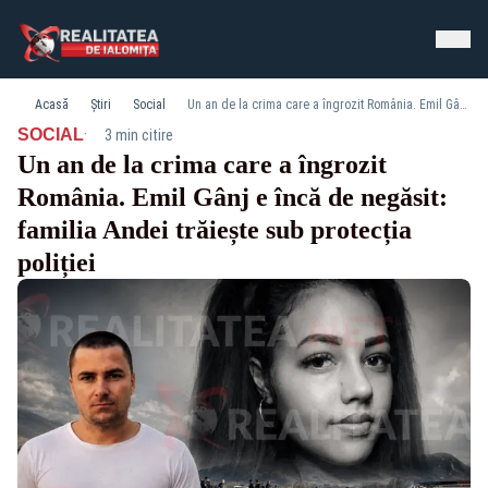
Acasă
Știri
Social
Un an de la crima care a îngrozit România. Emil Gânj e încă de negăsit: familia Andei trăiește sub protecția poliției
·
SOCIAL
3 min citire
Un an de la crima care a îngrozit
România. Emil Gânj e încă de negăsit:
familia Andei trăiește sub protecția
poliției