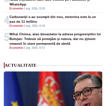
WhatsApp
Economie
-
2 aug. 2026, 10:28
4
Carburanții s-au scumpit din nou, motorina este la un
pas de 11 lei/litru
Economie
-
2 aug. 2026, 15:36
5
Mihai Chirica, atac devastator la adresa progresiștilor lui
Bolojan: Trebuie să protejăm și natura, dar nu șținem
omaneii în stare permanentă de alertă
Economie
-
2 aug. 2026, 10:12
ACTUALITATE