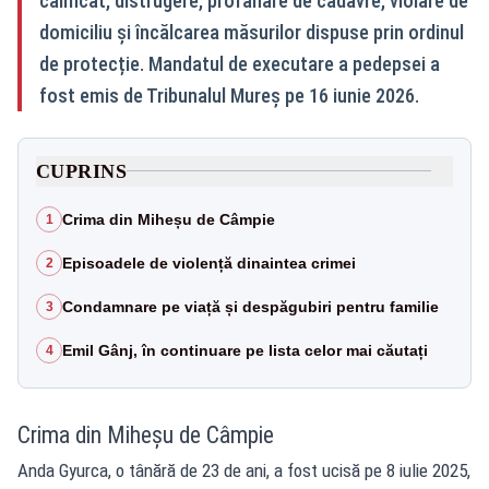
calificat, distrugere, profanare de cadavre, violare de
domiciliu și încălcarea măsurilor dispuse prin ordinul
de protecție. Mandatul de executare a pedepsei a
fost emis de Tribunalul Mureș pe 16 iunie 2026.
CUPRINS
Crima din Miheșu de Câmpie
1
Episoadele de violență dinaintea crimei
2
Condamnare pe viață și despăgubiri pentru familie
3
Emil Gânj, în continuare pe lista celor mai căutați
4
Crima din Miheșu de Câmpie
Anda Gyurca, o tânără de 23 de ani, a fost ucisă pe 8 iulie 2025,