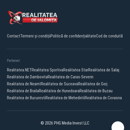
Contact
Termeni și condiții
Politică de confidențialitate
Cod de conduită
Parteneri:
Realitatea.NET
Realitatea Sportiva
Realitatea Star
Realitatea de Salaj
Realitatea de Dambovita
Realitatea de Caras-Severin
Realitatea de Neamt
Realitatea de Suceava
Realitatea de Gorj
Realitatea de Braila
Realitatea de Hunedoara
Realitatea de Buzau
Realitatea de Bucuresti
Realitatea de Mehedinti
Realitatea de Covasna
© 2026 PHG Media Invest LLC
Facebook
YouTube