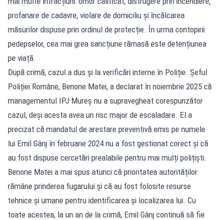
mai multe infracțiuni: omor calificat, distrugere prin incendiere,
profanare de cadavre, violare de domiciliu și încălcarea
măsurilor dispuse prin ordinul de protecție. În urma contopirii
pedepselor, cea mai grea sancțiune rămasă este detențiunea
pe viață.
După crimă, cazul a dus și la verificări interne în Poliție. Șeful
Poliției Române, Benone Matei, a declarat în noiembrie 2025 că
managementul IPJ Mureș nu a supravegheat corespunzător
cazul, deși acesta avea un risc major de escaladare. El a
precizat că mandatul de arestare preventivă emis pe numele
lui Emil Gânj în februarie 2024 nu a fost gestionat corect și că
au fost dispuse cercetări prealabile pentru mai mulți polițiști.
Benone Matei a mai spus atunci că prioritatea autorităților
rămâne prinderea fugarului și că au fost folosite resurse
tehnice și umane pentru identificarea și localizarea lui. Cu
toate acestea, la un an de la crimă, Emil Gânj continuă să fie