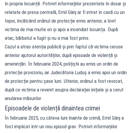
în propria locuință. Potrivit informațiilor prezentate în dosar și
relatate de presa centrală, Emil Gânj ar fi intrat în casă cu un
topor, încălcând ordinul de protecție emis anterior, a lovit
victima de mai multe ori și apoi a incendiat locuința. După
atac, bărbatul a fugit și nu a mai fost prins.
Cazul a atras atenția publică și prin faptul că victima ceruse
anterior ajutorul autorităților, după episoade de violență și
amenințări. În februarie 2024, polițiștii au emis un ordin de
protecție provizoriu, iar Judecătoria Luduș a emis apoi un ordin
de protecție pentru șase luni. Ulterior, ordinul a fost revocat,
după ce victima a revenit asupra declarației inițiale și a cerut
anularea măsurilor.
Episoadele de violență dinaintea crimei
În februarie 2025, cu câteva luni înainte de crimă, Emil Gânj a
fost implicat într-un nou episod grav. Potrivit informațiilor