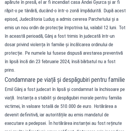
apărute în presă, el ar fi incendiat casa Andei Gyurca și ar fi
răpit-o pe tânără, ducând-o într-o zonă împădurită. După acest
episod, Judecătoria Luduș a admis cererea Parchetului și a
emis un nou ordin de protecție împotriva lui, valabil 12 luni. Tot
în această perioadă, Gânj a fost trimis în judecată într-un
dosar privind violența în familie și încălcarea ordinului de
protecție. Pe numele lui fusese dispusă arestarea preventivă
în lipsă încă din 23 februarie 2024, însă bărbatul nu a fost
prins.
Condamnare pe viață și despăgubiri pentru familie
Emil Gânj a fost judecat în lipsă și condamnat la închisoare pe
viață. Instanța a stabilit și despăgubiri morale pentru familia
victimei, în valoare totală de 510.000 de euro. Hotărârea a
devenit definitivă, iar autoritățile au emis mandatul de
executare a pedepsei. În hotărârea instanței au fost reținute