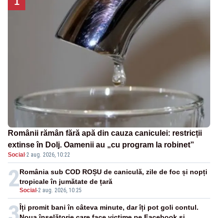
1
Românii rămân fără apă din cauza caniculei: restricții
extinse în Dolj. Oamenii au „cu program la robinet”
Social
·
2 aug. 2026, 10:22
2
România sub COD ROȘU de caniculă, zile de foc și nopți
tropicale în jumătate de țară
Social
-
2 aug. 2026, 10:25
3
Îți promit bani în câteva minute, dar îți pot goli contul.
Noua înșelătorie care face victime pe Facebook și