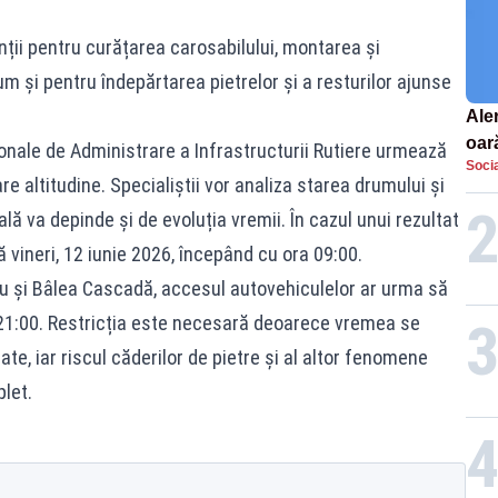
ții pentru curățarea carosabilului, montarea și
um și pentru îndepărtarea pietrelor și a resturilor ajunse
Aler
oar
nale de Administrare a Infrastructurii Rutiere urmează
Socia
Euro
e altitudine. Specialiștii vor analiza starea drumului și
la s
nală va depinde și de evoluția vremii. În cazul unui rezultat
tă vineri, 12 iunie 2026, începând cu ora 09:00.
ru și Bâlea Cascadă, accesul autovehiculelor ar urma să
–21:00. Restricția este necesară deoarece vremea se
ate, iar riscul căderilor de pietre și al altor fenomene
let.