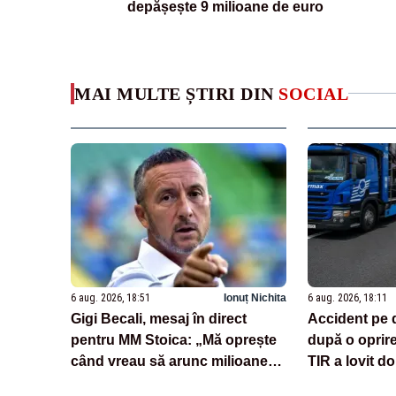
depășește 9 milioane de euro
MAI MULTE ȘTIRI DIN
SOCIAL
6 aug. 2026, 18:51
Ionuț Nichita
6 aug. 2026, 18:11
Gigi Becali, mesaj în direct
Accident pe 
pentru MM Stoica: „Mă oprește
după o oprir
când vreau să arunc milioane
TIR a lovit do
pe transferuri”
încărcate cu