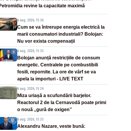
Petromidia revine la capacitate maximă
6 aug. 2026, 15:36
Cum se va întrerupe energia electrică la
marii consumatori industriali? Bolojan:
Nu vor exista compensații
6 aug. 2026, 15:33
Bolojan anunță restricțiile de consum
energetic. Centralele pe combustibili
fosili, repornite. La ore de vârf se va
apela la importuri - LIVE TEXT
6 aug. 2026, 15:24
Miza uriașă a scufundării barjelor.
Reactorul 2 de la Cernavodă poate primi
o nouă „gură de oxigen”
6 aug. 2026, 15:23
Alexandru Nazare, veste bună: