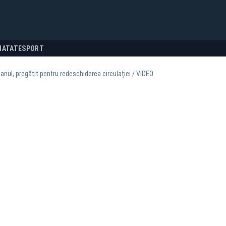
NATATE
SPORT
nul, pregătit pentru redeschiderea circulației / VIDEO