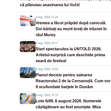
că plănuiau asasinarea lui Vučić
6 aug. 2026, 21:39
Vremea a făcut prăpăd după caniculă.
Doi bărbați au murit loviți de trăsnet în
râul Mureș
6 aug. 2026, 20:17
Start spectaculos la UNTOLD 2026.
Artistul-surpriză care deschide prima
seară de festival
6 aug. 2026, 19:56
Planul decisiv pentru salvarea
Reactorului 2 de la Cernavodă. Cum vor
fi scufundate barjele în Dunăre
6 aug. 2026, 19:19
Loto 6/49, 6 august 2026. Numerele
câștigătoare au fost anunțate. Miza