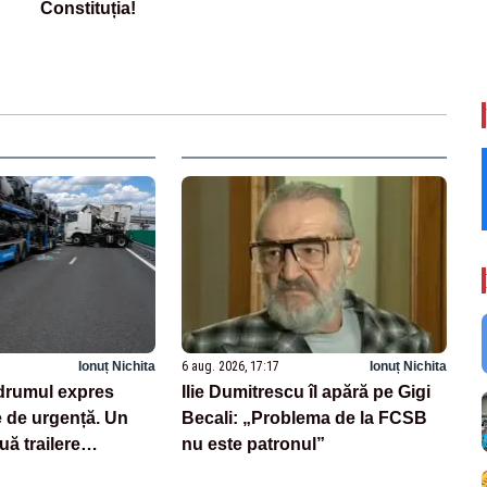
Constituția!
Ionuț Nichita
6 aug. 2026, 17:17
Ionuț Nichita
drumul expres
Ilie Dumitrescu îl apără pe Gigi
e de urgență. Un
Becali: „Problema de la FCSB
uă trailere
nu este patronul”
 mașini