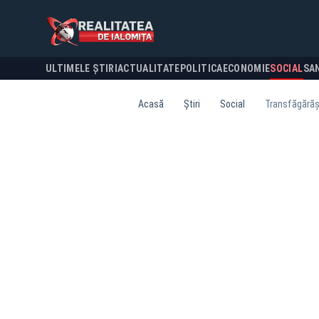
ULTIMELE ȘTIRI
ACTUALITATE
POLITICA
ECONOMIE
SOCIAL
SA
Acasă
Știri
Social
Transfăgărășa