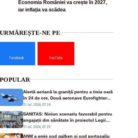
Economia României va crește în 2027,
iar inflația va scădea
URMĂREȘTE-NE PE
Facebook
YouTube
POPULAR
Alertă aeriană la graniță pentru a treia oară
în 24 de ore. Două aeronave Eurofighter
britanice au fost ridicate de la sol
31 iul. 2026, 07:24
SANITAS: Niciun scenariu favorabil pentru
angajații din sănătate în proiectul Legii
salarizării
31 iul. 2026, 07:29
ANM a emis cod galben și cod portocaliu