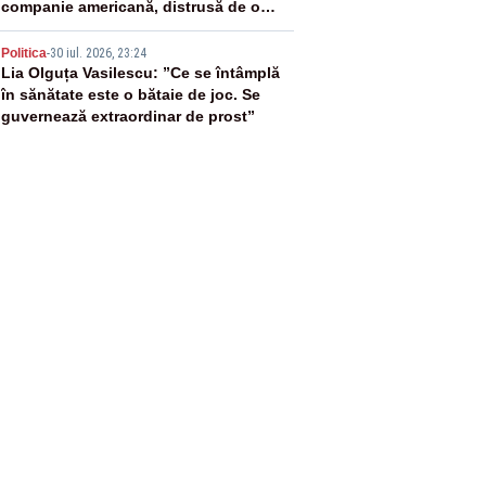
companie americană, distrusă de o
rachetă rusească
5
Politica
-
30 iul. 2026, 23:24
Lia Olguța Vasilescu: ”Ce se întâmplă
în sănătate este o bătaie de joc. Se
guvernează extraordinar de prost”