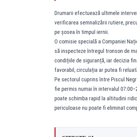
Drumarii efectuează ultimele interven
verificarea semnalizării rutiere, prec
pe șosea în timpul iernii.
O comisie specială a Companiei Națio
să inspecteze întregul tronson de mar
condițiile de siguranță, iar decizia fi
favorabil, circulația ar putea fi relua
Pe sectorul cuprins între Piscul Neg
fie permis numai în intervalul 07:00
poate schimba rapid la altitudini ridic
periculoase nu poate fi eliminat comp