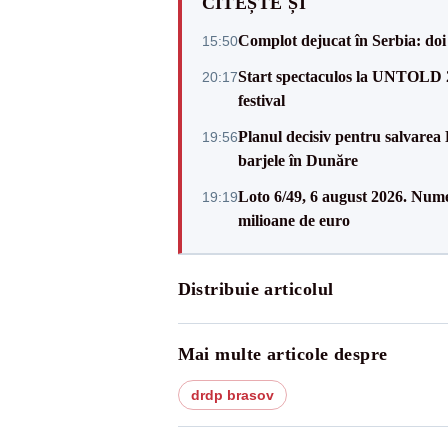
CITEȘTE ȘI
Complot dejucat în Serbia: doi 
15:50
Start spectaculos la UNTOLD 20
20:17
festival
Planul decisiv pentru salvarea
19:56
barjele în Dunăre
Loto 6/49, 6 august 2026. Nume
19:19
milioane de euro
Distribuie articolul
Mai multe articole despre
drdp brasov