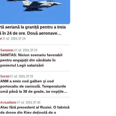
tă aeriană la graniță pentru a treia
ă în 24 de ore. Două aeronave
l
·
31 iul. 2026, 07:24
fighter britanice au fost ridicate de
ol
2
Sanatate
-
31 iul. 2026, 07:29
SANITAS: Niciun scenariu favorabil
pentru angajații din sănătate în
proiectul Legii salarizării
3
Social
-
31 iul. 2026, 07:39
ANM a emis cod galben și cod
portocaliu de caniculă. Temperaturile
urcă până la 38 de grade, iar nopțile
devin tropicale
4
Actualitate
-
31 iul. 2026, 07:40
Atac fără precedent al Rusiei. O fabrică
de drone din Kiev deținută de o