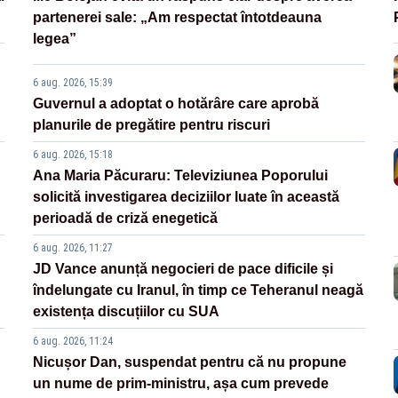
partenerei sale: „Am respectat întotdeauna
legea”
6 aug. 2026, 15:39
Guvernul a adoptat o hotărâre care aprobă
planurile de pregătire pentru riscuri
6 aug. 2026, 15:18
Ana Maria Păcuraru: Televiziunea Poporului
solicită investigarea deciziilor luate în această
perioadă de criză enegetică
6 aug. 2026, 11:27
JD Vance anunță negocieri de pace dificile și
îndelungate cu Iranul, în timp ce Teheranul neagă
existența discuțiilor cu SUA
6 aug. 2026, 11:24
Nicușor Dan, suspendat pentru că nu propune
un nume de prim-ministru, așa cum prevede