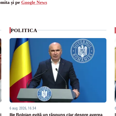
omita și pe
Google News
POLITICA
6 aug. 2026, 16:34
i
Ilie Bolojan evită un răspuns clar despre averea