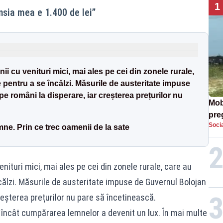
1
nsia mea e 1.400 de lei”
nii cu venituri mici, mai ales pe cei din zonele rurale,
 pentru a se încălzi. Măsurile de austeritate impuse
e români la disperare, iar creșterea prețurilor nu
Mob
preg
Socia
căt
ne. Prin ce trec oamenii de la sate
venituri mici, mai ales pe cei din zonele rurale, care au
călzi. Măsurile de austeritate impuse de Guvernul Bolojan
reșterea prețurilor nu pare să încetinească.
i, încât cumpărarea lemnelor a devenit un lux. În mai multe