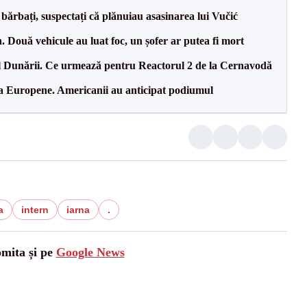
bărbați, suspectați că plănuiau asasinarea lui Vučić
 Două vehicule au luat foc, un șofer ar putea fi mort
l Dunării. Ce urmează pentru Reactorul 2 de la Cernavodă
 la Europene. Americanii au anticipat podiumul
a
intern
iarna
.
omita și pe
Google News