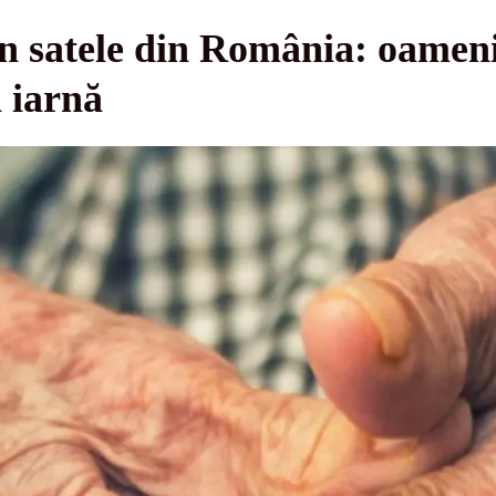
în satele din România: oamen
ă iarnă