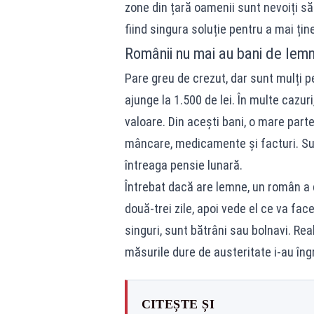
zone din țară oamenii sunt nevoiți să
fiind singura soluție pentru a mai țin
Românii nu mai au bani de lemn
Pare greu de crezut, dar sunt mulți p
ajunge la 1.500 de lei. În multe cazu
valoare. Din acești bani, o mare parte
mâncare, medicamente și facturi. Su
întreaga pensie lunară.
Întrebat dacă are lemne, un român a 
două-trei zile, apoi vede el ce va fac
singuri, sunt bătrâni sau bolnavi. Real
măsurile dure de austeritate i-au îng
CITEȘTE ȘI