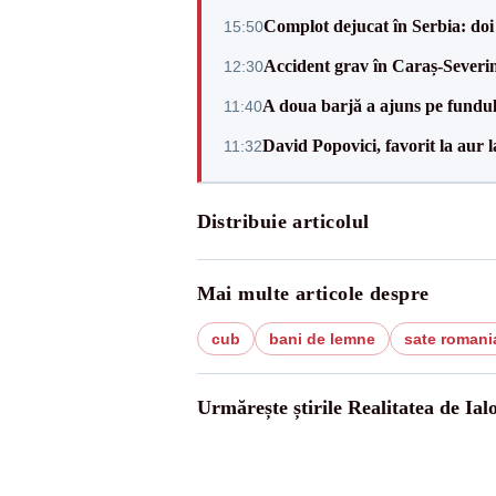
Complot dejucat în Serbia: doi 
15:50
Accident grav în Caraș-Severin.
12:30
A doua barjă a ajuns pe fundu
11:40
David Popovici, favorit la aur
11:32
Distribuie articolul
Mai multe articole despre
cub
bani de lemne
sate romani
Urmărește știrile Realitatea de Ial