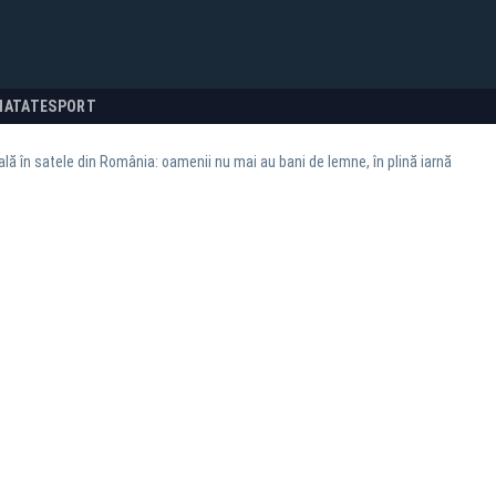
NATATE
SPORT
ală în satele din România: oamenii nu mai au bani de lemne, în plină iarnă