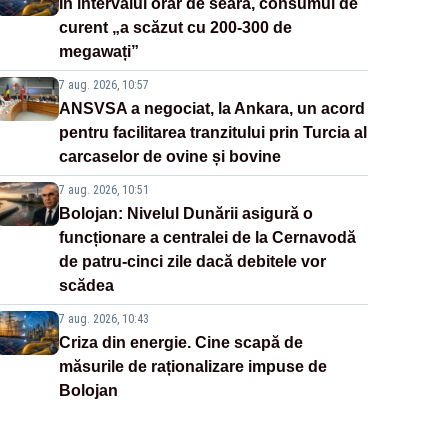
În intervalul orar de seară, consumul de
curent „a scăzut cu 200-300 de
megawați”
7 aug. 2026, 10:57
ANSVSA a negociat, la Ankara, un acord
pentru facilitarea tranzitului prin Turcia al
carcaselor de ovine și bovine
7 aug. 2026, 10:51
Bolojan: Nivelul Dunării asigură o
funcționare a centralei de la Cernavodă
de patru-cinci zile dacă debitele vor
scădea
7 aug. 2026, 10:43
Criza din energie. Cine scapă de
măsurile de raționalizare impuse de
Bolojan