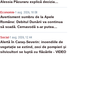
Alessia Păcuraru explică decizia
magistraților
4
Economie
-
1 aug. 2026, 18:08
Avertisment sumbru de la Apele
Române: Debitul Dunării va continua
să scadă. Cernavodă s-ar putea
închide în 4 zile
5
Social
-
1 aug. 2026, 12:44
Alertă în Caraș-Severin: incendiile de
vegetație se extind, zeci de pompieri și
silvicultori se luptă cu flăcările - VIDEO