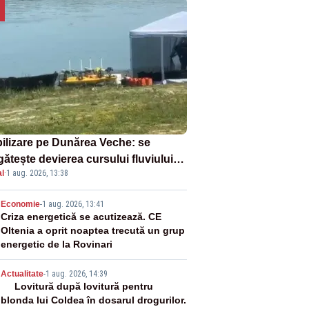
ilizare pe Dunărea Veche: se
ătește devierea cursului fluviului
l
·
1 aug. 2026, 13:38
re Cernavodă – VIDEO
2
Economie
-
1 aug. 2026, 13:41
Criza energetică se acutizează. CE
Oltenia a oprit noaptea trecută un grup
energetic de la Rovinari
3
Actualitate
-
1 aug. 2026, 14:39
Lovitură după lovitură pentru
blonda lui Coldea în dosarul drogurilor.