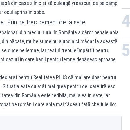
 iasă din case zilnic și să culeagă vreascuri de pe câmp,
e focul aprins în sobe.
e. Prin ce trec oamenii de la sate
ensionari din mediul rural în România a căror pensie abia
ri, din păcate, multe sume nu ajung nici măcar la această
 se duce pe lemne, iar restul trebuie împărțit pentru
nt cazuri în care banii pentru lemne depășesc aproape
declarat pentru Realitatea PLUS că mai are doar pentru
e. Situația este cu atât mai grea pentru cei care trăiesc
itatea din România este teribilă, mai ales în sate, iar
ropat pe românii care abia mai făceau față cheltuielilor.