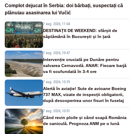
Complot dejucat în Serbia: doi bărbați, suspectați că
plănuiau asasinarea lui Vučić
7 aug. 2026, 11:04
DESTINAȚII DE WEEKEND: sfârșit de
săptămână în București și în țară
7 aug. 2026, 10:47
Intervenție crucială pe Dunăre pentru
salvarea Cernavodă. ANAR: Fiecare barjă
va fi scufundată în 3-4 ore
7 aug. 2026, 10:39
Alertă în aviație! Sute de avioane Boeing
737 MAX, vizate de inspecții obligatorii,
după descoperirea unor fisuri în fuselaj
7 aug. 2026, 10:01
Când revin ploile și când scapă România
de caniculă. Prognoza ANM pe o lună