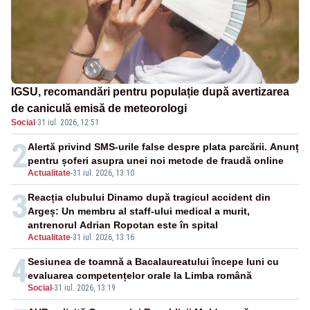
IGSU, recomandări pentru populație după avertizarea
de caniculă emisă de meteorologi
Social
·
31 iul. 2026, 12:51
2
Alertă privind SMS-urile false despre plata parcării. Anunț
pentru șoferi asupra unei noi metode de fraudă online
Actualitate
-
31 iul. 2026, 13:10
3
Reacția clubului Dinamo după tragicul accident din
Argeș: Un membru al staff-ului medical a murit,
antrenorul Adrian Ropotan este în spital
Actualitate
-
31 iul. 2026, 13:16
4
Sesiunea de toamnă a Bacalaureatului începe luni cu
evaluarea competențelor orale la Limba română
Social
-
31 iul. 2026, 13:19