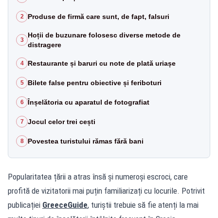
Produse de firmă care sunt, de fapt, falsuri
2
Hoții de buzunare folosesc diverse metode de
3
distragere
Restaurante și baruri cu note de plată uriașe
4
Bilete false pentru obiective și feriboturi
5
Înșelătoria cu aparatul de fotografiat
6
Jocul celor trei cești
7
Povestea turistului rămas fără bani
8
Popularitatea țării a atras însă și numeroși escroci, care
profită de vizitatorii mai puțin familiarizați cu locurile. Potrivit
publicației
GreeceGuide
, turiștii trebuie să fie atenți la mai