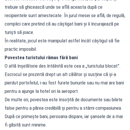
trebuie să ghicească unde se află aceasta după ce
recipientele sunt amestecate. În jurul mesei se află, de regulă,
complici care pretind că au câștigat bani și îi încurajează pe
turiști să joace.
În realitate, jocul este manipulat astfel încât câștigul să fie
practic imposibil.
Povestea turistului rămas fără bani
O altă înșelătorie des întâlnită este cea a „turistului blocat”.
Escrocul se prezintă drept un alt călător și susține că și-a
pierdut portofelul, i-au fost furate bunurile sau nu mai are bani
pentru a ajunge la hotel ori la aeroport.
De multe ori, povestea este însoțită de documente sau bilete
false pentru a părea credibilă și pentru a stârni compasiunea.
După ce primește bani, persoana dispare, iar șansele de a mai
fi găsită sunt minime.