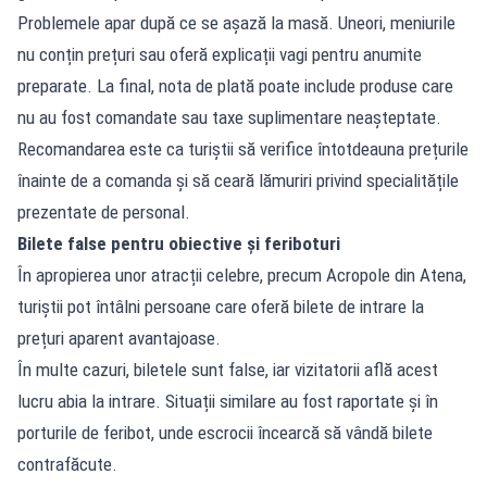
Problemele apar după ce se așază la masă. Uneori, meniurile
nu conțin prețuri sau oferă explicații vagi pentru anumite
preparate. La final, nota de plată poate include produse care
nu au fost comandate sau taxe suplimentare neașteptate.
Recomandarea este ca turiștii să verifice întotdeauna prețurile
înainte de a comanda și să ceară lămuriri privind specialitățile
prezentate de personal.
Bilete false pentru obiective și feriboturi
În apropierea unor atracții celebre, precum Acropole din Atena,
turiștii pot întâlni persoane care oferă bilete de intrare la
prețuri aparent avantajoase.
În multe cazuri, biletele sunt false, iar vizitatorii află acest
lucru abia la intrare. Situații similare au fost raportate și în
porturile de feribot, unde escrocii încearcă să vândă bilete
contrafăcute.