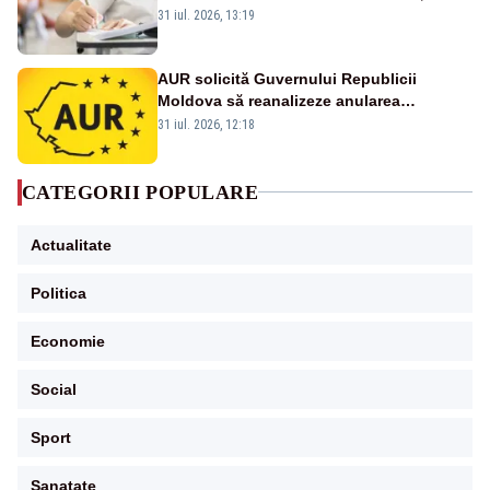
orale la Limba română
31 iul. 2026, 13:19
AUR solicită Guvernului Republicii
Moldova să reanalizeze anularea
concertului de Ziua Limbii Române
31 iul. 2026, 12:18
CATEGORII POPULARE
Actualitate
Politica
Economie
Social
Sport
Sanatate