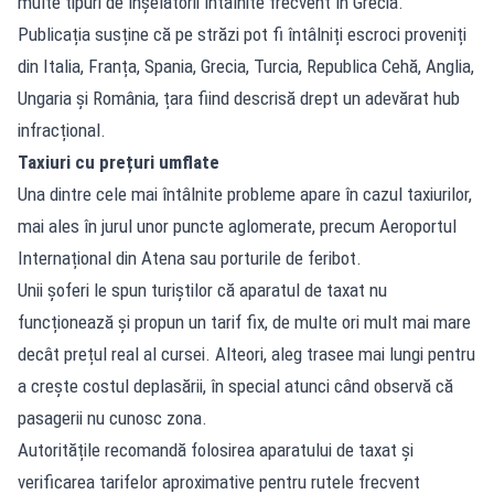
multe tipuri de înșelătorii întâlnite frecvent în Grecia.
Publicația susține că pe străzi pot fi întâlniți escroci proveniți
din Italia, Franța, Spania, Grecia, Turcia, Republica Cehă, Anglia,
Ungaria și România, țara fiind descrisă drept un adevărat hub
infracțional.
Taxiuri cu prețuri umflate
Una dintre cele mai întâlnite probleme apare în cazul taxiurilor,
mai ales în jurul unor puncte aglomerate, precum Aeroportul
Internațional din Atena sau porturile de feribot.
Unii șoferi le spun turiștilor că aparatul de taxat nu
funcționează și propun un tarif fix, de multe ori mult mai mare
decât prețul real al cursei. Alteori, aleg trasee mai lungi pentru
a crește costul deplasării, în special atunci când observă că
pasagerii nu cunosc zona.
Autoritățile recomandă folosirea aparatului de taxat și
verificarea tarifelor aproximative pentru rutele frecvent