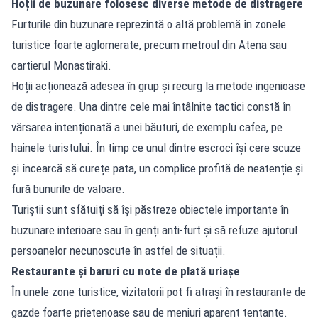
Hoții de buzunare folosesc diverse metode de distragere
Furturile din buzunare reprezintă o altă problemă în zonele
turistice foarte aglomerate, precum metroul din Atena sau
cartierul Monastiraki.
Hoții acționează adesea în grup și recurg la metode ingenioase
de distragere. Una dintre cele mai întâlnite tactici constă în
vărsarea intenționată a unei băuturi, de exemplu cafea, pe
hainele turistului. În timp ce unul dintre escroci își cere scuze
și încearcă să curețe pata, un complice profită de neatenție și
fură bunurile de valoare.
Turiștii sunt sfătuiți să își păstreze obiectele importante în
buzunare interioare sau în genți anti-furt și să refuze ajutorul
persoanelor necunoscute în astfel de situații.
Restaurante și baruri cu note de plată uriașe
În unele zone turistice, vizitatorii pot fi atrași în restaurante de
gazde foarte prietenoase sau de meniuri aparent tentante.