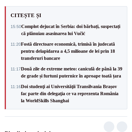
CITEȘTE ȘI
Complot dejucat în Serbia: doi bărbați, suspectați
15:50
că plănuiau asasinarea lui Vučić
Fostă directoare economică, trimisă în judecată
11:20
pentru delapidarea a 4,5 milioane de lei prin 18
transferuri bancare
Două zile de extreme meteo: caniculă de până la 39
11:17
de grade și furtuni puternice în aproape toată țara
Doi studenţi ai Universităţii Transilvania Brașov
11:16
fac parte din delegaţia ce va reprezenta România
la WorldSkills Shanghai