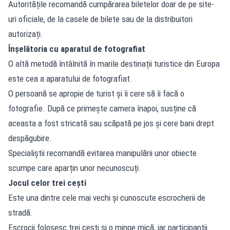
Autoritățile recomandă cumpărarea biletelor doar de pe site-
uri oficiale, de la casele de bilete sau de la distribuitori
autorizați.
Înșelătoria cu aparatul de fotografiat
O altă metodă întâlnită în marile destinații turistice din Europa
este cea a aparatului de fotografiat.
O persoană se apropie de turist și îi cere să îi facă o
fotografie. După ce primește camera înapoi, susține că
aceasta a fost stricată sau scăpată pe jos și cere bani drept
despăgubire.
Specialiștii recomandă evitarea manipulării unor obiecte
scumpe care aparțin unor necunoscuți.
Jocul celor trei cești
Este una dintre cele mai vechi și cunoscute escrocherii de
stradă.
Escrocii folosesc trei cești și o minge mică, iar participanții