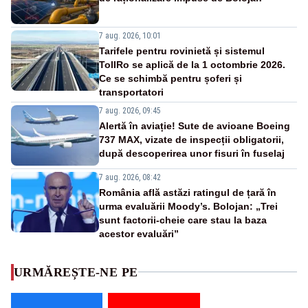
7 aug. 2026, 10:01
Tarifele pentru rovinietă și sistemul
TollRo se aplică de la 1 octombrie 2026.
Ce se schimbă pentru șoferi și
transportatori
7 aug. 2026, 09:45
Alertă în aviație! Sute de avioane Boeing
737 MAX, vizate de inspecții obligatorii,
după descoperirea unor fisuri în fuselaj
7 aug. 2026, 08:42
România află astăzi ratingul de țară în
urma evaluării Moody’s. Bolojan: „Trei
sunt factorii-cheie care stau la baza
acestor evaluări”
URMĂREȘTE-NE PE