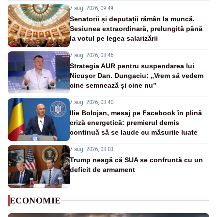
7 aug. 2026, 09:49
Senatorii și deputații rămân la muncă.
Sesiunea extraordinară, prelungită până
la votul pe legea salarizării
7 aug. 2026, 08:46
Strategia AUR pentru suspendarea lui
Nicușor Dan. Dungaciu: „Vrem să vedem
cine semnează și cine nu”
7 aug. 2026, 08:40
Ilie Bolojan, mesaj pe Facebook în plină
criză energetică: premierul demis
continuă să se laude cu măsurile luate
7 aug. 2026, 08:03
Trump neagă că SUA se confruntă cu un
deficit de armament
ECONOMIE