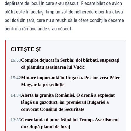
depărtare de locul în care s-au născut. Fiecare bilet de avion
plătit este în același timp un vot de neîncredere pentru clasa
politică din țară, care nu a reușit să le ofere condițiile decente
pentru a rămâne unde s-au născut.
CITEȘTE ȘI
Complot dejucat în Serbia: doi bărbați, suspectați
15:50
că plănuiau asasinarea lui Vučić
Mutare importantă în Ungaria. Pe cine vrea Péter
15:42
Magyar la președinție
Alertă la granița României. O dronă a explodat
14:34
lângă un gazoduct, iar premierul Bulgariei a
convocat Consiliul de Securitate
Groenlanda îi pune frână lui Trump. Avertisment
13:35
dur după planul de foraj