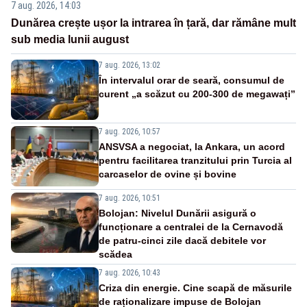
7 aug. 2026, 14:03
Dunărea crește ușor la intrarea în țară, dar rămâne mult
sub media lunii august
7 aug. 2026, 13:02
În intervalul orar de seară, consumul de
curent „a scăzut cu 200-300 de megawați”
7 aug. 2026, 10:57
ANSVSA a negociat, la Ankara, un acord
pentru facilitarea tranzitului prin Turcia al
carcaselor de ovine și bovine
7 aug. 2026, 10:51
Bolojan: Nivelul Dunării asigură o
funcționare a centralei de la Cernavodă
de patru-cinci zile dacă debitele vor
scădea
7 aug. 2026, 10:43
Criza din energie. Cine scapă de măsurile
de raționalizare impuse de Bolojan