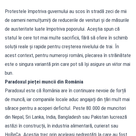
Protestele împotriva guvernului au scos în stradă zeci de mii
de oameni nemulțumiți de reducerile de venituri și de măsurile
de austeritate luate împotriva poporului. Aceștia spun că
statul le cere tot mai multe sacrificii, fără să ofere în schimb
soluții reale și rapide pentru creșterea nivelului de trai. În
acest context, pentru numeroși români, plecarea în străinătate
este o singura variantă prin care pot să își asigure un viitor mai
bun.
Paradoxul pieței muncii din România
Paradoxul este că România are în continuare nevoie de forță
de muncă, iar companiile locale aduc angajați din țări mult mai
sărace pentru a acoperi deficitul. Peste 80.000 de muncitori
din Nepal, Sri Lanka, India, Bangladesh sau Pakistan lucrează
astăzi în construcții, în industria alimentară, curierat sau
HoReCa. Aceștia trec prin aceleași nedreptăți la care au fost