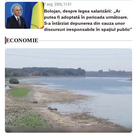
7 aug. 2026, 11:51
Bolojan, despre legea salarizării: „Ar
putea fi adoptată în perioada următoare.
S-a întârziat depunerea din cauza unor
discursuri iresponsabile în spaţiul public”
ECONOMIE