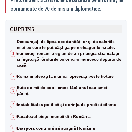
Pretutindeni. Statisticile se bazează pe informațiile
comunicate de 70 de misiuni diplomatice.
CUPRINS
Descurajați de lipsa oportunităților și de salariile
mici pe care le pot câștiga pe meleagurile natale,
numeroși români aleg an de an pribegia străinătății
1
și îngroașă rândurile celor care muncesc departe de
casă.
Românii plecați la muncă, apreciați peste hotare
2
Sute de mii de copii cresc fără unul sau ambii
3
părinți
Instabilitatea politică și dorința de predictibilitate
4
Paradoxul pieței muncii din România
5
Diaspora continuă să susțină România
6