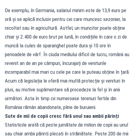
De exemplu, în Germania, salariul minim este de 13,9 euro pe
oră și se aplică inclusiv pentru cei care muncesc sezonier, la
recoltat sau în agricultură. Astfel, un muncitor poate obține
chiar și 2.400 de euro brut pe lună, în condițiile în care o zi de
muncă la cules de sparanghel poate dura și 10 ore în
perioadele de vârf. În ciuda mediului dificil de lucru, românii au
revenit an de an pe câmpuri, încurajați de veniturile
incomparabil mai mari cu cele pe care le puteau obține în țară.
Acum că legislația le oferă mai multă protecție și venituri în
plus, au motive suplimentare să procedeze la fel și în anii
următori. Asta în timp ce numeroase terenuri fertile din
România rămân abandonate, pline de buruieni.
Sute de mii de copii cresc fără unul sau ambii părinți
Statisticile arată că peste jumătate de milion de copii au unul
sau chiar ambii părinți plecați în străinătate. Peste 200 de mii