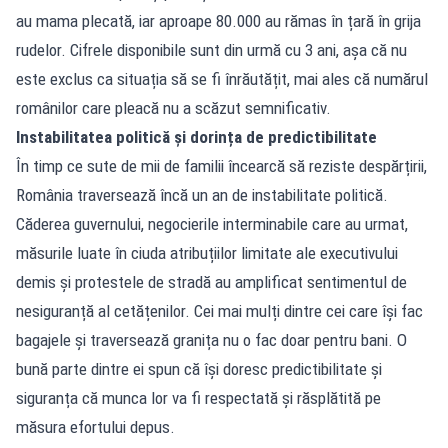
au mama plecată, iar aproape 80.000 au rămas în țară în grija
rudelor. Cifrele disponibile sunt din urmă cu 3 ani, așa că nu
este exclus ca situația să se fi înrăutățit, mai ales că numărul
românilor care pleacă nu a scăzut semnificativ.
Instabilitatea politică și dorința de predictibilitate
În timp ce sute de mii de familii încearcă să reziste despărțirii,
România traversează încă un an de instabilitate politică.
Căderea guvernului, negocierile interminabile care au urmat,
măsurile luate în ciuda atribuțiilor limitate ale executivului
demis și protestele de stradă au amplificat sentimentul de
nesiguranță al cetățenilor. Cei mai mulți dintre cei care își fac
bagajele și traversează granița nu o fac doar pentru bani. O
bună parte dintre ei spun că își doresc predictibilitate și
siguranța că munca lor va fi respectată și răsplătită pe
măsura efortului depus.