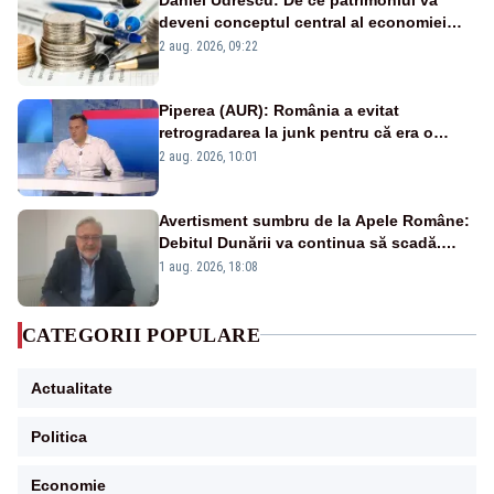
deveni conceptul central al economiei
viitoare?
2 aug. 2026, 09:22
Piperea (AUR): România a evitat
retrogradarea la junk pentru că era o
catastrofă pentru bănci și fondurile de
2 aug. 2026, 10:01
pensii
Avertisment sumbru de la Apele Române:
Debitul Dunării va continua să scadă.
Cernavodă s-ar putea închide în 4 zile
1 aug. 2026, 18:08
CATEGORII POPULARE
Actualitate
Politica
Economie