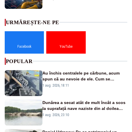
URMĂREȘTE-NE PE
Facebook
YouTube
POPULAR
Au închis centralele pe cărbune, acum
spun că au nevoie de ele. Cum se
pasează vina în plină criză energetică
1 aug. 2026, 18:11
Dunărea a secat atât de mult încât a scos
la suprafață nave naziste din al doilea
război mondial
1 aug. 2026, 23:10
Daniel Udrescu: De ce patrimoniul va