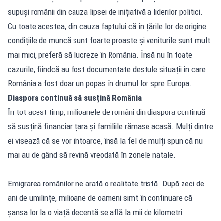
supuși românii din cauza lipsei de inițiativă a liderilor politici.
Cu toate acestea, din cauza faptului că în țările lor de origine
condițiile de muncă sunt foarte proaste și veniturile sunt mult
mai mici, preferă să lucreze în România. Însă nu în toate
cazurile, fiindcă au fost documentate destule situații în care
România a fost doar un popas în drumul lor spre Europa.
Diaspora continuă să susțină România
În tot acest timp, milioanele de români din diaspora continuă
să susțină financiar țara și familiile rămase acasă. Mulți dintre
ei visează că se vor întoarce, însă la fel de mulți spun că nu
mai au de gând să revină vreodată în zonele natale.
Emigrarea românilor ne arată o realitate tristă. După zeci de
ani de umilințe, milioane de oameni simt în continuare că
șansa lor la o viață decentă se află la mii de kilometri