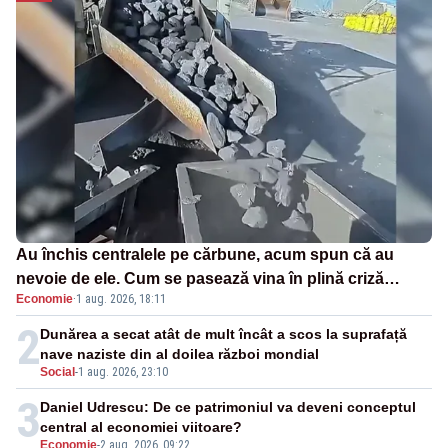
Au închis centralele pe cărbune, acum spun că au
nevoie de ele. Cum se pasează vina în plină criză
Economie
·
1 aug. 2026, 18:11
energetică
2
Dunărea a secat atât de mult încât a scos la suprafață
nave naziste din al doilea război mondial
Social
-
1 aug. 2026, 23:10
3
Daniel Udrescu: De ce patrimoniul va deveni conceptul
central al economiei viitoare?
Economie
-
2 aug. 2026, 09:22