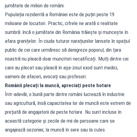
jumătate de milion de români.
Populația rezidentă a României este de puțin peste 19
milioane de locuitori. Practic, cifrele ne arată o realitate
sumbră: încă o jumătate din România trăiește și muncește în
afara granițelor. În ciuda tuturor narațiunilor lansate în spațiul
public de cei care urmăresc să denigreze poporul, din țara
noastră nu pleacă doar muncitori necalificați. Mulți dintre cei
care au plecat sau pleacă în așa-zisul exod sunt medici,
oameni de afaceri, avocați sau profesori.
Românii plecați la muncă, apreciați peste hotare
Într-adevăr, o bună parte dintre români lucrează în industrie
sau agricultură, însă capacitatea lor de muncă este extrem de
prețuită de angajatorii de peste hotare. Nu sunt incluse în
această categorie și zecile de mii de persoane care se
angajează sezonier, la muncă în sere sau la cules.