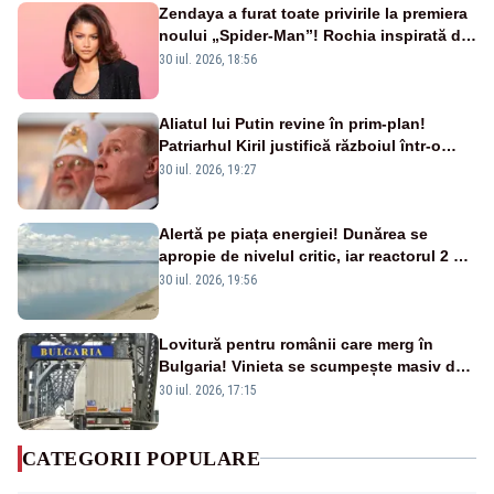
Zendaya a furat toate privirile la premiera
noului „Spider-Man”! Rochia inspirată de
pânza de păianjen a făcut senzație
30 iul. 2026, 18:56
Aliatul lui Putin revine în prim-plan!
Patriarhul Kiril justifică războiul într-o
nouă carte
30 iul. 2026, 19:27
Alertă pe piața energiei! Dunărea se
apropie de nivelul critic, iar reactorul 2 de
la Cernavodă ar putea fi oprit
30 iul. 2026, 19:56
Lovitură pentru românii care merg în
Bulgaria! Vinieta se scumpește masiv de
la 1 august
30 iul. 2026, 17:15
CATEGORII POPULARE