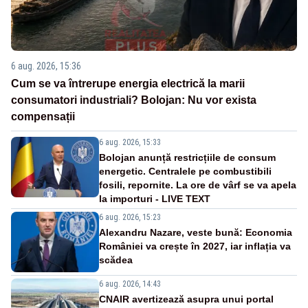
6 aug. 2026, 15:36
Cum se va întrerupe energia electrică la marii
consumatori industriali? Bolojan: Nu vor exista
compensații
6 aug. 2026, 15:33
Bolojan anunță restricțiile de consum
energetic. Centralele pe combustibili
fosili, repornite. La ore de vârf se va apela
la importuri - LIVE TEXT
6 aug. 2026, 15:23
Alexandru Nazare, veste bună: Economia
României va crește în 2027, iar inflația va
scădea
6 aug. 2026, 14:43
CNAIR avertizează asupra unui portal