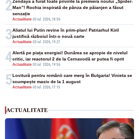
2
Zendaya a furat toate privirile la premiera noului „Spider-
Man”! Rochia inspirată de pânza de păianjen a făcut
senzație
Actualitate
-
30 iul. 2026, 18:56
3
Aliatul lui Putin revine în prim-plan! Patriarhul Kiril
justifică războiul într-o nouă carte
Actualitate
-
30 iul. 2026, 19:27
4
Alertă pe piața energiei! Dunărea se apropie de nivelul
critic, iar reactorul 2 de la Cernavodă ar putea fi oprit
Actualitate
-
30 iul. 2026, 19:56
5
Lovitură pentru românii care merg în Bulgaria! Vinieta se
scumpește masiv de la 1 august
Actualitate
-
30 iul. 2026, 17:15
ACTUALITATE