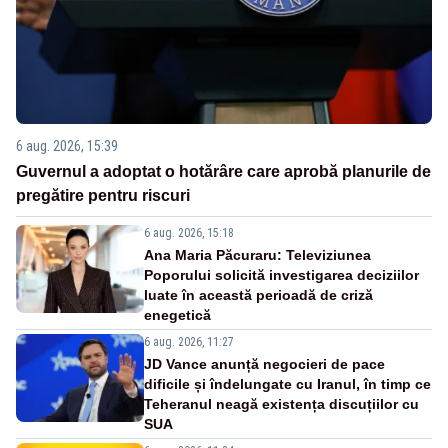
6 aug. 2026, 15:39
Guvernul a adoptat o hotărâre care aprobă planurile de
pregătire pentru riscuri
6 aug. 2026, 15:18
Ana Maria Păcuraru: Televiziunea
Poporului solicită investigarea deciziilor
luate în această perioadă de criză
enegetică
6 aug. 2026, 11:27
JD Vance anunță negocieri de pace
dificile și îndelungate cu Iranul, în timp ce
Teheranul neagă existența discuțiilor cu
SUA