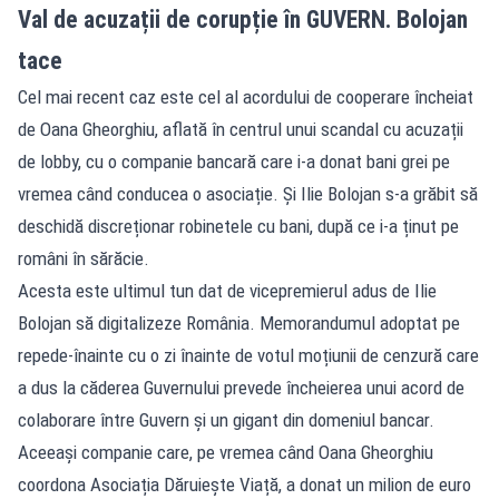
Val de acuzații de corupție în GUVERN. Bolojan
tace
Cel mai recent caz este cel al acordului de cooperare încheiat
de Oana Gheorghiu, aflată în centrul unui scandal cu acuzații
de lobby, cu o companie bancară care i-a donat bani grei pe
vremea când conducea o asociație. Și Ilie Bolojan s-a grăbit să
deschidă discreționar robinetele cu bani, după ce i-a ținut pe
români în sărăcie.
Acesta este ultimul tun dat de vicepremierul adus de Ilie
Bolojan să digitalizeze România. Memorandumul adoptat pe
repede-înainte cu o zi înainte de votul moțiunii de cenzură care
a dus la căderea Guvernului prevede încheierea unui acord de
colaborare între Guvern și un gigant din domeniul bancar.
Aceeași companie care, pe vremea când Oana Gheorghiu
coordona Asociația Dăruiește Viață, a donat un milion de euro