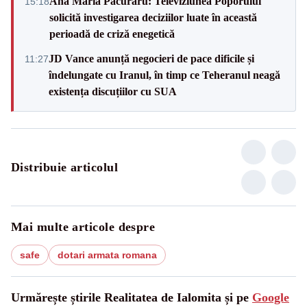
Ana Maria Păcuraru: Televiziunea Poporului
15:18
solicită investigarea deciziilor luate în această
perioadă de criză enegetică
JD Vance anunță negocieri de pace dificile și
11:27
îndelungate cu Iranul, în timp ce Teheranul neagă
existența discuțiilor cu SUA
Distribuie articolul
Mai multe articole despre
safe
dotari armata romana
Urmărește știrile Realitatea de Ialomita și pe
Google