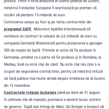
politică. Printr-o notă analizată în ultima ședință de Guvern,
ministrul Fondurilor Europene îl avertizează pe premier că
riscăm să pierdem 15 miliarde de euro.
Controverse uriașe au fost și pe tema contractelor din
programul SAFE
. Ministerul Apărării intenționează să
semneze un contract în valoare de 2,6 miliarde de euro cu
compania Germană Rheinmetall pentru producerea a aproape
300 de mașini de luptă. Primele ar urma să fie produse în
Germania, urmând ca o parte să fie produse și în România, la
Mediaș, însă nu este clar de când. Nu este clar nici cine s-a
ocupat de negocierea contractelor, pentru că ministrul refuză
să facă publice mai multe detalii despre întâlnirea de la Guvern
din 12 noiembrie.
Contractele trebuie încheiate
până pe data de 31 august.
În ultimele zile de mandat, premierul a devenit brusc extrem
de generos. După luni întregi de tăieri, Ilie Bolojan a început să