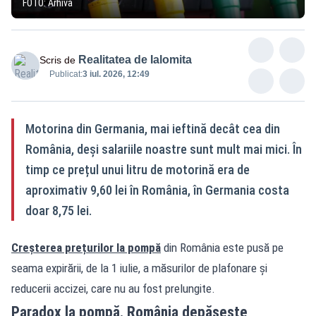
FOTO: Arhivă
Realitatea de Ialomita
Scris de
Publicat:
3 iul. 2026, 12:49
Motorina din Germania, mai ieftină decât cea din
România, deși salariile noastre sunt mult mai mici. În
timp ce prețul unui litru de motorină era de
aproximativ 9,60 lei în România, în Germania costa
doar 8,75 lei.
Creșterea prețurilor la pompă
din România este pusă pe
seama expirării, de la 1 iulie, a măsurilor de plafonare și
reducerii accizei, care nu au fost prelungite.
Paradox la pompă. România depășește