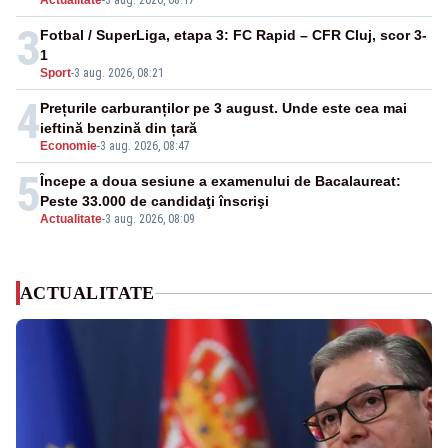
Actualitate
-
3 aug. 2026, 08:17
3
Fotbal / SuperLiga, etapa 3: FC Rapid – CFR Cluj, scor 3-
1
Sport
-
3 aug. 2026, 08:21
4
Prețurile carburanților pe 3 august. Unde este cea mai
ieftină benzină din țară
Economie
-
3 aug. 2026, 08:47
5
Începe a doua sesiune a examenului de Bacalaureat:
Peste 33.000 de candidaţi înscrişi
Actualitate
-
3 aug. 2026, 08:09
ACTUALITATE