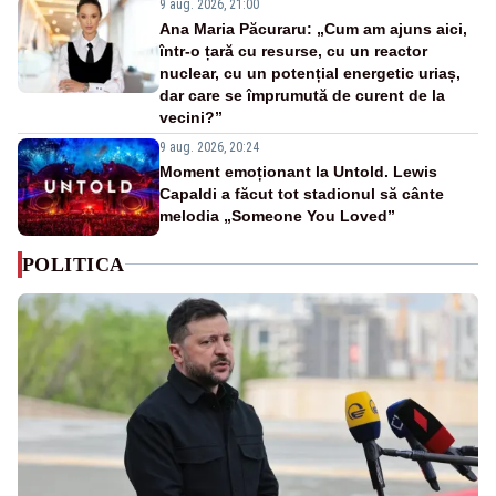
9 aug. 2026, 21:00
Ana Maria Păcuraru: „Cum am ajuns aici,
într-o țară cu resurse, cu un reactor
nuclear, cu un potențial energetic uriaș,
dar care se împrumută de curent de la
vecini?”
9 aug. 2026, 20:24
Moment emoționant la Untold. Lewis
Capaldi a făcut tot stadionul să cânte
melodia „Someone You Loved”
POLITICA