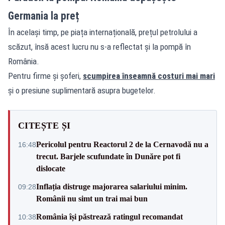
Germania la preț
În același timp, pe piața internațională, prețul petrolului a
scăzut, însă acest lucru nu s-a reflectat și la pompă în
România.
Pentru firme și șoferi,
scumpirea înseamnă costuri mai mari
și o presiune suplimentară asupra bugetelor.
CITEȘTE ȘI
Pericolul pentru Reactorul 2 de la Cernavodă nu a
16:48
trecut. Barjele scufundate în Dunăre pot fi
dislocate
Inflația distruge majorarea salariului minim.
09:28
Românii nu simt un trai mai bun
România își păstrează ratingul recomandat
10:38