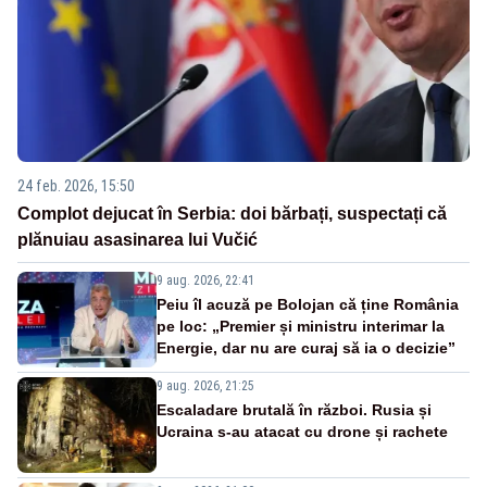
24 feb. 2026, 15:50
Complot dejucat în Serbia: doi bărbați, suspectați că
plănuiau asasinarea lui Vučić
9 aug. 2026, 22:41
Peiu îl acuză pe Bolojan că ține România
pe loc: „Premier și ministru interimar la
Energie, dar nu are curaj să ia o decizie”
9 aug. 2026, 21:25
Escaladare brutală în război. Rusia și
Ucraina s-au atacat cu drone și rachete