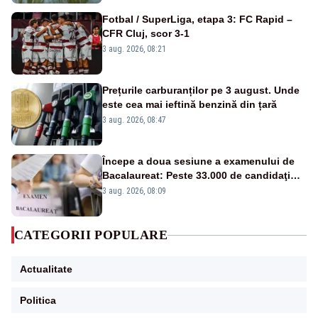
Fotbal / SuperLiga, etapa 3: FC Rapid –
CFR Cluj, scor 3-1
3 aug. 2026, 08:21
Prețurile carburanților pe 3 august. Unde
este cea mai ieftină benzină din țară
3 aug. 2026, 08:47
Începe a doua sesiune a examenului de
Bacalaureat: Peste 33.000 de candidaţi
înscrişi
3 aug. 2026, 08:09
CATEGORII POPULARE
Actualitate
Politica