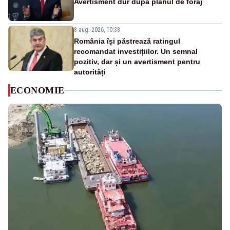
Avertisment dur după planul de foraj
8 aug. 2026, 10:38
România își păstrează ratingul
recomandat investițiilor. Un semnal
pozitiv, dar și un avertisment pentru
autorități
ECONOMIE