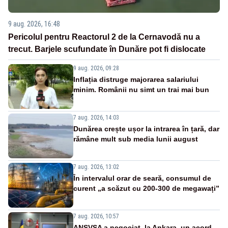
9 aug. 2026, 16:48
Pericolul pentru Reactorul 2 de la Cernavodă nu a
trecut. Barjele scufundate în Dunăre pot fi dislocate
9 aug. 2026, 09:28
Inflația distruge majorarea salariului
minim. Românii nu simt un trai mai bun
7 aug. 2026, 14:03
Dunărea crește ușor la intrarea în țară, dar
rămâne mult sub media lunii august
7 aug. 2026, 13:02
În intervalul orar de seară, consumul de
curent „a scăzut cu 200-300 de megawați”
7 aug. 2026, 10:57
ANSVSA a negociat, la Ankara, un acord