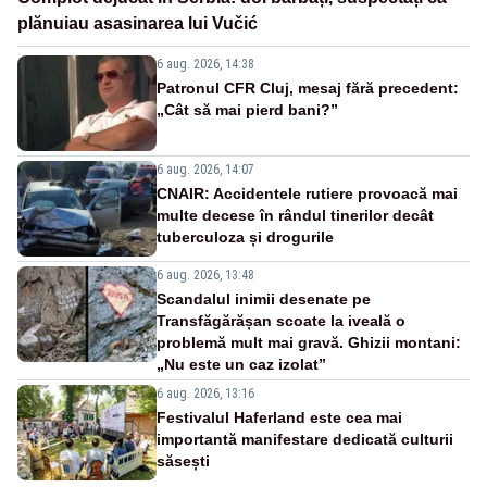
plănuiau asasinarea lui Vučić
6 aug. 2026, 14:38
Patronul CFR Cluj, mesaj fără precedent:
„Cât să mai pierd bani?”
6 aug. 2026, 14:07
CNAIR: Accidentele rutiere provoacă mai
multe decese în rândul tinerilor decât
tuberculoza și drogurile
6 aug. 2026, 13:48
Scandalul inimii desenate pe
Transfăgărășan scoate la iveală o
problemă mult mai gravă. Ghizii montani:
„Nu este un caz izolat”
6 aug. 2026, 13:16
Festivalul Haferland este cea mai
importantă manifestare dedicată culturii
săsești