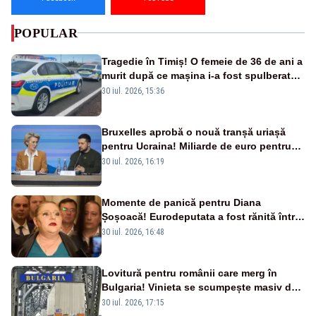
POPULAR
Tragedie în Timiș! O femeie de 36 de ani a
murit după ce mașina i-a fost spulberată
de tren
30 iul. 2026, 15:36
Bruxelles aprobă o nouă tranșă uriașă
pentru Ucraina! Miliarde de euro pentru
armament și apărare
30 iul. 2026, 16:19
Momente de panică pentru Diana
Șoșoacă! Eurodeputata a fost rănită într-
un accident rutier
30 iul. 2026, 16:48
Lovitură pentru românii care merg în
Bulgaria! Vinieta se scumpește masiv de
la 1 august
30 iul. 2026, 17:15