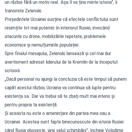
un război fără un motiv real. Așa îl va ține minte istoria”, îi
transmite Zelenski.
Președintele Ucrainei susține că efectele conflictului sunt
resimțite tot mai puternic în interiorul Rusiei, invocând
atacurile cu drone, mobilizările repetate, problemele
economice și nemulțumirile populației.
Spre finalul mesajului, Zelenski lansează și cel mai dur
avertisment adresat liderului de la Kremlin de la începutul
scrisorii.
„Dacă personal nu ajungi la concluzia că este timpul să punem
capăt acestui război, Ucraina va continua să lupte pentru
existența sa. Dar va trebui să te zbați mult mai intens și
pentru propria ta existență.
Și aceasta nu este o amenințare din partea mea sau a
Ucrainei. Acestea sunt fapte binecunoscute din istoria Rusiei:
când Rusia obosește, vine valul schimbării”, încheie Volodimir