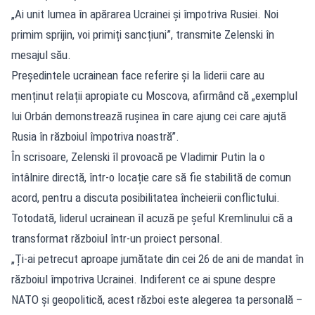
„Ai unit lumea în apărarea Ucrainei și împotriva Rusiei. Noi
primim sprijin, voi primiți sancțiuni”, transmite Zelenski în
mesajul său.
Președintele ucrainean face referire și la liderii care au
menținut relații apropiate cu Moscova, afirmând că „exemplul
lui Orbán demonstrează rușinea în care ajung cei care ajută
Rusia în războiul împotriva noastră”.
În scrisoare, Zelenski îl provoacă pe Vladimir Putin la o
întâlnire directă, într-o locație care să fie stabilită de comun
acord, pentru a discuta posibilitatea încheierii conflictului.
Totodată, liderul ucrainean îl acuză pe șeful Kremlinului că a
transformat războiul într-un proiect personal.
„Ți-ai petrecut aproape jumătate din cei 26 de ani de mandat în
războiul împotriva Ucrainei. Indiferent ce ai spune despre
NATO și geopolitică, acest război este alegerea ta personală –