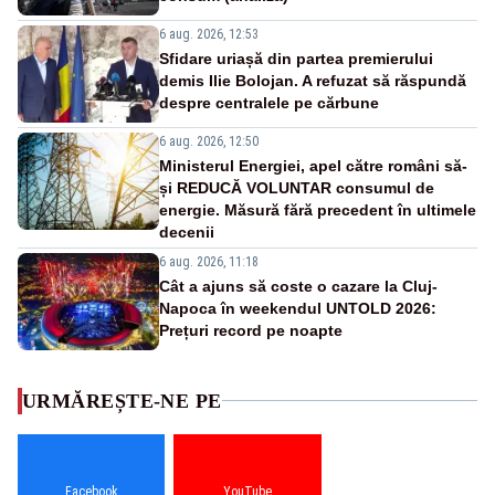
6 aug. 2026, 12:53
Sfidare uriașă din partea premierului
demis Ilie Bolojan. A refuzat să răspundă
despre centralele pe cărbune
6 aug. 2026, 12:50
Ministerul Energiei, apel către români să-
și REDUCĂ VOLUNTAR consumul de
energie. Măsură fără precedent în ultimele
decenii
6 aug. 2026, 11:18
Cât a ajuns să coste o cazare la Cluj-
Napoca în weekendul UNTOLD 2026:
Prețuri record pe noapte
URMĂREȘTE-NE PE
Facebook
YouTube