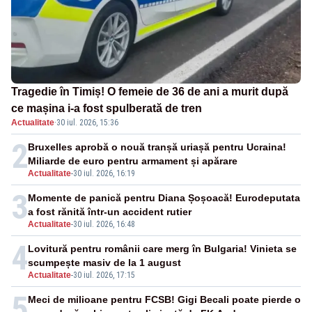
Tragedie în Timiș! O femeie de 36 de ani a murit după
ce mașina i-a fost spulberată de tren
Actualitate
·
30 iul. 2026, 15:36
2
Bruxelles aprobă o nouă tranșă uriașă pentru Ucraina!
Miliarde de euro pentru armament și apărare
Actualitate
-
30 iul. 2026, 16:19
3
Momente de panică pentru Diana Șoșoacă! Eurodeputata
a fost rănită într-un accident rutier
Actualitate
-
30 iul. 2026, 16:48
4
Lovitură pentru românii care merg în Bulgaria! Vinieta se
scumpește masiv de la 1 august
Actualitate
-
30 iul. 2026, 17:15
5
Meci de milioane pentru FCSB! Gigi Becali poate pierde o