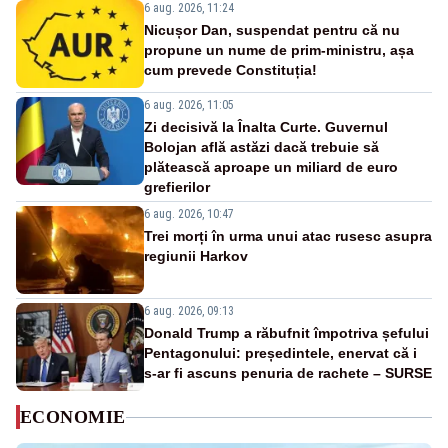
6 aug. 2026, 11:24
Nicușor Dan, suspendat pentru că nu
propune un nume de prim-ministru, așa
cum prevede Constituția!
6 aug. 2026, 11:05
Zi decisivă la Înalta Curte. Guvernul
Bolojan află astăzi dacă trebuie să
plătească aproape un miliard de euro
grefierilor
6 aug. 2026, 10:47
Trei morți în urma unui atac rusesc asupra
regiunii Harkov
6 aug. 2026, 09:13
Donald Trump a răbufnit împotriva șefului
Pentagonului: președintele, enervat că i
s-ar fi ascuns penuria de rachete – SURSE
ECONOMIE