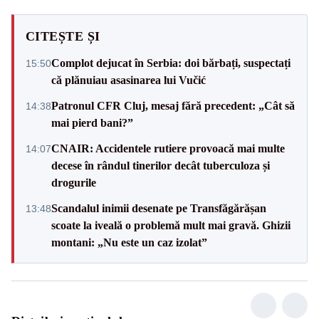
CITEȘTE ȘI
Complot dejucat în Serbia: doi bărbați, suspectați
15:50
că plănuiau asasinarea lui Vučić
Patronul CFR Cluj, mesaj fără precedent: „Cât să
14:38
mai pierd bani?”
CNAIR: Accidentele rutiere provoacă mai multe
14:07
decese în rândul tinerilor decât tuberculoza și
drogurile
Scandalul inimii desenate pe Transfăgărășan
13:48
scoate la iveală o problemă mult mai gravă. Ghizii
montani: „Nu este un caz izolat”