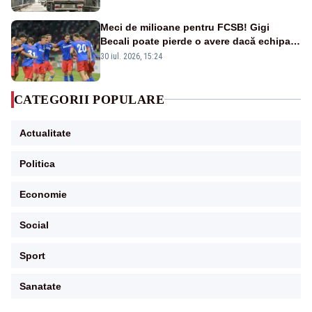
Meci de milioane pentru FCSB! Gigi
Becali poate pierde o avere dacă echipa
este eliminată de FK Auda
30 iul. 2026, 15:24
CATEGORII POPULARE
Actualitate
Politica
Economie
Social
Sport
Sanatate