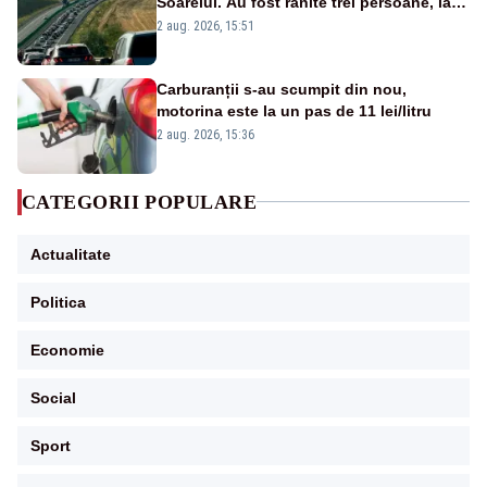
Soarelui. Au fost rănite trei persoane, iar
traficul se desfășoară cu dificultate
2 aug. 2026, 15:51
Carburanții s-au scumpit din nou,
motorina este la un pas de 11 lei/litru
2 aug. 2026, 15:36
CATEGORII POPULARE
Actualitate
Politica
Economie
Social
Sport