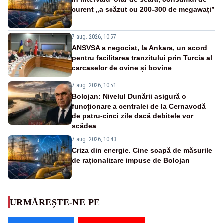
curent „a scăzut cu 200-300 de megawați”
7 aug. 2026, 10:57
ANSVSA a negociat, la Ankara, un acord
pentru facilitarea tranzitului prin Turcia al
carcaselor de ovine și bovine
7 aug. 2026, 10:51
Bolojan: Nivelul Dunării asigură o
funcționare a centralei de la Cernavodă
de patru-cinci zile dacă debitele vor
scădea
7 aug. 2026, 10:43
Criza din energie. Cine scapă de măsurile
de raționalizare impuse de Bolojan
URMĂREȘTE-NE PE