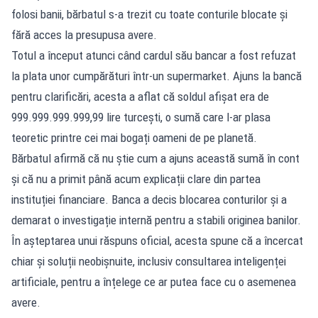
folosi banii, bărbatul s-a trezit cu toate conturile blocate și
fără acces la presupusa avere.
Totul a început atunci când cardul său bancar a fost refuzat
la plata unor cumpărături într-un supermarket. Ajuns la bancă
pentru clarificări, acesta a aflat că soldul afișat era de
999.999.999.999,99 lire turcești, o sumă care l-ar plasa
teoretic printre cei mai bogați oameni de pe planetă.
Bărbatul afirmă că nu știe cum a ajuns această sumă în cont
și că nu a primit până acum explicații clare din partea
instituției financiare. Banca a decis blocarea conturilor și a
demarat o investigație internă pentru a stabili originea banilor.
În așteptarea unui răspuns oficial, acesta spune că a încercat
chiar și soluții neobișnuite, inclusiv consultarea inteligenței
artificiale, pentru a înțelege ce ar putea face cu o asemenea
avere.