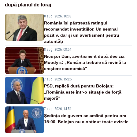
după planul de foraj
8 aug. 2026, 10:38
România își păstrează ratingul
recomandat investițiilor. Un semnal
pozitiv, dar și un avertisment pentru
autorități
8 aug. 2026, 08:51
Nicușor Dan, avertisment după decizia
Moody’s: „România trebuie să revină la
creștere economică”
7 aug. 2026, 15:26
PSD, replică dură pentru Bolojan:
„România este într-o situație de forță
majoră”
7 aug. 2026, 14:51
Ședința de guvern se amână pentru ora
15:00. Bolojan nu a obținut toate avizele