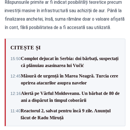
Răspunsurile primite ar fi indicat posibilități teoretice precum
investiții masive în infrastructură sau achiziții de aur. Până la
finalizarea anchetei, însă, suma rămâne doar o valoare afișată
în cont, fără posibilitatea de a fi accesată sau utilizată.
CITEȘTE ȘI
Complot dejucat în Serbia: doi bărbați, suspectați
15:50
că plănuiau asasinarea lui Vučić
Măsură de urgență în Marea Neagră. Turcia cere
12:45
oprirea atacurilor asupra navelor
Alertă pe Vârful Moldoveanu. Un bărbat de 80 de
12:16
ani a dispărut în timpul coborârii
Reactorul 2, salvat pentru încă 9 zile. Anunțul
11:40
făcut de Radu Miruță