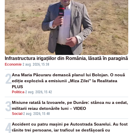
Infrastructura irigațiilor din România, lăsată în paragină
Economie
·
2 aug. 2026, 15:38
2
Ana Maria Păcuraru demască planul lui Bolojan. O nouă
ediție explozivă a emisiunii „Miza Zilei” la Realitatea
PLUS
Politica
-
2 aug. 2026, 15:42
3
Misiune ratată la Izvoarele, pe Dunăre: stânca nu a cedat,
militarii reiau detonările luni – VIDEO
Social
-
2 aug. 2026, 15:48
4
Accident cu patru mașini pe Autostrada Soarelui. Au fost
rănite trei persoane, iar traficul se desfășoară cu