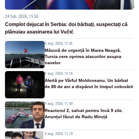
24 feb. 2026, 15:50
Complot dejucat în Serbia: doi bărbați, suspectați că
plănuiau asasinarea lui Vučić
9 aug. 2026, 12:45
Măsură de urgență în Marea Neagră.
Turcia cere oprirea atacurilor asupra
navelor
9 aug. 2026, 12:16
Alertă pe Vârful Moldoveanu. Un bărbat
de 80 de ani a dispărut în timpul coborârii
9 aug. 2026, 11:40
Reactorul 2, salvat pentru încă 9 zile.
Anunțul făcut de Radu Miruță
9 aug. 2026, 11:10