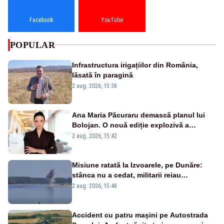
Facebook
YouTube
POPULAR
Infrastructura irigațiilor din România,
lăsată în paragină
2 aug. 2026, 15:38
Ana Maria Păcuraru demască planul lui
Bolojan. O nouă ediție explozivă a
emisiunii „Miza Zilei” la Realitatea PLUS
2 aug. 2026, 15:42
Misiune ratată la Izvoarele, pe Dunăre:
stânca nu a cedat, militarii reiau
detonările luni – VIDEO
2 aug. 2026, 15:48
Accident cu patru mașini pe Autostrada