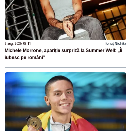
9 aug. 2026, 08:11
Ionuț Nichita
Michele Morrone, apariție surpriză la Summer Well: „Îi
iubesc pe români”