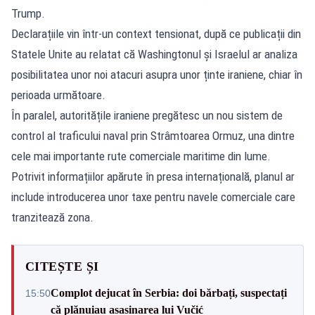
Trump.
Declarațiile vin într-un context tensionat, după ce publicații din
Statele Unite au relatat că Washingtonul și Israelul ar analiza
posibilitatea unor noi atacuri asupra unor ținte iraniene, chiar în
perioada următoare.
În paralel, autoritățile iraniene pregătesc un nou sistem de
control al traficului naval prin Strâmtoarea Ormuz, una dintre
cele mai importante rute comerciale maritime din lume.
Potrivit informațiilor apărute în presa internațională, planul ar
include introducerea unor taxe pentru navele comerciale care
tranzitează zona.
CITEȘTE ȘI
Complot dejucat în Serbia: doi bărbați, suspectați
15:50
că plănuiau asasinarea lui Vučić