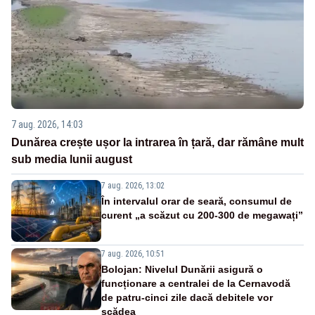
7 aug. 2026, 14:03
Dunărea crește ușor la intrarea în țară, dar rămâne mult
sub media lunii august
7 aug. 2026, 13:02
În intervalul orar de seară, consumul de
curent „a scăzut cu 200-300 de megawați”
7 aug. 2026, 10:51
Bolojan: Nivelul Dunării asigură o
funcționare a centralei de la Cernavodă
de patru-cinci zile dacă debitele vor
scădea