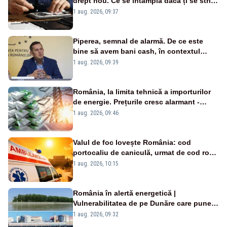
drept nou. Ce se întâmplă dacă ți se strică
un produs
1 aug. 2026, 09:37
Piperea, semnal de alarmă. De ce este
bine să avem bani cash, în contextul
alertei energetice?
1 aug. 2026, 09:39
România, la limita tehnică a importurilor
de energie. Prețurile cresc alarmant -
Analiză Realitatea Plus
1 aug. 2026, 09:46
Valul de foc lovește România: cod
portocaliu de caniculă, urmat de cod roșu
duminică. Temperaturile urcă spre 40°C
1 aug. 2026, 10:15
România în alertă energetică |
Vulnerabilitatea de pe Dunăre care pune
în pericol Centrala Cernavodă era
1 aug. 2026, 09:32
cunoscută de pe vremea lui Ceaușescu