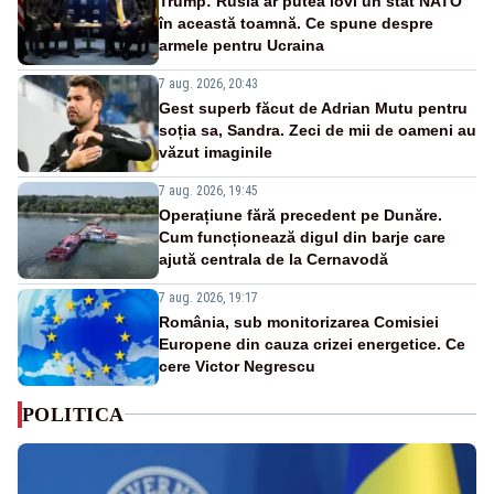
Trump: Rusia ar putea lovi un stat NATO
în această toamnă. Ce spune despre
armele pentru Ucraina
7 aug. 2026, 20:43
Gest superb făcut de Adrian Mutu pentru
soția sa, Sandra. Zeci de mii de oameni au
văzut imaginile
7 aug. 2026, 19:45
Operațiune fără precedent pe Dunăre.
Cum funcționează digul din barje care
ajută centrala de la Cernavodă
7 aug. 2026, 19:17
România, sub monitorizarea Comisiei
Europene din cauza crizei energetice. Ce
cere Victor Negrescu
POLITICA