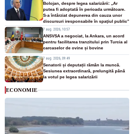
Bolojan, despre legea salarizării: „Ar
putea fi adoptată în perioada următoare.
S-a întârziat depunerea din cauza unor
discursuri iresponsabile în spaţiul public”
7 aug. 2026, 10:57
ANSVSA a negociat, la Ankara, un acord
pentru facilitarea tranzitului prin Turcia al
carcaselor de ovine și bovine
7 aug. 2026, 09:49
Senatorii și deputații rămân la muncă.
Sesiunea extraordinară, prelungită până
la votul pe legea salarizării
ECONOMIE