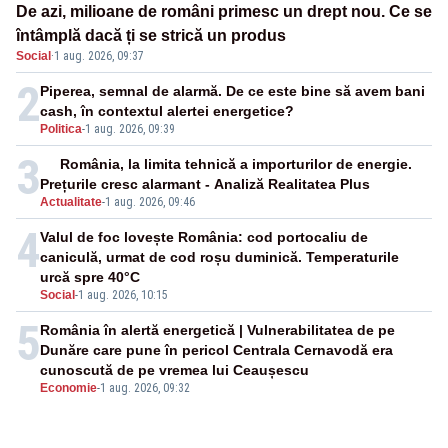
De azi, milioane de români primesc un drept nou. Ce se
întâmplă dacă ți se strică un produs
Social
·
1 aug. 2026, 09:37
2
Piperea, semnal de alarmă. De ce este bine să avem bani
cash, în contextul alertei energetice?
Politica
-
1 aug. 2026, 09:39
3
România, la limita tehnică a importurilor de energie.
Prețurile cresc alarmant - Analiză Realitatea Plus
Actualitate
-
1 aug. 2026, 09:46
4
Valul de foc lovește România: cod portocaliu de
caniculă, urmat de cod roșu duminică. Temperaturile
urcă spre 40°C
Social
-
1 aug. 2026, 10:15
5
România în alertă energetică | Vulnerabilitatea de pe
Dunăre care pune în pericol Centrala Cernavodă era
cunoscută de pe vremea lui Ceaușescu
Economie
-
1 aug. 2026, 09:32