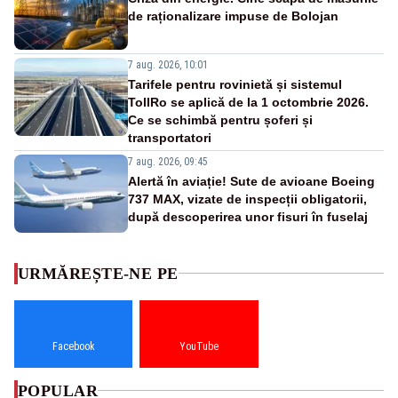
de raționalizare impuse de Bolojan
7 aug. 2026, 10:01
Tarifele pentru rovinietă și sistemul
TollRo se aplică de la 1 octombrie 2026.
Ce se schimbă pentru șoferi și
transportatori
7 aug. 2026, 09:45
Alertă în aviație! Sute de avioane Boeing
737 MAX, vizate de inspecții obligatorii,
după descoperirea unor fisuri în fuselaj
URMĂREȘTE-NE PE
Facebook
YouTube
POPULAR