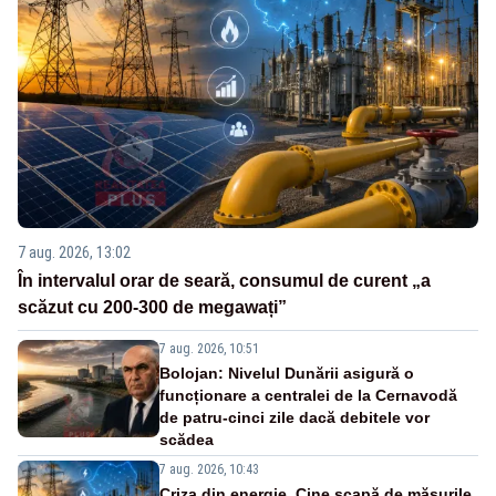
7 aug. 2026, 13:02
În intervalul orar de seară, consumul de curent „a
scăzut cu 200-300 de megawați”
7 aug. 2026, 10:51
Bolojan: Nivelul Dunării asigură o
funcționare a centralei de la Cernavodă
de patru-cinci zile dacă debitele vor
scădea
7 aug. 2026, 10:43
Criza din energie. Cine scapă de măsurile