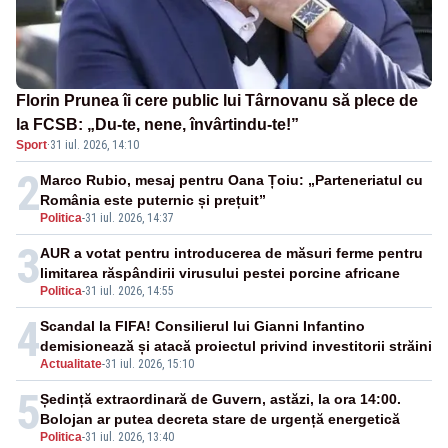
Florin Prunea îi cere public lui Târnovanu să plece de
la FCSB: „Du-te, nene, învârtindu-te!”
Sport
·
31 iul. 2026, 14:10
2
Marco Rubio, mesaj pentru Oana Țoiu: „Parteneriatul cu
România este puternic și prețuit”
Politica
-
31 iul. 2026, 14:37
3
AUR a votat pentru introducerea de măsuri ferme pentru
limitarea răspândirii virusului pestei porcine africane
Politica
-
31 iul. 2026, 14:55
4
Scandal la FIFA! Consilierul lui Gianni Infantino
demisionează și atacă proiectul privind investitorii străini
Actualitate
-
31 iul. 2026, 15:10
5
Ședință extraordinară de Guvern, astăzi, la ora 14:00.
Bolojan ar putea decreta stare de urgență energetică
Politica
-
31 iul. 2026, 13:40