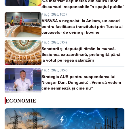
S-a întârziat depunerea din cauza unor
discursuri iresponsabile în spaţiul public”
7 aug. 2026, 10:57
ANSVSA a negociat, la Ankara, un acord
pentru facilitarea tranzitului prin Turcia al
carcaselor de ovine și bovine
7 aug. 2026, 09:49
Senatorii și deputații rămân la muncă.
Sesiunea extraordinară, prelungită până
la votul pe legea salarizării
7 aug. 2026, 08:46
Strategia AUR pentru suspendarea lui
Nicușor Dan. Dungaciu: „Vrem să vedem
cine semnează și cine nu”
ECONOMIE