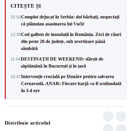
CITEȘTE ȘI
Complot dejucat în Serbia: doi bărbați, suspectați
15:50
că plănuiau asasinarea lui Vučić
Cod galben de inundații în România. Zeci de râuri
12:36
din peste 20 de județe, sub avertizare până
sâmbătă
DESTINAȚII DE WEEKEND: sfârșit de
11:04
săptămână în București și în țară
Intervenție crucială pe Dunăre pentru salvarea
10:47
Cernavodă. ANAR: Fiecare barjă va fi scufundată
în 3-4 ore
Distribuie articolul