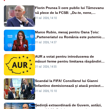
Florin Prunea îi cere public lui Târnovanu
să plece de la FCSB: „Du-te, nene,
învârtindu-te!”
31 iul. 2026, 14:10
Marco Rubio, mesaj pentru Oana Țoiu:
„Parteneriatul cu România este puternic
și prețuit”
31 iul. 2026, 14:37
AUR a votat pentru introducerea de
măsuri ferme pentru limitarea răspândirii
virusului pestei porcine africane
31 iul. 2026, 14:55
Scandal la FIFA! Consilierul lui Gianni
Infantino demisionează și atacă proiectul
privind investitorii străini
31 iul. 2026, 15:10
Ședință extraordinară de Guvern, astăzi,