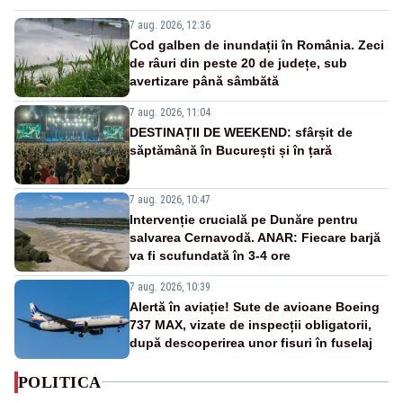
7 aug. 2026, 12:36
Cod galben de inundații în România. Zeci
de râuri din peste 20 de județe, sub
avertizare până sâmbătă
7 aug. 2026, 11:04
DESTINAȚII DE WEEKEND: sfârșit de
săptămână în București și în țară
7 aug. 2026, 10:47
Intervenție crucială pe Dunăre pentru
salvarea Cernavodă. ANAR: Fiecare barjă
va fi scufundată în 3-4 ore
7 aug. 2026, 10:39
Alertă în aviație! Sute de avioane Boeing
737 MAX, vizate de inspecții obligatorii,
după descoperirea unor fisuri în fuselaj
POLITICA