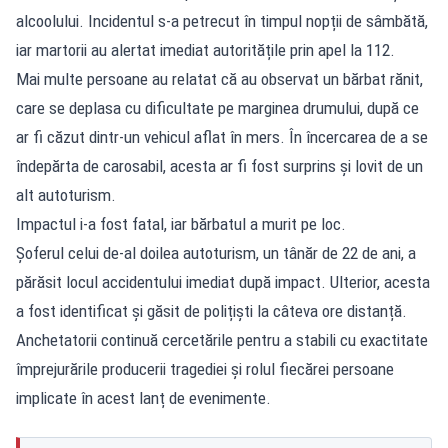
alcoolului. Incidentul s-a petrecut în timpul nopții de sâmbătă,
iar martorii au alertat imediat autoritățile prin apel la 112.
Mai multe persoane au relatat că au observat un bărbat rănit,
care se deplasa cu dificultate pe marginea drumului, după ce
ar fi căzut dintr-un vehicul aflat în mers. În încercarea de a se
îndepărta de carosabil, acesta ar fi fost surprins și lovit de un
alt autoturism.
Impactul i-a fost fatal, iar bărbatul a murit pe loc.
Șoferul celui de-al doilea autoturism, un tânăr de 22 de ani, a
părăsit locul accidentului imediat după impact. Ulterior, acesta
a fost identificat și găsit de polițiști la câteva ore distanță.
Anchetatorii continuă cercetările pentru a stabili cu exactitate
împrejurările producerii tragediei și rolul fiecărei persoane
implicate în acest lanț de evenimente.