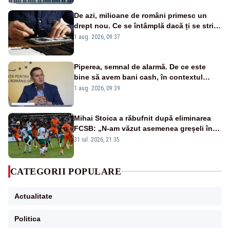
De azi, milioane de români primesc un
drept nou. Ce se întâmplă dacă ți se strică
un produs
1 aug. 2026, 09:37
Piperea, semnal de alarmă. De ce este
bine să avem bani cash, în contextul
alertei energetice?
1 aug. 2026, 09:39
Mihai Stoica a răbufnit după eliminarea
FCSB: „N-am văzut asemenea greșeli în
190 de meciuri europene”
31 iul. 2026, 21:35
CATEGORII POPULARE
Actualitate
Politica