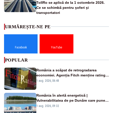
TollRo se aplică de la 1 octombrie 2026.
Ce se schimbă pentru șoferi și
transportatori
URMĂREȘTE-NE PE
Facebook
YouTube
POPULAR
România a scăpat de retrogradarea
economiei. Agenția Fitch menține ratingul
„BBB-” cu perspectivă negativă
1 aug. 2026, 06:48
România în alertă energetică |
Vulnerabilitatea de pe Dunăre care pune
în pericol Centrala Cernavodă era
1 aug. 2026, 09:32
cunoscută de pe vremea lui Ceaușescu