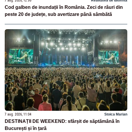
7 aug. 2026, 12:36
Realitatea de Ialomita
Cod galben de inundații în România. Zeci de râuri din
peste 20 de județe, sub avertizare până sâmbătă
7 aug. 2026, 11:04
Stoica Marian
DESTINAȚII DE WEEKEND: sfârșit de săptămână în
București și în țară