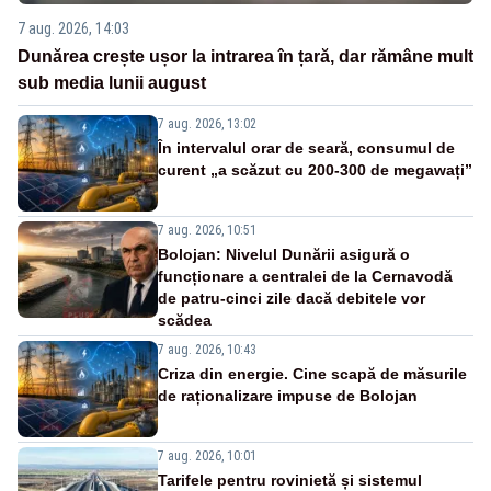
7 aug. 2026, 14:03
Dunărea crește ușor la intrarea în țară, dar rămâne mult
sub media lunii august
7 aug. 2026, 13:02
În intervalul orar de seară, consumul de
curent „a scăzut cu 200-300 de megawați”
7 aug. 2026, 10:51
Bolojan: Nivelul Dunării asigură o
funcționare a centralei de la Cernavodă
de patru-cinci zile dacă debitele vor
scădea
7 aug. 2026, 10:43
Criza din energie. Cine scapă de măsurile
de raționalizare impuse de Bolojan
7 aug. 2026, 10:01
Tarifele pentru rovinietă și sistemul