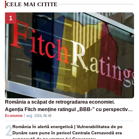
CELE MAI CITITE
1
România a scăpat de retrogradarea economiei.
Agenția Fitch menține ratingul „BBB-” cu perspectivă
Economie
·
1 aug. 2026, 06:48
negativă
2
România în alertă energetică | Vulnerabilitatea de pe
Dunăre care pune în pericol Centrala Cernavodă era