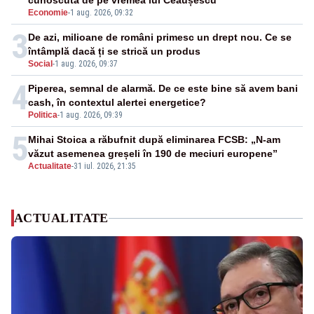
cunoscută de pe vremea lui Ceaușescu
Economie
-
1 aug. 2026, 09:32
3
De azi, milioane de români primesc un drept nou. Ce se
întâmplă dacă ți se strică un produs
Social
-
1 aug. 2026, 09:37
4
Piperea, semnal de alarmă. De ce este bine să avem bani
cash, în contextul alertei energetice?
Politica
-
1 aug. 2026, 09:39
5
Mihai Stoica a răbufnit după eliminarea FCSB: „N-am
văzut asemenea greșeli în 190 de meciuri europene”
Actualitate
-
31 iul. 2026, 21:35
ACTUALITATE