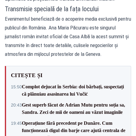
Transmisie specială de la fața locului
Evenimentul beneficiază de o acoperire media exclusivă pentru
publicul din România. Ana Maria Păcuraru este singurul
jurnalist român invitat oficial de Casa Albă la acest summit și
transmite în direct toate detaliile, culisele negocierilor și
atmosfera din mijlocul protestelor de la Geneva.
CITEȘTE ȘI
Complot dejucat în Serbia: doi bărbați, suspectați
15:50
că plănuiau asasinarea lui Vučić
Gest superb făcut de Adrian Mutu pentru soția sa,
20:43
Sandra. Zeci de mii de oameni au văzut imaginile
Operațiune fără precedent pe Dunăre. Cum
19:45
funcționează digul din barje care ajută centrala de