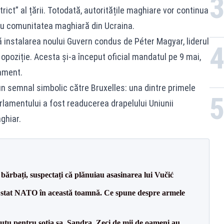
trict” al țării. Totodată, autoritățile maghiare vor continua
ru comunitatea maghiară din Ucraina.
 instalarea noului Guvern condus de Péter Magyar, liderul
 opoziție. Acesta și-a început oficial mandatul pe 9 mai,
ament.
un semnal simbolic către Bruxelles: una dintre primele
rlamentului a fost readucerea drapelului Uniunii
ghiar.
bărbați, suspectați că plănuiau asasinarea lui Vučić
 stat NATO în această toamnă. Ce spune despre armele
tu pentru soția sa, Sandra. Zeci de mii de oameni au