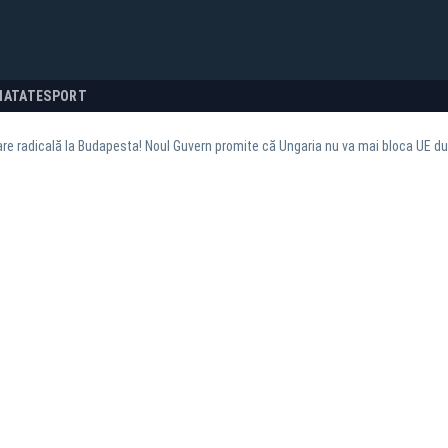
NATATE
SPORT
e radicală la Budapesta! Noul Guvern promite că Ungaria nu va mai bloca UE dup