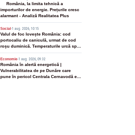
3
România, la limita tehnică a
importurilor de energie. Prețurile cresc
alarmant - Analiză Realitatea Plus
4
Social
-
1 aug. 2026, 10:15
Valul de foc lovește România: cod
portocaliu de caniculă, urmat de cod
roșu duminică. Temperaturile urcă spre
40°C
5
Economie
-
1 aug. 2026, 09:32
România în alertă energetică |
Vulnerabilitatea de pe Dunăre care
pune în pericol Centrala Cernavodă era
cunoscută de pe vremea lui Ceaușescu