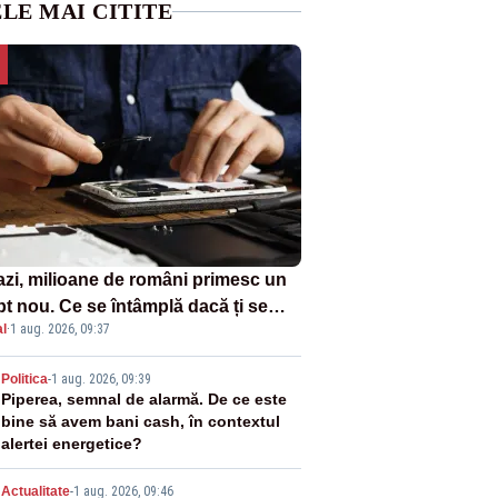
LE MAI CITITE
azi, milioane de români primesc un
pt nou. Ce se întâmplă dacă ți se
l
·
1 aug. 2026, 09:37
ică un produs
2
Politica
-
1 aug. 2026, 09:39
Piperea, semnal de alarmă. De ce este
bine să avem bani cash, în contextul
alertei energetice?
Actualitate
-
1 aug. 2026, 09:46