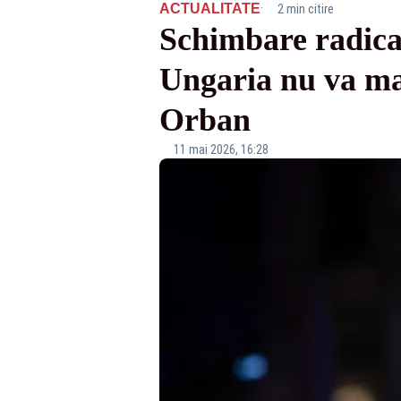
·
ACTUALITATE
2 min citire
Schimbare radica
Ungaria nu va ma
Orban
11 mai 2026, 16:28