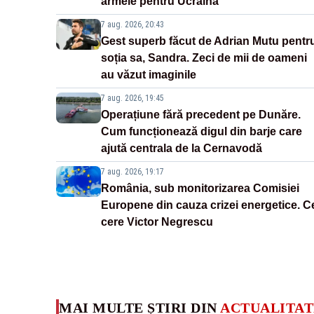
armele pentru Ucraina
7 aug. 2026, 20:43
Gest superb făcut de Adrian Mutu pentr
soția sa, Sandra. Zeci de mii de oameni
au văzut imaginile
7 aug. 2026, 19:45
Operațiune fără precedent pe Dunăre.
Cum funcționează digul din barje care
ajută centrala de la Cernavodă
7 aug. 2026, 19:17
România, sub monitorizarea Comisiei
Europene din cauza crizei energetice. C
cere Victor Negrescu
MAI MULTE ȘTIRI DIN
ACTUALITAT