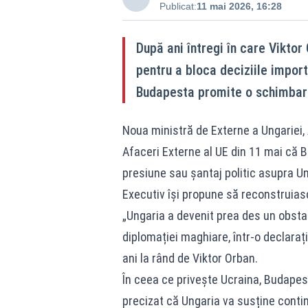
Publicat:
11 mai 2026, 16:28
După ani întregi în care Viktor
pentru a bloca deciziile impor
Budapesta promite o schimbare 
Noua ministră de Externe a Ungariei, A
Afaceri Externe al UE din 11 mai că 
presiune sau șantaj politic asupra Un
Executiv își propune să reconstruiasc
„Ungaria a devenit prea des un obstac
diplomației maghiare, într-o declaraț
ani la rând de Viktor Orban.
În ceea ce privește Ucraina, Budapes
precizat că Ungaria va susține conti