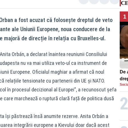
CE
1
 Orban a fost acuzat că folosește dreptul de veto
tante ale Uniunii Europene, noua conducere de la
majoră de direcție în relația cu Bruxelles-ul.
nita Orbán, a declarat înaintea reuniunii Consiliului
Budapesta nu va mai utiliza veto-ul ca instrument de
iunii Europene. Oficialul maghiar a afirmat că noul
De 
dre
ă relațiile tensionate cu partenerii din UE și NATO.
Socia
str
ol în procesul decizional al Europei”, a recunoscut șefa
ie care marchează o ruptură clară față de politica dusă
ta își păstrează însă anumite rezerve. Anita Orbán a
nuarea integrării europene a Kievului doar dacă acest