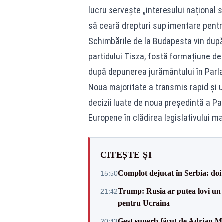
lucru servește „interesului național s
să ceară drepturi suplimentare pent
Schimbările de la Budapesta vin după
partidului Tisza, fostă formațiune de
după depunerea jurământului în Parl
Noua majoritate a transmis rapid și 
decizii luate de noua președintă a Pa
Europene în clădirea legislativului ma
CITEȘTE ȘI
Complot dejucat în Serbia: doi 
15:50
Trump: Rusia ar putea lovi un
21:42
pentru Ucraina
Gest superb făcut de Adrian Mu
20:43