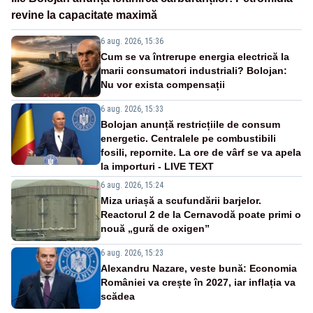
revine la capacitate maximă
6 aug. 2026, 15:36
Cum se va întrerupe energia electrică la
marii consumatori industriali? Bolojan:
Nu vor exista compensații
6 aug. 2026, 15:33
Bolojan anunță restricțiile de consum
energetic. Centralele pe combustibili
fosili, repornite. La ore de vârf se va apela
la importuri - LIVE TEXT
6 aug. 2026, 15:24
Miza uriașă a scufundării barjelor.
Reactorul 2 de la Cernavodă poate primi o
nouă „gură de oxigen”
6 aug. 2026, 15:23
Alexandru Nazare, veste bună: Economia
României va crește în 2027, iar inflația va
scădea