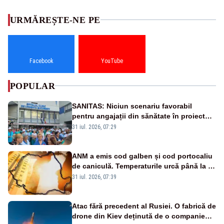
URMĂREȘTE-NE PE
Facebook
YouTube
POPULAR
SANITAS: Niciun scenariu favorabil
pentru angajații din sănătate în proiectul
Legii salarizării
31 iul. 2026, 07:29
ANM a emis cod galben și cod portocaliu
de caniculă. Temperaturile urcă până la 38
de grade, iar nopțile devin tropicale
31 iul. 2026, 07:39
Atac fără precedent al Rusiei. O fabrică de
drone din Kiev deținută de o companie