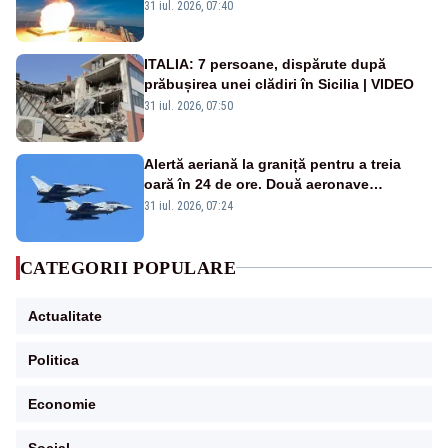
americană, distrusă de o rachetă
31 iul. 2026, 07:40
rusească
ITALIA: 7 persoane, dispărute după
prăbușirea unei clădiri în Sicilia | VIDEO
31 iul. 2026, 07:50
Alertă aeriană la graniță pentru a treia
oară în 24 de ore. Două aeronave
Eurofighter britanice au fost ridicate de la
31 iul. 2026, 07:24
sol
CATEGORII POPULARE
Actualitate
Politica
Economie
Social