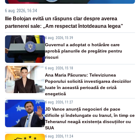
6 aug. 2026, 16:34
Ilie Bolojan evită un răspuns clar despre averea
partenerei sale: „Am respectat întotdeauna legea”
6 aug. 2026, 15:39
Guvernul a adoptat o hotărâre care
aprobă planurile de pregătire pentru
riscuri
6 aug. 2026, 15:18
Ana Maria Păcuraru: Televiziunea
Poporului solicită investigarea deciziilor
luate în această perioadă de criză
enegetică
6 aug. 2026, 11:27
JD Vance anunță negocieri de pace
dificile și îndelungate cu Iranul, în timp ce
Teheranul neagă existența discuțiilor cu
SUA
6 aug. 2026, 11:24