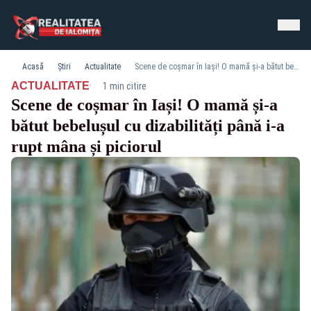
Acasă
Știri
Actualitate
Scene de coșmar în Iași! O mamă și-a bătut bebelușul cu dizabilități până i-a rupt mâna și piciorul
·
ACTUALITATE
1 min citire
Scene de coșmar în Iași! O mamă și-a
bătut bebelușul cu dizabilități până i-a
rupt mâna și piciorul