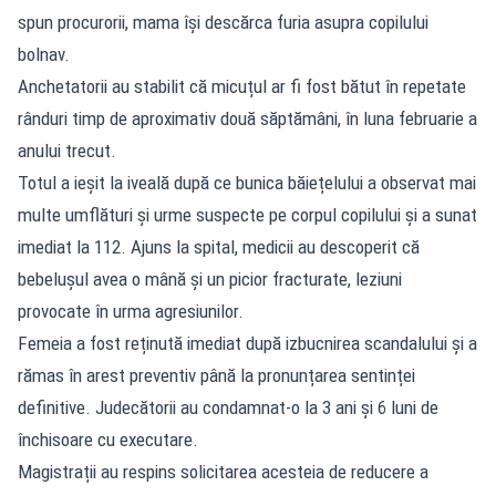
spun procurorii, mama își descărca furia asupra copilului
bolnav.
Anchetatorii au stabilit că micuțul ar fi fost bătut în repetate
rânduri timp de aproximativ două săptămâni, în luna februarie a
anului trecut.
Totul a ieșit la iveală după ce bunica băiețelului a observat mai
multe umflături și urme suspecte pe corpul copilului și a sunat
imediat la 112. Ajuns la spital, medicii au descoperit că
bebelușul avea o mână și un picior fracturate, leziuni
provocate în urma agresiunilor.
Femeia a fost reținută imediat după izbucnirea scandalului și a
rămas în arest preventiv până la pronunțarea sentinței
definitive. Judecătorii au condamnat-o la 3 ani și 6 luni de
închisoare cu executare.
Magistrații au respins solicitarea acesteia de reducere a