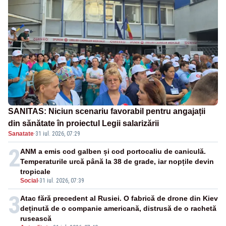
SANITAS: Niciun scenariu favorabil pentru angajații
din sănătate în proiectul Legii salarizării
Sanatate
·
31 iul. 2026, 07:29
2
ANM a emis cod galben și cod portocaliu de caniculă.
Temperaturile urcă până la 38 de grade, iar nopțile devin
tropicale
Social
-
31 iul. 2026, 07:39
3
Atac fără precedent al Rusiei. O fabrică de drone din Kiev
deținută de o companie americană, distrusă de o rachetă
rusească