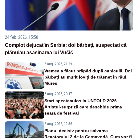
24 feb. 2026, 15:50
Complot dejucat în Serbia: doi bărbați, suspectați că
plănuiau asasinarea lui Vučić
6 aug. 2026, 21:39
Vremea a făcut prăpăd după caniculă. Doi
bărbați au murit loviți de trăsnet în râul
Mureș
6 aug. 2026, 20:17
Start spectaculos la UNTOLD 2026.
Artistul-surpriză care deschide prima
seară de festival
6 aug. 2026, 19:56
Planul decisiv pentru salvarea
Reactorului 2 de la Cernavodă. Cum vor fi