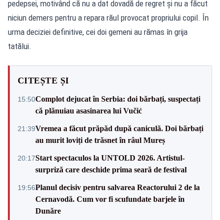
pedepsei, motivând că nu a dat dovadă de regret și nu a făcut
niciun demers pentru a repara răul provocat propriului copil. În
urma deciziei definitive, cei doi gemeni au rămas în grija
tatălui.
CITEȘTE ȘI
Complot dejucat în Serbia: doi bărbați, suspectați
15:50
că plănuiau asasinarea lui Vučić
Vremea a făcut prăpăd după caniculă. Doi bărbați
21:39
au murit loviți de trăsnet în râul Mureș
Start spectaculos la UNTOLD 2026. Artistul-
20:17
surpriză care deschide prima seară de festival
Planul decisiv pentru salvarea Reactorului 2 de la
19:56
Cernavodă. Cum vor fi scufundate barjele în
Dunăre