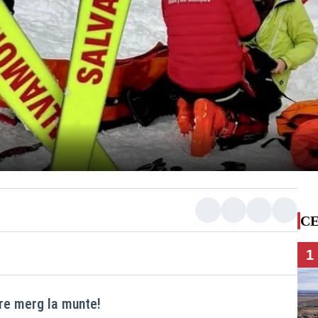
CE
1
re merg la munte!