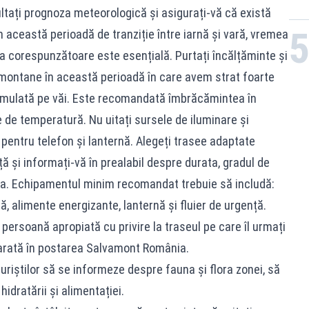
ltați prognoza meteorologică și asigurați-vă că există
n această perioadă de tranziție între iarnă și vară, vremea
a corespunzătoare este esențială. Purtați încălțăminte și
 montane în această perioadă în care avem strat foarte
umulată pe văi. Este recomandată îmbrăcămintea în
le de temperatură. Nu uitați sursele de iluminare și
 pentru telefon și lanternă. Alegeți trasee adaptate
 și informați-vă în prealabil despre durata, gradul de
tora. Echipamentul minim recomandat trebuie să includă:
pă, alimente energizante, lanternă și fluier de urgență.
persoană apropiată cu privire la traseul pe care îl urmați
e arată în postarea Salvamont România.
uriștilor să se informeze despre fauna și flora zonei, să
idratării și alimentației.