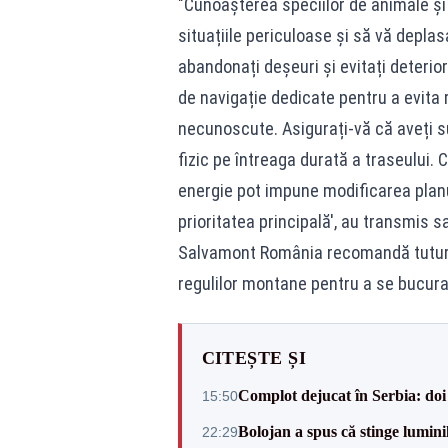
"Cunoașterea speciilor de animale și 
situațiile periculoase și să vă deplas
abandonați deșeuri și evitați deteriora
de navigație dedicate pentru a evita 
necunoscute. Asigurați-vă că aveți su
fizic pe întreaga durată a traseului. 
energie pot impune modificarea planu
prioritatea principală', au transmis s
Salvamont România recomandă tuturor
regulilor montane pentru a se bucura
CITEȘTE ȘI
Complot dejucat în Serbia: doi 
15:50
Bolojan a spus că stinge luminil
22:29