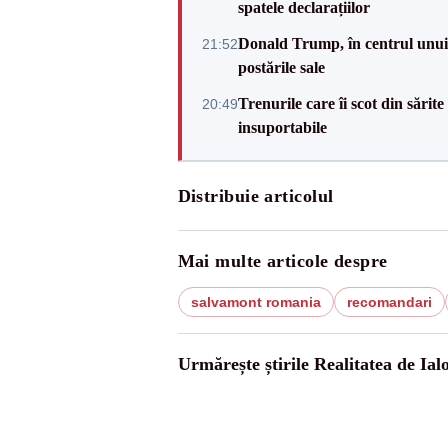
spatele declarațiilor
Donald Trump, în centrul unui n
21:52
postările sale
Trenurile care îi scot din sărit
20:49
insuportabile
Distribuie articolul
Mai multe articole despre
salvamont romania
recomandari
Urmărește știrile Realitatea de Ial