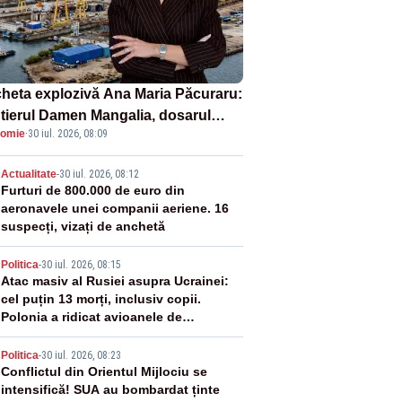
heta explozivă Ana Maria Păcuraru:
tierul Damen Mangalia, dosarul
omie
·
30 iul. 2026, 08:09
e scufundă apărarea României
2
Actualitate
-
30 iul. 2026, 08:12
Furturi de 800.000 de euro din
aeronavele unei companii aeriene. 16
suspecți, vizați de anchetă
3
Politica
-
30 iul. 2026, 08:15
Atac masiv al Rusiei asupra Ucrainei:
cel puțin 13 morți, inclusiv copii.
Polonia a ridicat avioanele de
vânătoare
4
Politica
-
30 iul. 2026, 08:23
Conflictul din Orientul Mijlociu se
intensifică! SUA au bombardat ținte