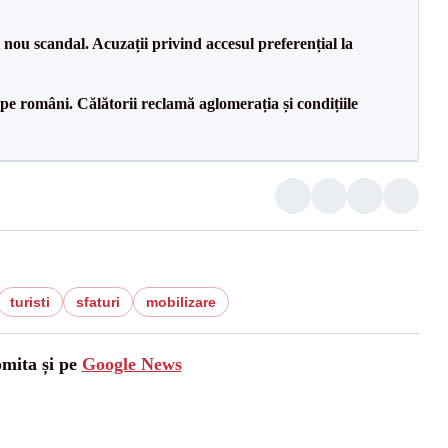
ou scandal. Acuzații privind accesul preferențial la
e pe români. Călătorii reclamă aglomerația și condițiile
turisti
sfaturi
mobilizare
omita și pe
Google News