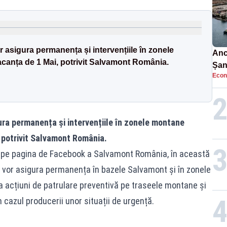
 asigura permanența și intervențiile în zonele
Anc
canța de 1 Mai, potrivit Salvamont România.
Șan
Econ
car
ura permanența și intervențiile în zonele montane
 potrivit Salvamont România.
ate pe pagina de Facebook a Salvamont România, în această
 vor asigura permanența în bazele Salvamont și în zonele
ura acțiuni de patrulare preventivă pe traseele montane și
în cazul producerii unor situații de urgență.