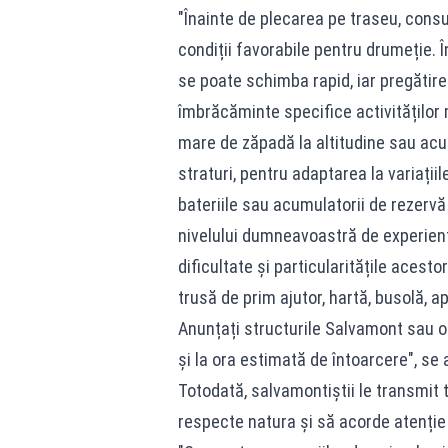
"Înainte de plecarea pe traseu, consu
condiții favorabile pentru drumeție. Î
se poate schimba rapid, iar pregătire
îmbrăcăminte specifice activităților
mare de zăpadă la altitudine sau ac
straturi, pentru adaptarea la variații
bateriile sau acumulatorii de rezervă
nivelului dumneavoastră de experiență
dificultate și particularitățile aces
trusă de prim ajutor, hartă, busolă, a
Anunțați structurile Salvamont sau o 
și la ora estimată de întoarcere", s
Totodată, salvamontiștii le transmit t
respecte natura și să acorde atenție h