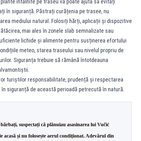
plante întâlnite pe traseu vă poate ajuta să evitați
ați în siguranță. Păstrați curățenia pe trasee, nu
rea mediului natural. Folosiți hărți, aplicații și dispozitive
rătăcirea, mai ales în zonele slab semnalizate sau
ficiente lichide și alimente pentru susținerea efortului
Condițiile meteo, starea traseului sau nivelul propriu de
rilor. Siguranța trebuie să rămână întotdeauna
alvamontiștii.
 turiștilor responsabilitate, prudență și respectarea
 în siguranță de această perioadă petrecută în natură.
bărbați, suspectați că plănuiau asasinarea lui Vučić
e acasă și nu folosește aerul condiționat. Adevărul din