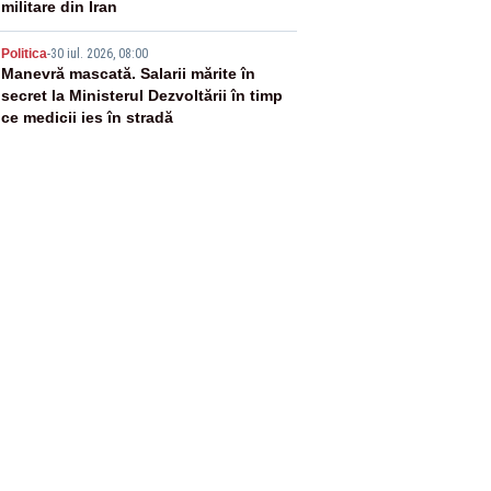
militare din Iran
5
Politica
-
30 iul. 2026, 08:00
Manevră mascată. Salarii mărite în
secret la Ministerul Dezvoltării în timp
ce medicii ies în stradă