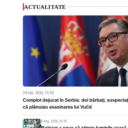
ACTUALITATE
24 feb. 2026, 15:50
Complot dejucat în Serbia: doi bărbați, suspectaț
că plănuiau asasinarea lui Vučić
5 aug. 2026, 22:29
Bolojan a spus că stinge luminile acasă