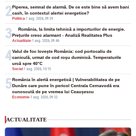
2
Piperea, semnal de alarmă. De ce este bine să avem bani
cash, în contextul alertei energetice?
Politica
-
1 aug. 2026, 09:39
3
România, la limita tehnică a importurilor de energie.
Prețurile cresc alarmant - Analiză Realitatea Plus
Actualitate
-
1 aug. 2026, 09:46
4
Valul de foc lovește România: cod portocaliu de
caniculă, urmat de cod roșu duminică. Temperaturile
urcă spre 40°C
Social
-
1 aug. 2026, 10:15
5
România în alertă energetică | Vulnerabilitatea de pe
Dunăre care pune în pericol Centrala Cernavodă era
cunoscută de pe vremea lui Ceaușescu
Economie
-
1 aug. 2026, 09:32
ACTUALITATE