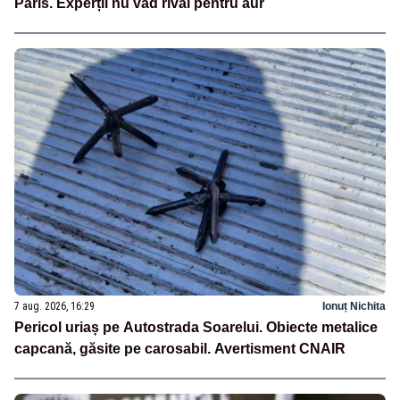
Paris. Experții nu văd rival pentru aur
7 aug. 2026, 16:29
Ionuț Nichita
Pericol uriaș pe Autostrada Soarelui. Obiecte metalice
capcană, găsite pe carosabil. Avertisment CNAIR