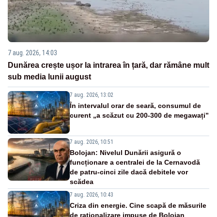
7 aug. 2026, 14:03
Dunărea crește ușor la intrarea în țară, dar rămâne mult
sub media lunii august
7 aug. 2026, 13:02
În intervalul orar de seară, consumul de
curent „a scăzut cu 200-300 de megawați”
7 aug. 2026, 10:51
Bolojan: Nivelul Dunării asigură o
funcționare a centralei de la Cernavodă
de patru-cinci zile dacă debitele vor
scădea
7 aug. 2026, 10:43
Criza din energie. Cine scapă de măsurile
de raționalizare impuse de Bolojan