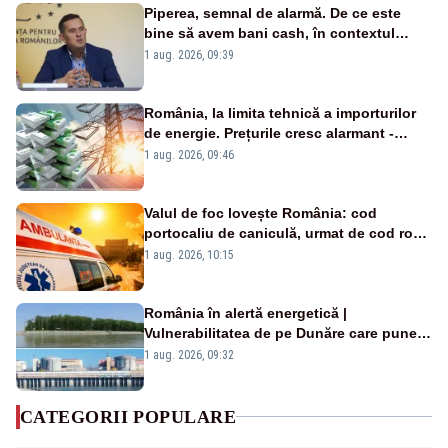
Piperea, semnal de alarmă. De ce este
bine să avem bani cash, în contextul
alertei energetice?
1 aug. 2026, 09:39
România, la limita tehnică a importurilor
de energie. Prețurile cresc alarmant -
Analiză Realitatea Plus
1 aug. 2026, 09:46
Valul de foc lovește România: cod
portocaliu de caniculă, urmat de cod roșu
duminică. Temperaturile urcă spre 40°C
1 aug. 2026, 10:15
România în alertă energetică |
Vulnerabilitatea de pe Dunăre care pune
în pericol Centrala Cernavodă era
1 aug. 2026, 09:32
cunoscută de pe vremea lui Ceaușescu
CATEGORII POPULARE