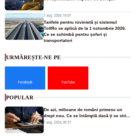
7 aug. 2026, 10:01
Tarifele pentru rovinietă și sistemul
TollRo se aplică de la 1 octombrie 2026.
Ce se schimbă pentru șoferi și
transportatori
URMĂREȘTE-NE PE
Facebook
YouTube
POPULAR
De azi, milioane de români primesc un
drept nou. Ce se întâmplă dacă ți se strică
un produs
1 aug. 2026, 09:37