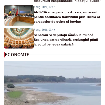
discursuri iresponsabile în spaţiul public”
7 aug. 2026, 10:57
ANSVSA a negociat, la Ankara, un acord
pentru facilitarea tranzitului prin Turcia al
carcaselor de ovine și bovine
7 aug. 2026, 09:49
Senatorii și deputații rămân la muncă.
Sesiunea extraordinară, prelungită până
la votul pe legea salarizării
ECONOMIE