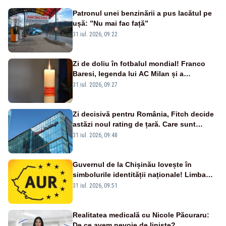
Patronul unei benzinării a pus lacătul pe
ușă: ”Nu mai fac față”
31 iul. 2026, 09:22
Zi de doliu în fotbalul mondial! Franco
Baresi, legenda lui AC Milan și a
naționalei Italiei, a murit
31 iul. 2026, 09:27
Zi decisivă pentru România, Fitch decide
astăzi noul rating de țară. Care sunt
efectele retrogradării la categoria „junk”
31 iul. 2026, 09:48
Guvernul de la Chișinău lovește în
simbolurile identității naționale! Limba
română nu se economisește! Limba
31 iul. 2026, 09:51
română se sărbătorește!
Realitatea medicală cu Nicole Păcuraru:
De ce avem nevoie de liniște?