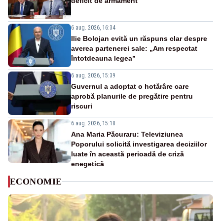
deficit de armament
6 aug. 2026, 16:34
Ilie Bolojan evită un răspuns clar despre
averea partenerei sale: „Am respectat
întotdeauna legea”
6 aug. 2026, 15:39
Guvernul a adoptat o hotărâre care
aprobă planurile de pregătire pentru
riscuri
6 aug. 2026, 15:18
Ana Maria Păcuraru: Televiziunea
Poporului solicită investigarea deciziilor
luate în această perioadă de criză
enegetică
ECONOMIE