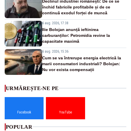
Declinul industriei românești: De ce se
închid fabricile profitabile și de ce
continuă exodul forței de muncă
6 aug. 2026, 17:38
Ilie Bolojan anunță ieftinirea
carburanților: Petromidia revine la
capacitate maximă
6 aug. 2026, 15:36
Cum se va întrerupe energia electrică la
marii consumatori industriali? Bolojan:
Nu vor exista compensații
URMĂREȘTE-NE PE
Facebook
YouTube
POPULAR