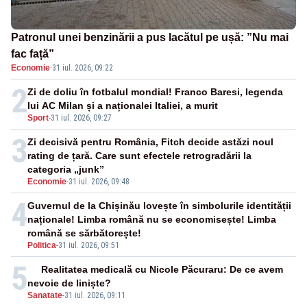
Patronul unei benzinării a pus lacătul pe ușă: ”Nu mai
fac față”
Economie
·
31 iul. 2026, 09:22
2
Zi de doliu în fotbalul mondial! Franco Baresi, legenda
lui AC Milan și a naționalei Italiei, a murit
Sport
-
31 iul. 2026, 09:27
3
Zi decisivă pentru România, Fitch decide astăzi noul
rating de țară. Care sunt efectele retrogradării la
categoria „junk”
Economie
-
31 iul. 2026, 09:48
4
Guvernul de la Chișinău lovește în simbolurile identității
naționale! Limba română nu se economisește! Limba
română se sărbătorește!
Politica
-
31 iul. 2026, 09:51
5
Realitatea medicală cu Nicole Păcuraru: De ce avem
nevoie de liniște?
Sanatate
-
31 iul. 2026, 09:11