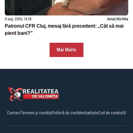
6 aug. 2026, 14:38
Ionuț Nichita
Patronul CFR Cluj, mesaj fără precedent: „Cât să mai
pierd bani?”
Mai Multe
Contact
Termeni și condiții
Politică de confidențialitate
Cod de conduită