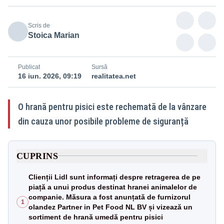
Scris de
Stoica Marian
Publicat
Sursă
16 iun. 2026, 09:19
realitatea.net
O hrană pentru pisici este rechemată de la vânzare
din cauza unor posibile probleme de siguranță
CUPRINS
Clienții Lidl sunt informați despre retragerea de pe
piață a unui produs destinat hranei animalelor de
companie. Măsura a fost anunțată de furnizorul
1
olandez Partner in Pet Food NL BV și vizează un
sortiment de hrană umedă pentru pisici