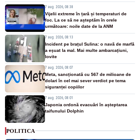
7 aug. 2026, 08:38
Vijelii extreme în țară și temperaturi de
foc. La ce să ne așteptăm în orele
următoare: noile date de la ANM
7 aug. 2026, 08:13
Incident pe brațul Sulina: o navă de marfă
a eșuat la mal. Mai multe ambarcațiuni,
lovite
7 aug. 2026, 08:07
Meta, sancționată cu 567 de milioane de
dolari în cel mai sever verdict pe tema
siguranței copiilor
7 aug. 2026, 08:01
Japonia ordonă evacuări în așteptarea
taifunului Dolphin
POLITICA