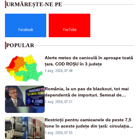
URMĂREȘTE-NE PE
Facebook
YouTube
POPULAR
Alerte meteo de caniculă în aproape toată
țara. COD ROȘU în 3 județe
3 aug. 2026, 07:48
România, la un pas de blackout, tot mai
dependentă de importuri. Semnal de
alarmă tras de un expert în energie
3 aug. 2026, 07:51
Restricții pentru camioanele de peste 7,5
tone în aceste județe din țară: circulația
este interzisă luni, între orele 12:00 și
3 aug. 2026, 07:55
20:00