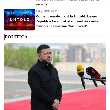
vecini?”
9 aug. 2026, 20:24
Moment emoționant la Untold. Lewis
Capaldi a făcut tot stadionul să cânte
melodia „Someone You Loved”
POLITICA