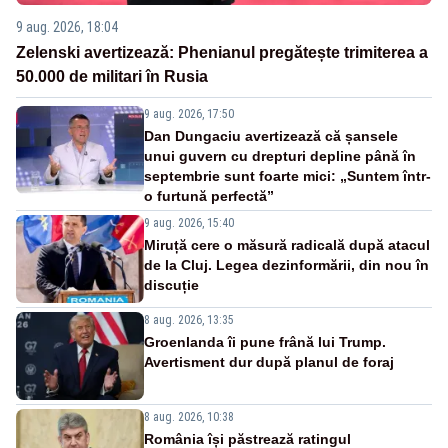
9 aug. 2026, 18:04
Zelenski avertizează: Phenianul pregătește trimiterea a
50.000 de militari în Rusia
9 aug. 2026, 17:50
Dan Dungaciu avertizează că șansele
unui guvern cu drepturi depline până în
septembrie sunt foarte mici: „Suntem într-
o furtună perfectă”
9 aug. 2026, 15:40
Miruță cere o măsură radicală după atacul
de la Cluj. Legea dezinformării, din nou în
discuție
8 aug. 2026, 13:35
Groenlanda îi pune frână lui Trump.
Avertisment dur după planul de foraj
8 aug. 2026, 10:38
România își păstrează ratingul