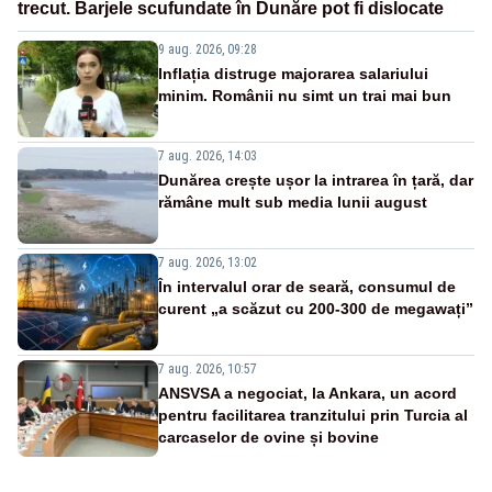
trecut. Barjele scufundate în Dunăre pot fi dislocate
9 aug. 2026, 09:28
Inflația distruge majorarea salariului
minim. Românii nu simt un trai mai bun
7 aug. 2026, 14:03
Dunărea crește ușor la intrarea în țară, dar
rămâne mult sub media lunii august
7 aug. 2026, 13:02
În intervalul orar de seară, consumul de
curent „a scăzut cu 200-300 de megawați”
7 aug. 2026, 10:57
ANSVSA a negociat, la Ankara, un acord
pentru facilitarea tranzitului prin Turcia al
carcaselor de ovine și bovine