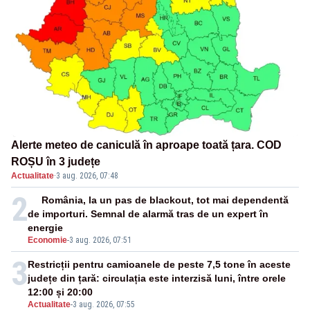
Alerte meteo de caniculă în aproape toată țara. COD
ROȘU în 3 județe
Actualitate
·
3 aug. 2026, 07:48
2
România, la un pas de blackout, tot mai dependentă
de importuri. Semnal de alarmă tras de un expert în
energie
Economie
-
3 aug. 2026, 07:51
3
Restricții pentru camioanele de peste 7,5 tone în aceste
județe din țară: circulația este interzisă luni, între orele
12:00 și 20:00
Actualitate
-
3 aug. 2026, 07:55