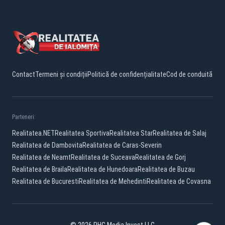
Contact
Termeni și condiții
Politică de confidențialitate
Cod de conduită
Parteneri:
Realitatea.NET
Realitatea Sportiva
Realitatea Star
Realitatea de Salaj
Realitatea de Dambovita
Realitatea de Caras-Severin
Realitatea de Neamt
Realitatea de Suceava
Realitatea de Gorj
Realitatea de Braila
Realitatea de Hunedoara
Realitatea de Buzau
Realitatea de Bucuresti
Realitatea de Mehedinti
Realitatea de Covasna
© 2026 PHG Media Invest LLC