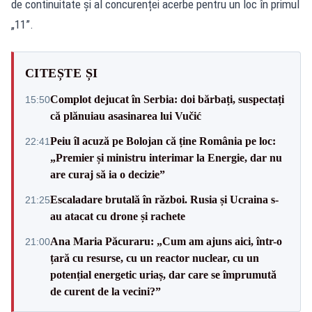
de continuitate și al concurenței acerbe pentru un loc în primul
„11”.
CITEȘTE ȘI
Complot dejucat în Serbia: doi bărbați, suspectați
15:50
că plănuiau asasinarea lui Vučić
Peiu îl acuză pe Bolojan că ține România pe loc:
22:41
„Premier și ministru interimar la Energie, dar nu
are curaj să ia o decizie”
Escaladare brutală în război. Rusia și Ucraina s-
21:25
au atacat cu drone și rachete
Ana Maria Păcuraru: „Cum am ajuns aici, într-o
21:00
țară cu resurse, cu un reactor nuclear, cu un
potențial energetic uriaș, dar care se împrumută
de curent de la vecini?”