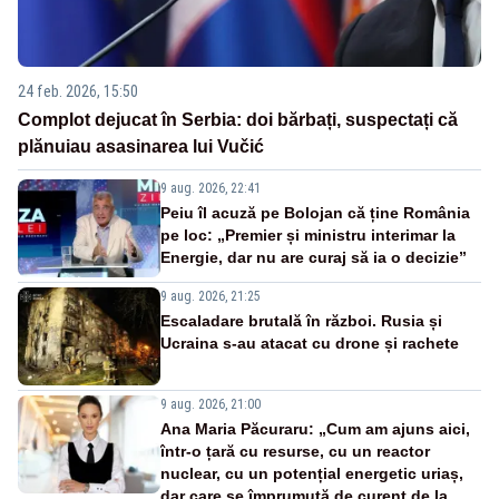
24 feb. 2026, 15:50
Complot dejucat în Serbia: doi bărbați, suspectați că
plănuiau asasinarea lui Vučić
9 aug. 2026, 22:41
Peiu îl acuză pe Bolojan că ține România
pe loc: „Premier și ministru interimar la
Energie, dar nu are curaj să ia o decizie”
9 aug. 2026, 21:25
Escaladare brutală în război. Rusia și
Ucraina s-au atacat cu drone și rachete
9 aug. 2026, 21:00
Ana Maria Păcuraru: „Cum am ajuns aici,
într-o țară cu resurse, cu un reactor
nuclear, cu un potențial energetic uriaș,
dar care se împrumută de curent de la