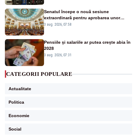
Senatul începe o nouă sesiune
extraordinară pentru aprobarea unor
jaloane din PNRR
3 aug. 2026, 07:58
Pensiile și salariile ar putea crește abia în
2028
3 aug. 2026, 07:31
CATEGORII POPULARE
Actualitate
Politica
Economie
Social