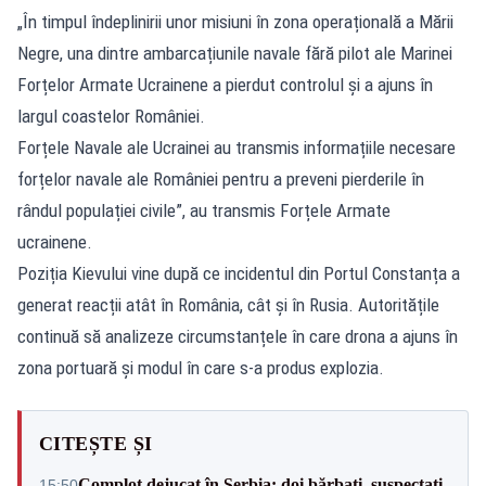
„În timpul îndeplinirii unor misiuni în zona operațională a Mării
Negre, una dintre ambarcațiunile navale fără pilot ale Marinei
Forțelor Armate Ucrainene a pierdut controlul și a ajuns în
largul coastelor României.
Forțele Navale ale Ucrainei au transmis informațiile necesare
forțelor navale ale României pentru a preveni pierderile în
rândul populației civile”, au transmis Forțele Armate
ucrainene.
Poziția Kievului vine după ce incidentul din Portul Constanța a
generat reacții atât în România, cât și în Rusia. Autoritățile
continuă să analizeze circumstanțele în care drona a ajuns în
zona portuară și modul în care s-a produs explozia.
CITEȘTE ȘI
Complot dejucat în Serbia: doi bărbați, suspectați
15:50