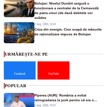
Bolojan: Nivelul Dunării asigură o
funcționare a centralei de la Cernavodă
de patru-cinci zile dacă debitele vor
scădea
7 aug. 2026, 10:43
Criza din energie. Cine scapă de măsurile
de raționalizare impuse de Bolojan
URMĂREȘTE-NE PE
Facebook
YouTube
POPULAR
Piperea (AUR): România a evitat
retrogradarea la junk pentru că era o
catastrofă pentru bănci și fondurile de
2 aug. 2026, 10:01