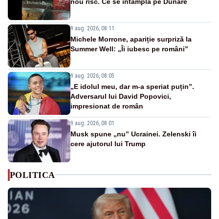
nou risc. Ce se întâmplă pe Dunăre
9 aug. 2026, 08:11
Michele Morrone, apariție surpriză la
Summer Well: „Îi iubesc pe români”
9 aug. 2026, 08:05
„E idolul meu, dar m-a speriat puțin”.
Adversarul lui David Popovici,
impresionat de român
9 aug. 2026, 08:01
Musk spune „nu” Ucrainei. Zelenski îi
cere ajutorul lui Trump
POLITICA