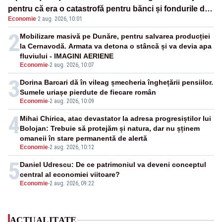
pentru că era o catastrofă pentru bănci și fondurile de
Economie
·
2 aug. 2026, 10:01
pensii
2
Mobilizare masivă pe Dunăre, pentru salvarea producției
la Cernavodă. Armata va detona o stâncă și va devia apa
fluviului - IMAGINI AERIENE
Economie
-
2 aug. 2026, 10:07
3
Dorina Barcari dă în vileag șmecheria înghețării pensiilor.
Sumele uriașe pierdute de fiecare român
Economie
-
2 aug. 2026, 10:09
4
Mihai Chirica, atac devastator la adresa progresiștilor lui
Bolojan: Trebuie să protejăm și natura, dar nu șținem
omaneii în stare permanentă de alertă
Economie
-
2 aug. 2026, 10:12
5
Daniel Udrescu: De ce patrimoniul va deveni conceptul
central al economiei viitoare?
Economie
-
2 aug. 2026, 09:22
ACTUALITATE