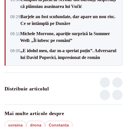
că plănuiau asasinarea lui Vučić
Barjele au fost scufundate, dar apare un nou risc.
08:29
Ce se întâmplă pe Dunăre
Michele Morrone, apariție surpriză la Summer
08:11
Well: „Îi iubesc pe români”
„E idolul meu, dar m-a speriat puțin”. Adversarul
08:05
lui David Popovici, impresionat de român
Distribuie articolul
Mai multe articole despre
ucraina
drona
Constanța