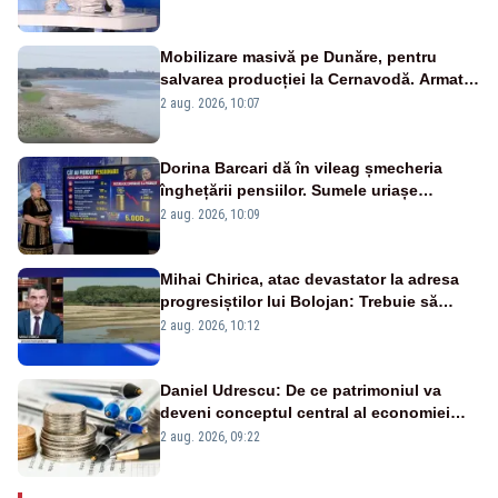
pensii
Mobilizare masivă pe Dunăre, pentru
salvarea producției la Cernavodă. Armata
va detona o stâncă și va devia apa
2 aug. 2026, 10:07
fluviului - IMAGINI AERIENE
Dorina Barcari dă în vileag șmecheria
înghețării pensiilor. Sumele uriașe
pierdute de fiecare român
2 aug. 2026, 10:09
Mihai Chirica, atac devastator la adresa
progresiștilor lui Bolojan: Trebuie să
protejăm și natura, dar nu șținem omaneii
2 aug. 2026, 10:12
în stare permanentă de alertă
Daniel Udrescu: De ce patrimoniul va
deveni conceptul central al economiei
viitoare?
2 aug. 2026, 09:22