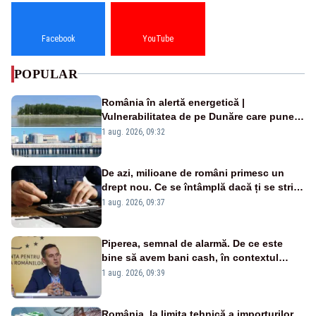
Facebook
YouTube
POPULAR
România în alertă energetică |
Vulnerabilitatea de pe Dunăre care pune
în pericol Centrala Cernavodă era
1 aug. 2026, 09:32
cunoscută de pe vremea lui Ceaușescu
De azi, milioane de români primesc un
drept nou. Ce se întâmplă dacă ți se strică
un produs
1 aug. 2026, 09:37
Piperea, semnal de alarmă. De ce este
bine să avem bani cash, în contextul
alertei energetice?
1 aug. 2026, 09:39
România, la limita tehnică a importurilor