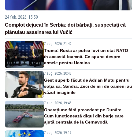
24 feb. 2026, 15:50
Complot dejucat în Serbia: doi bărbați, suspectați că
plănuiau asasinarea lui Vučić
7 aug. 2026, 21:42
Trump: Rusia ar putea lovi un stat NATO
în această toamnă. Ce spune despre
armele pentru Ucraina
7 aug. 2026, 20:43
Gest superb făcut de Adrian Mutu pentru
soția sa, Sandra. Zeci de mii de oameni au
văzut imaginile
7 aug. 2026, 19:45
Operațiune fără precedent pe Dunăre.
Cum funcționează digul din barje care
ajută centrala de la Cernavodă
7 aug. 2026, 19:17