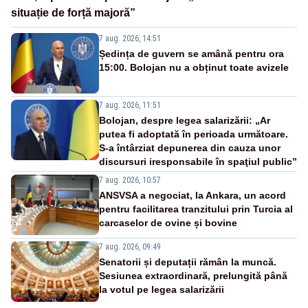
situație de forță majoră”
7 aug. 2026, 14:51
Ședința de guvern se amână pentru ora
15:00. Bolojan nu a obținut toate avizele
7 aug. 2026, 11:51
Bolojan, despre legea salarizării: „Ar
putea fi adoptată în perioada următoare.
S-a întârziat depunerea din cauza unor
discursuri iresponsabile în spaţiul public”
7 aug. 2026, 10:57
ANSVSA a negociat, la Ankara, un acord
pentru facilitarea tranzitului prin Turcia al
carcaselor de ovine și bovine
7 aug. 2026, 09:49
Senatorii și deputații rămân la muncă.
Sesiunea extraordinară, prelungită până
la votul pe legea salarizării