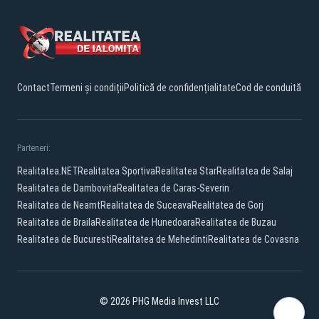
Contact
Termeni și condiții
Politică de confidențialitate
Cod de conduită
Parteneri:
Realitatea.NET
Realitatea Sportiva
Realitatea Star
Realitatea de Salaj
Realitatea de Dambovita
Realitatea de Caras-Severin
Realitatea de Neamt
Realitatea de Suceava
Realitatea de Gorj
Realitatea de Braila
Realitatea de Hunedoara
Realitatea de Buzau
Realitatea de Bucuresti
Realitatea de Mehedinti
Realitatea de Covasna
© 2026 PHG Media Invest LLC
Facebook
YouTube