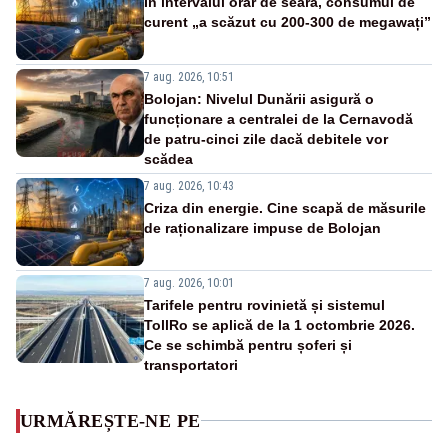
În intervalul orar de seară, consumul de
curent „a scăzut cu 200-300 de megawați”
7 aug. 2026, 10:51
Bolojan: Nivelul Dunării asigură o
funcționare a centralei de la Cernavodă
de patru-cinci zile dacă debitele vor
scădea
7 aug. 2026, 10:43
Criza din energie. Cine scapă de măsurile
de raționalizare impuse de Bolojan
7 aug. 2026, 10:01
Tarifele pentru rovinietă și sistemul
TollRo se aplică de la 1 octombrie 2026.
Ce se schimbă pentru șoferi și
transportatori
URMĂREȘTE-NE PE