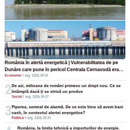
România în alertă energetică | Vulnerabilitatea de pe
Dunăre care pune în pericol Centrala Cernavodă era
Economie
·
1 aug. 2026, 09:32
cunoscută de pe vremea lui Ceaușescu
2
De azi, milioane de români primesc un drept nou. Ce se
întâmplă dacă ți se strică un produs
Social
-
1 aug. 2026, 09:37
3
Piperea, semnal de alarmă. De ce este bine să avem bani
cash, în contextul alertei energetice?
Politica
-
1 aug. 2026, 09:39
România, la limita tehnică a importurilor de energie.