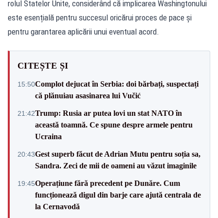
rolul Statelor Unite, considerând că implicarea Washingtonului
este esențială pentru succesul oricărui proces de pace și
pentru garantarea aplicării unui eventual acord.
CITEȘTE ȘI
Complot dejucat în Serbia: doi bărbați, suspectați
15:50
că plănuiau asasinarea lui Vučić
Trump: Rusia ar putea lovi un stat NATO în
21:42
această toamnă. Ce spune despre armele pentru
Ucraina
Gest superb făcut de Adrian Mutu pentru soția sa,
20:43
Sandra. Zeci de mii de oameni au văzut imaginile
Operațiune fără precedent pe Dunăre. Cum
19:45
funcționează digul din barje care ajută centrala de
la Cernavodă