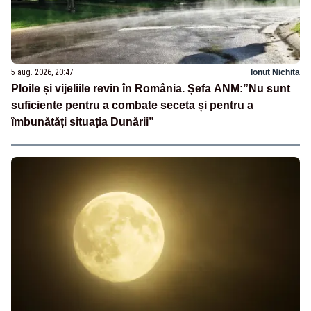
5 aug. 2026, 20:47
Ionuț Nichita
Ploile și vijeliile revin în România. Șefa ANM:”Nu sunt
suficiente pentru a combate seceta și pentru a
îmbunătăți situația Dunării”