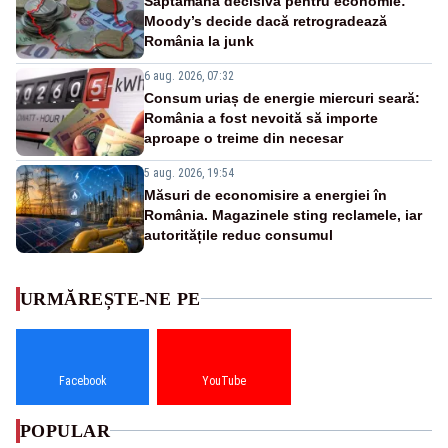
Săptămână decisivă pentru economie:
Moody’s decide dacă retrogradează
România la junk
6 aug. 2026, 07:32
Consum uriaș de energie miercuri seară:
România a fost nevoită să importe
aproape o treime din necesar
5 aug. 2026, 19:54
Măsuri de economisire a energiei în
România. Magazinele sting reclamele, iar
autoritățile reduc consumul
URMĂREȘTE-NE PE
Facebook
YouTube
POPULAR