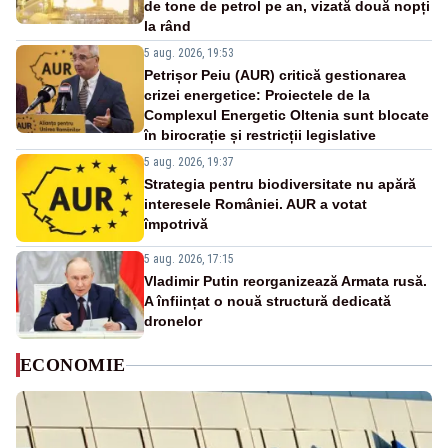
de tone de petrol pe an, vizată două nopți
la rând
5 aug. 2026, 19:53
Petrișor Peiu (AUR) critică gestionarea
crizei energetice: Proiectele de la
Complexul Energetic Oltenia sunt blocate
în birocrație și restricții legislative
5 aug. 2026, 19:37
Strategia pentru biodiversitate nu apără
interesele României. AUR a votat
împotrivă
5 aug. 2026, 17:15
Vladimir Putin reorganizează Armata rusă.
A înființat o nouă structură dedicată
dronelor
ECONOMIE