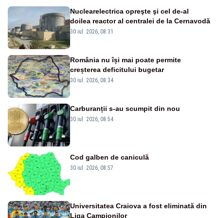
Nuclearelectrica opreşte şi cel de-al
doilea reactor al centralei de la Cernavodă
30 iul. 2026, 08:31
România nu își mai poate permite
creșterea deficitului bugetar
30 iul. 2026, 08:34
Carburanții s-au scumpit din nou
30 iul. 2026, 08:54
Cod galben de caniculă
30 iul. 2026, 08:57
Universitatea Craiova a fost eliminată din
Liga Campionilor