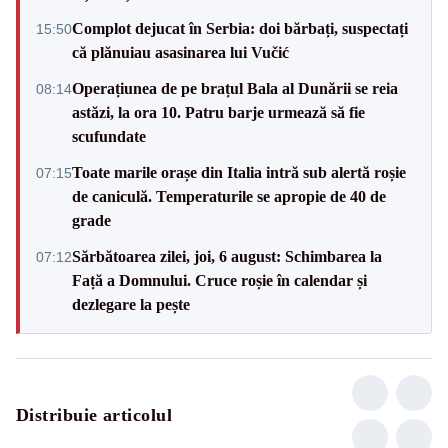
Complot dejucat în Serbia: doi bărbați, suspectați
15:50
că plănuiau asasinarea lui Vučić
Operațiunea de pe brațul Bala al Dunării se reia
08:14
astăzi, la ora 10. Patru barje urmează să fie
scufundate
Toate marile orașe din Italia intră sub alertă roșie
07:15
de caniculă. Temperaturile se apropie de 40 de
grade
Sărbătoarea zilei, joi, 6 august: Schimbarea la
07:12
Față a Domnului. Cruce roșie în calendar și
dezlegare la pește
Distribuie articolul