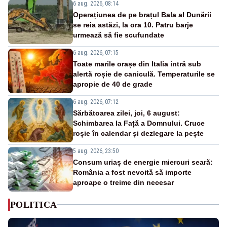
6 aug. 2026, 08:14
Operațiunea de pe brațul Bala al Dunării
se reia astăzi, la ora 10. Patru barje
urmează să fie scufundate
6 aug. 2026, 07:15
Toate marile orașe din Italia intră sub
alertă roșie de caniculă. Temperaturile se
apropie de 40 de grade
6 aug. 2026, 07:12
Sărbătoarea zilei, joi, 6 august:
Schimbarea la Față a Domnului. Cruce
roșie în calendar și dezlegare la pește
5 aug. 2026, 23:50
Consum uriaș de energie miercuri seară:
România a fost nevoită să importe
aproape o treime din necesar
POLITICA