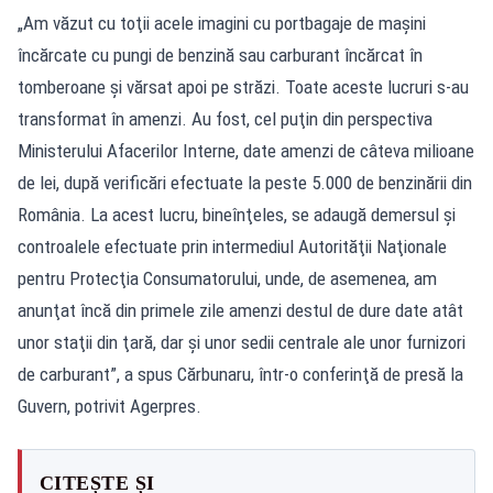
„Am văzut cu toţii acele imagini cu portbagaje de maşini
încărcate cu pungi de benzină sau carburant încărcat în
tomberoane şi vărsat apoi pe străzi. Toate aceste lucruri s-au
transformat în amenzi. Au fost, cel puţin din perspectiva
Ministerului Afacerilor Interne, date amenzi de câteva milioane
de lei, după verificări efectuate la peste 5.000 de benzinării din
România. La acest lucru, bineînţeles, se adaugă demersul şi
controalele efectuate prin intermediul Autorităţii Naţionale
pentru Protecţia Consumatorului, unde, de asemenea, am
anunţat încă din primele zile amenzi destul de dure date atât
unor staţii din ţară, dar şi unor sedii centrale ale unor furnizori
de carburant”, a spus Cărbunaru, într-o conferinţă de presă la
Guvern, potrivit Agerpres.
CITEȘTE ȘI