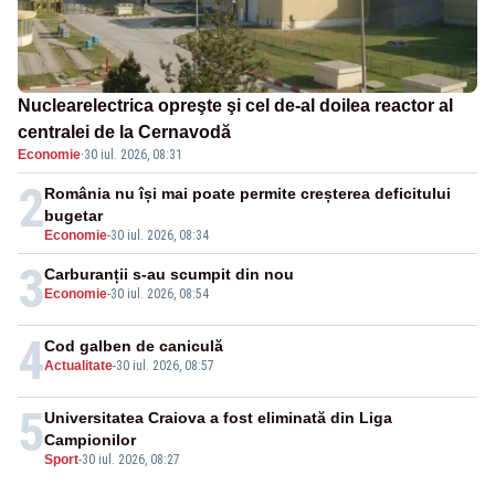
Nuclearelectrica opreşte şi cel de-al doilea reactor al
centralei de la Cernavodă
Economie
·
30 iul. 2026, 08:31
2
România nu își mai poate permite creșterea deficitului
bugetar
Economie
-
30 iul. 2026, 08:34
3
Carburanții s-au scumpit din nou
Economie
-
30 iul. 2026, 08:54
4
Cod galben de caniculă
Actualitate
-
30 iul. 2026, 08:57
5
Universitatea Craiova a fost eliminată din Liga
Campionilor
Sport
-
30 iul. 2026, 08:27