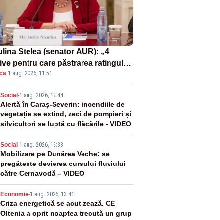
ulina Stelea (senator AUR): „4
ive pentru care păstrarea ratingului
ica
·
1 aug. 2026, 11:51
ară nu este o reușită pentru
ernul Bolojan”
2
Social
-
1 aug. 2026, 12:44
Alertă în Caraș-Severin: incendiile de
vegetație se extind, zeci de pompieri și
silvicultori se luptă cu flăcările - VIDEO
3
Social
-
1 aug. 2026, 13:38
Mobilizare pe Dunărea Veche: se
pregătește devierea cursului fluviului
către Cernavodă – VIDEO
4
Economie
-
1 aug. 2026, 13:41
Criza energetică se acutizează. CE
Oltenia a oprit noaptea trecută un grup