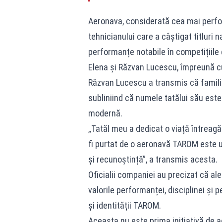
Aeronava, considerată cea mai perfo
tehnicianului care a câștigat titluri n
performanțe notabile în competițiil
Elena și Răzvan Lucescu, împreună cu
Răzvan Lucescu a transmis că famili
subliniind că numele tatălui său est
modernă.
„Tatăl meu a dedicat o viață întreagă
fi purtat de o aeronavă TAROM este u
și recunoștință”, a transmis acesta.
Oficialii companiei au precizat că a
valorile performanței, disciplinei și 
și identității TAROM.
Aceasta nu este prima inițiativă de a