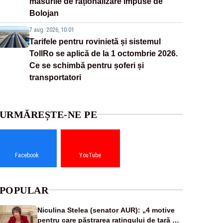
măsurile de raționalizare impuse de
Bolojan
7 aug. 2026, 10:01
Tarifele pentru rovinietă și sistemul
TollRo se aplică de la 1 octombrie 2026.
Ce se schimbă pentru șoferi și
transportatori
URMĂREȘTE-NE PE
Facebook
YouTube
POPULAR
Niculina Stelea (senator AUR): „4 motive
pentru care păstrarea ratingului de țară nu