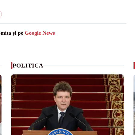
omita și pe
Google News
POLITICA