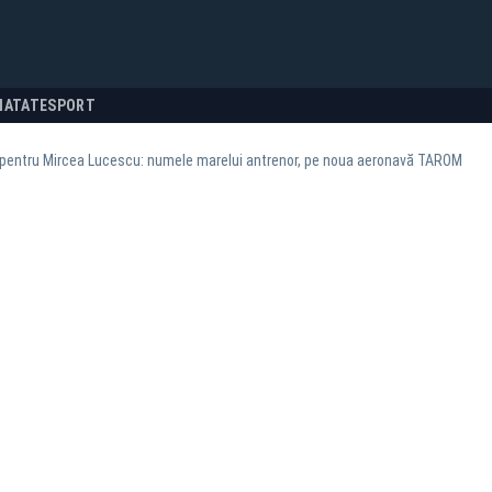
NATATE
SPORT
pentru Mircea Lucescu: numele marelui antrenor, pe noua aeronavă TAROM