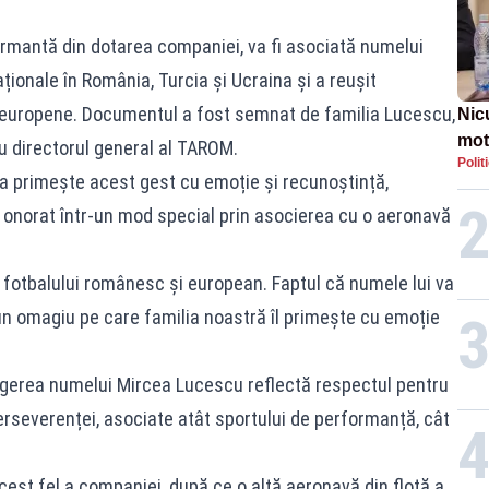
rmantă din dotarea companiei, va fi asociată numelui
aționale în România, Turcia și Ucraina și a reușit
e europene. Documentul a fost semnat de familia Lucescu,
Nic
mot
 directorul general al TAROM.
Polit
de ț
a primește acest gest cu emoție și recunoștință,
Guv
e onorat într-un mod special prin asocierea cu o aeronavă
 fotbalului românesc și european. Faptul că numele lui va
n omagiu pe care familia noastră îl primește cu emoție
legerea numelui Mircea Lucescu reflectă respectul pentru
perseverenței, asociate atât sportului de performanță, cât
cest fel a companiei, după ce o altă aeronavă din flotă a