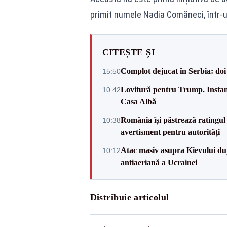
primit numele Nadia Comăneci, într-u
CITEȘTE ȘI
Complot dejucat în Serbia: doi 
15:50
Lovitură pentru Trump. Instanța
10:42
Casa Albă
România își păstrează ratingul 
10:38
avertisment pentru autorități
Atac masiv asupra Kievului du
10:12
antiaeriană a Ucrainei
Distribuie articolul