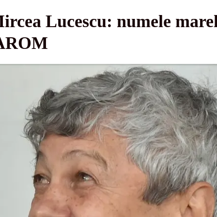
rcea Lucescu: numele marelu
 TAROM