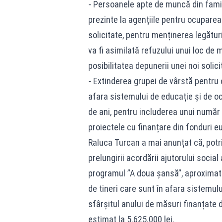
- Persoanele apte de muncă din familii
prezinte la agențiile pentru ocuparea 
solicitate, pentru menținerea legătur
va fi asimilată refuzului unui loc de 
posibilitatea depunerii unei noi solici
- Extinderea grupei de vârstă pentru 
afara sistemului de educație și de ocu
de ani, pentru includerea unui număr
proiectele cu finanțare din fonduri 
Raluca Turcan a mai anunțat că, potri
prelungirii acordării ajutorului socia
programul ”A doua şansă”, aproximati
de tineri care sunt în afara sistemul
sfârșitul anului de măsuri finanțate d
estimat la 5.625.000 lei.