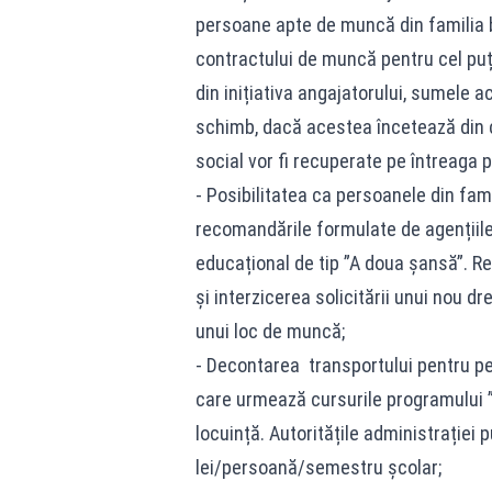
persoane apte de muncă din familia be
contractului de muncă pentru cel puț
din inițiativa angajatorului, sumele ac
schimb, dacă acestea încetează din c
social vor fi recuperate pe întreaga 
- Posibilitatea ca persoanele din famil
recomandările formulate de agențiil
educațional de tip ”A doua șansă”. Re
și interzicerea solicitării unui nou dr
unui loc de muncă;
- Decontarea transportului pentru p
care urmează cursurile programului ”
locuință. Autoritățile administrației 
lei/persoană/semestru școlar;