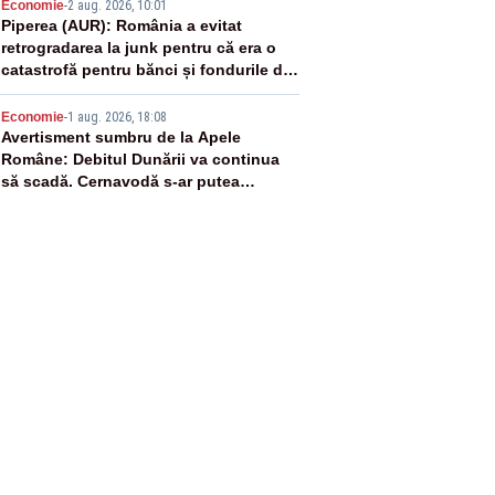
4
Economie
-
2 aug. 2026, 10:01
Piperea (AUR): România a evitat
retrogradarea la junk pentru că era o
catastrofă pentru bănci și fondurile de
pensii
5
Economie
-
1 aug. 2026, 18:08
Avertisment sumbru de la Apele
Române: Debitul Dunării va continua
să scadă. Cernavodă s-ar putea
închide în 4 zile