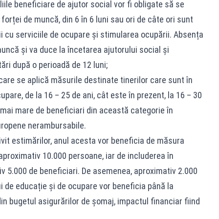
le beneficiare de ajutor social vor fi obligate să se
forței de muncă, din 6 în 6 luni sau ori de câte ori sunt
ii cu serviciile de ocupare și stimularea ocupării. Absența
muncă și va duce la încetarea ajutorului social și
tări după o perioadă de 12 luni;
care se aplică măsurile destinate tinerilor care sunt în
pare, de la 16 – 25 de ani, cât este în prezent, la 16 – 30
 mai mare de beneficiari din această categorie în
europene nerambursabile.
vit estimărilor, anul acesta vor beneficia de măsura
l aproximativ 10.000 persoane, iar de includerea în
v 5.000 de beneficiari. De asemenea, aproximativ 2.000
ui de educație și de ocupare vor beneficia până la
in bugetul asigurărilor de șomaj, impactul financiar fiind