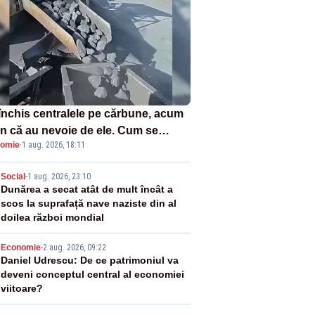
închis centralele pe cărbune, acum
n că au nevoie de ele. Cum se
omie
·
1 aug. 2026, 18:11
ează vina în plină criză energetică
2
Social
-
1 aug. 2026, 23:10
Dunărea a secat atât de mult încât a
scos la suprafață nave naziste din al
doilea război mondial
3
Economie
-
2 aug. 2026, 09:22
Daniel Udrescu: De ce patrimoniul va
deveni conceptul central al economiei
viitoare?