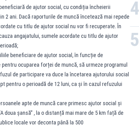
neficiară de ajutor social, cu condiția încheierii
in 2 ani. Dacă raporturile de muncă încetează mai repede
ordate cu titlu de ajutor social nu vor fi recuperate. În
auza angajatului, sumele acordate cu titlu de ajutor
perioadă;
iile beneficiare de ajutor social, în funcție de
e pentru ocuparea forței de muncă, să urmeze programul
fuzul de participare va duce la încetarea ajutorului social
ept pentru o perioadă de 12 luni, ca și în cazul refuzului
ersoanele apte de muncă care primesc ajutor social și
A doua șansă” , la o distanță mai mare de 5 km față de
publice locale vor deconta până la 500