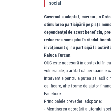
social
Guvernul a adoptat, miercuri, o Ordo
stimularea participării pe piaţa munc
dependenţei de acest beneficiu, pre
reducerea şomajului în rândul tineri
învăţământ şi nu participă la activit
Raluca Turcan.
OUG este necesară în contextul în car
vulnerabile, a arătat că persoanele ca
intervenție pentru a putea să iasă di
calificare, alte forme de ajutor finan
Facebook.
Principalele prevederi adoptate:
- Menținerea acordării ajutorului soci