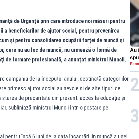
nanţă de Urgenţă prin care introduce noi măsuri pentru
ii a beneficiarilor de ajutor social, pentru prevenirea
cum şi pentru consolidarea ocupării forţei de muncă şi
lor, care nu au loc de muncă, nu urmează o formă de
Au 
spu
ăţi de formare profesională, a anunțat ministrul Muncii,
Econ
pas
e campania de la începutul anului, destinată categoriilor
re primesc ajutor social au nevoie și de alte tipuri de
n starea de precaritate din prezent: acces la educație și
ciar, subliniază ministrul Muncii într-o postare pe
al pentru încă 6 luni de la data încadrării în muncă a unei