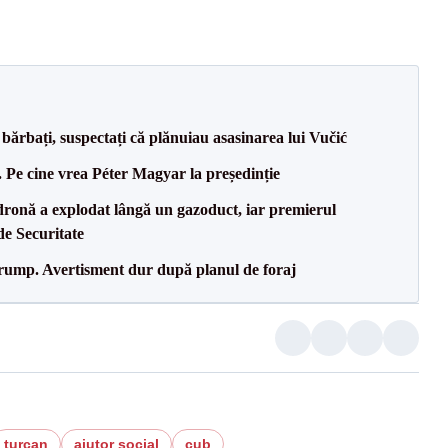
bărbați, suspectați că plănuiau asasinarea lui Vučić
Pe cine vrea Péter Magyar la președinție
dronă a explodat lângă un gazoduct, iar premierul
de Securitate
Trump. Avertisment dur după planul de foraj
turcan
ajutor social
cub