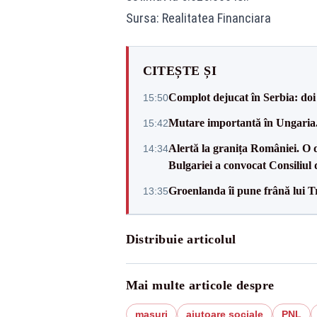
Sursa: Realitatea Financiara
CITEȘTE ȘI
Complot dejucat în Serbia: doi 
15:50
Mutare importantă în Ungaria. 
15:42
Alertă la granița României. O 
14:34
Bulgariei a convocat Consiliul 
Groenlanda îi pune frână lui 
13:35
Distribuie articolul
Mai multe articole despre
masuri
ajutoare sociale
PNL