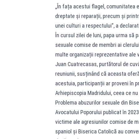
„În fața acestui flagel, comunitatea 
dreptate și reparații, precum și pri
unei culturi a respectului”, a declarat
În cursul zilei de luni, papa urma să p
sexuale comise de membri ai clerului
multe organizații reprezentative ale 
Juan Cuatrecasas, purtătorul de cuvân
reuniunii, susținând că aceasta oferă
acestuia, participanții ar proveni în 
Arhiepiscopia Madridului, ceea ce nu 
Problema abuzurilor sexuale din Biser
Avocatului Poporului publicat în 2023
victime ale agresiunilor comise de me
spaniol și Biserica Catolică au conv