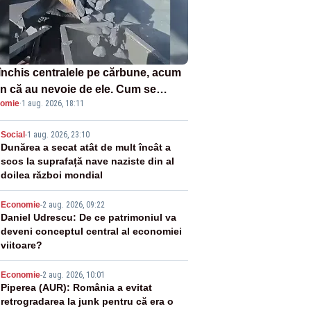
închis centralele pe cărbune, acum
n că au nevoie de ele. Cum se
omie
·
1 aug. 2026, 18:11
ează vina în plină criză energetică
2
Social
-
1 aug. 2026, 23:10
Dunărea a secat atât de mult încât a
scos la suprafață nave naziste din al
doilea război mondial
3
Economie
-
2 aug. 2026, 09:22
Daniel Udrescu: De ce patrimoniul va
deveni conceptul central al economiei
viitoare?
4
Economie
-
2 aug. 2026, 10:01
Piperea (AUR): România a evitat
retrogradarea la junk pentru că era o