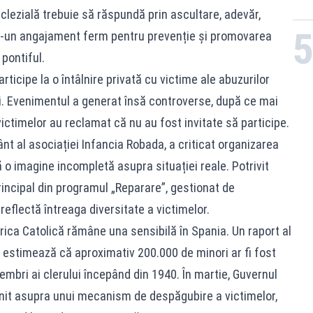
eclezială trebuie să răspundă prin ascultare, adevăr,
ntr-un angajament ferm pentru prevenție și promovarea
 pontiful.
articipe la o întâlnire privată cu victime ale abuzurilor
. Evenimentul a generat însă controverse, după ce mai
victimelor au reclamat că nu au fost invitate să participe.
t al asociației Infancia Robada, a criticat organizarea
 o imagine incompletă asupra situației reale. Potrivit
principal din programul „Reparare”, gestionat de
reflectă întreaga diversitate a victimelor.
ica Catolică rămâne una sensibilă în Spania. Un raport al
 estimează că aproximativ 200.000 de minori ar fi fost
mbri ai clerului începând din 1940. În martie, Guvernul
enit asupra unui mecanism de despăgubire a victimelor,