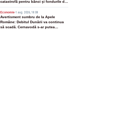
catastrofă pentru bănci și fondurile de
pensii
5
Economie
-
1 aug. 2026, 18:08
Avertisment sumbru de la Apele
Române: Debitul Dunării va continua
să scadă. Cernavodă s-ar putea
închide în 4 zile