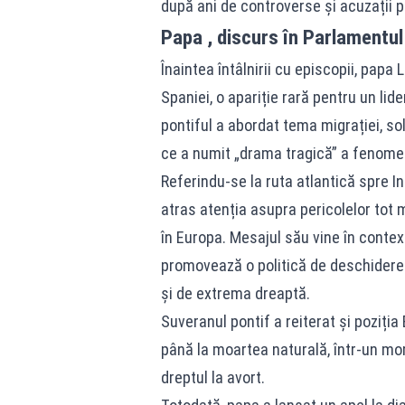
după ani de controverse și acuzații p
Papa , discurs în Parlamentul
Înaintea întâlnirii cu episcopii, papa
Spaniei, o apariție rară pentru un lider
pontiful a abordat tema migrației, sol
ce a numit „drama tragică” a fenomen
Referindu-se la ruta atlantică spre In
atras atenția asupra pericolelor tot 
în Europa. Mesajul său vine în conte
promovează o politică de deschidere 
și de extrema dreaptă.
Suveranul pontif a reiterat și poziția
până la moartea naturală, într-un m
dreptul la avort.