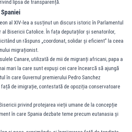
rivind lipsa de transparență.
 Spaniei
 Leon al XIV-lea a susținut un discurs istoric în Parlamentul
 al Bisericii Catolice. În fața deputaților și senatorilor,
icitând un răspuns „coordonat, solidar și eficient” la ceea
ului migraționist.
sulele Canare, utilizată de mii de migranți africani, papa a
mai mari la care sunt expuși cei care încearcă să ajungă
xtul în care Guvernul premierului Pedro Sanchez
față de imigrație, contestată de opoziția conservatoare
 Bisericii privind protejarea vieții umane de la concepție
oment în care Spania dezbate teme precum eutanasia și