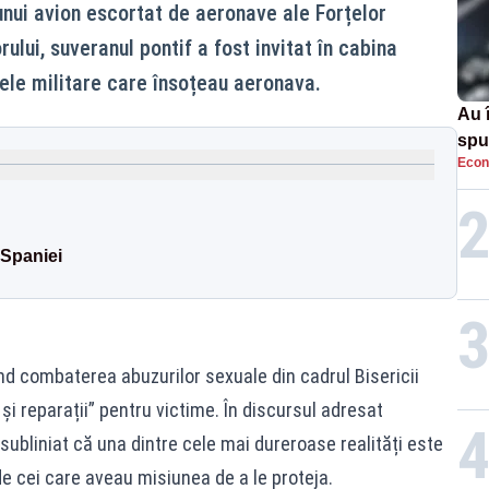
unui avion escortat de aeronave ale Forțelor
ului, suveranul pontif a fost invitat în cabina
ajele militare care însoțeau aeronava.
Au 
spu
Econ
pas
 Spaniei
d combaterea abuzurilor sexuale din cadrul Bisericii
 și reparații” pentru victime. În discursul adresat
subliniat că una dintre cele mai dureroase realități este
e cei care aveau misiunea de a le proteja.