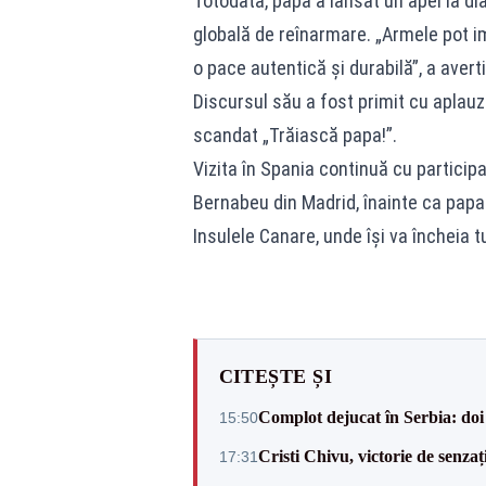
Totodată, papa a lansat un apel la di
globală de reînarmare. „Armele pot i
o pace autentică și durabilă”, a averti
Discursul său a fost primit cu aplauze
scandat „Trăiască papa!”.
Vizita în Spania continuă cu particip
Bernabeu din Madrid, înainte ca papa 
Insulele Canare, unde își va încheia t
CITEȘTE ȘI
Complot dejucat în Serbia: doi 
15:50
Cristi Chivu, victorie de senzaț
17:31