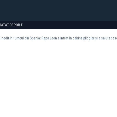
NATATE
SPORT
nedit în turneul din Spania: Papa Leon a intrat în cabina piloților și a salutat e