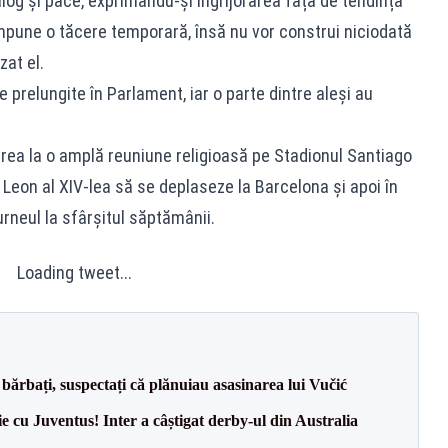
alog și pace, exprimându-și îngrijorarea față de tendința
mpune o tăcere temporară, însă nu vor construi niciodată
zat el.
 prelungite în Parlament, iar o parte dintre aleși au
area la o amplă reuniune religioasă pe Stadionul Santiago
Leon al XIV-lea să se deplaseze la Barcelona și apoi în
urneul la sfârșitul săptămânii.
Loading tweet...
bărbați, suspectați că plănuiau asasinarea lui Vučić
ie cu Juventus! Inter a câștigat derby-ul din Australia