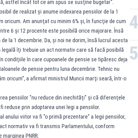
ră, astfel încât tot ce am spus se susţine bugetar".
sibil de realizat şi anume indexarea pensiilor de la 1
ăm oricum. Am anunţat cu minim 6% şi, în funcţie de cum
 între 6 şi 12 procente este posibilă orice majorare. Însă
 de la 1 decembrie. Da, şi noi ne dorim, însă lucrul acesta
 legală îţi trebuie un act normativ care să facă posibilă
n condiţiile în care cupoanele de pensie se tipăresc deja
m taloanele de pensie pentru luna decembrie. Tehnic nu
xăm oricum”, a afirmat ministrul Muncii marţi seară, într-o
a pensiilor "nu reduce din inechităţi" şi că diferenţele
fi reduse prin adoptarea unei legi a pensiilor.
l anului viitor va fi "o primă prezentare" a legii pensiilor,
de act normativ va fi transmis Parlamentului, conform
pe marginea PNRR.