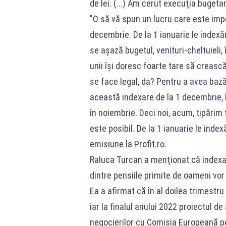
de lei. (...) Am cerut execuţia bugeta
"O să vă spun un lucru care este impo
decembrie. De la 1 ianuarie le index
se aşază bugetul, venituri-cheltuieli,
unii îşi doresc foarte tare să crească
se face legal, da? Pentru a avea bază
această indexare de la 1 decembrie, î
în noiembrie. Deci noi, acum, tipări
este posibil. De la 1 ianuarie le inde
emisiune la Profit.ro.
Raluca Turcan a menţionat că indexare
dintre pensiile primite de oameni vor 
Ea a afirmat că în al doilea trimestru a
iar la finalul anului 2022 proiectul 
negocierilor cu Comisia Europeană 