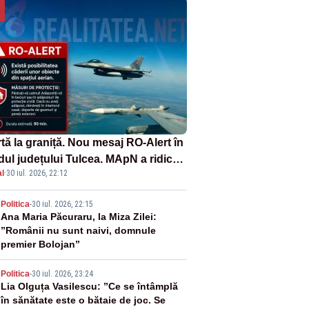
tă la graniță. Nou mesaj RO-Alert în
dul județului Tulcea. MApN a ridicat
l
·
30 iul. 2026, 22:12
la sol două avioane F-16
2
Politica
-
30 iul. 2026, 22:15
Ana Maria Păcuraru, la Miza Zilei:
”Românii nu sunt naivi, domnule
premier Bolojan”
3
Politica
-
30 iul. 2026, 23:24
Lia Olguța Vasilescu: ”Ce se întâmplă
în sănătate este o bătaie de joc. Se