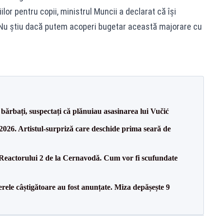
lor pentru copii, ministrul Muncii a declarat că îşi
 "Nu ştiu dacă putem acoperi bugetar această majorare cu
bărbați, suspectați că plănuiau asasinarea lui Vučić
26. Artistul-surpriză care deschide prima seară de
 Reactorului 2 de la Cernavodă. Cum vor fi scufundate
rele câștigătoare au fost anunțate. Miza depășește 9