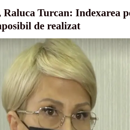
 Raluca Turcan: Indexarea pen
posibil de realizat