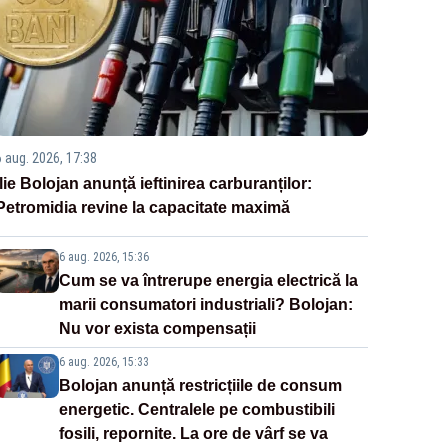
6 aug. 2026, 17:38
Ilie Bolojan anunță ieftinirea carburanților:
Petromidia revine la capacitate maximă
6 aug. 2026, 15:36
Cum se va întrerupe energia electrică la
marii consumatori industriali? Bolojan:
Nu vor exista compensații
6 aug. 2026, 15:33
Bolojan anunță restricțiile de consum
energetic. Centralele pe combustibili
fosili, repornite. La ore de vârf se va