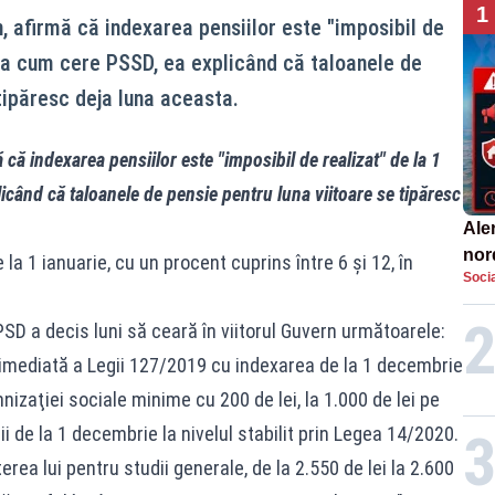
1
, afirmă că indexarea pensiilor este "imposibil de
șa cum cere PSSD, ea explicând că taloanele de
tipăresc deja luna aceasta.
că indexarea pensiilor este "imposibil de realizat" de la 1
când că taloanele de pensie pentru luna viitoare se tipăresc
Aler
nor
 la 1 ianuarie, cu un procent cuprins între 6 şi 12, în
Socia
de 
 PSD a decis luni să ceară în viitorul Guvern următoarele:
a imediată a Legii 127/2019 cu indexarea de la 1 decembrie
izaţiei sociale minime cu 200 de lei, la 1.000 de lei pe
ii de la 1 decembrie la nivelul stabilit prin Legea 14/2020.
erea lui pentru studii generale, de la 2.550 de lei la 2.600