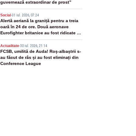
guvernează extraordinar de prost”
4
Social
-
31 iul. 2026, 07:24
Alertă aeriană la graniță pentru a treia
oară în 24 de ore. Două aeronave
Eurofighter britanice au fost ridicate de
la sol
5
Actualitate
-
30 iul. 2026, 21:14
FCSB, umilită de Auda! Roș-albaștrii s-
au făcut de râs și au fost eliminați din
Conference League