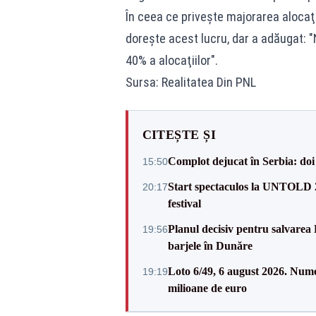
În ceea ce priveşte majorarea alocaţii
doreşte acest lucru, dar a adăugat:
40% a alocaţiilor".
Sursa: Realitatea Din PNL
CITEȘTE ȘI
Complot dejucat în Serbia: doi 
15:50
Start spectaculos la UNTOLD 20
20:17
festival
Planul decisiv pentru salvarea
19:56
barjele în Dunăre
Loto 6/49, 6 august 2026. Nume
19:19
milioane de euro