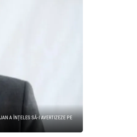
JAN A ÎNȚELES SĂ-I AVERTIZEZE PE