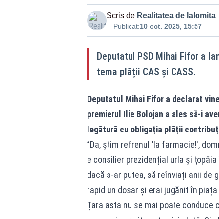
Scris de
Realitatea de Ialomita
Publicat:
10 oct. 2025, 15:57
Deputatul PSD Mihai Fifor a lan
tema plății CAS și CASS.
Deputatul Mihai Fifor a declarat vin
premierul Ilie Bolojan a ales să-i ave
legătură cu obligația plății contribu
”Da, știm refrenul 'la farmacie!', do
e consilier prezidențial urla și țopăia î
dacă s-ar putea, să reînviați anii de gl
rapid un dosar și erai jugănit în piaț
Țara asta nu se mai poate conduce c