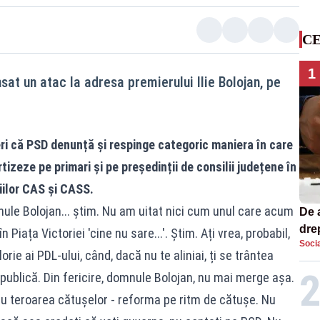
CE
1
sat un atac la adresa premierului Ilie Bolojan, pe
eri că PSD denunță și respinge categoric maniera în care
rtizeze pe primari și pe președinții de consilii județene în
țiilor CAS și CASS.
mnule Bolojan... știm. Nu am uitat nici cum unul care acum
De 
dre
n Piața Victoriei 'cine nu sare...'. Știm. Ați vrea, probabil,
Socia
str
orie ai PDL-ului, când, dacă nu te aliniai, ți se trântea
a publică. Din fericire, domnule Bolojan, nu mai merge așa.
u teroarea cătușelor - reforma pe ritm de cătușe. Nu