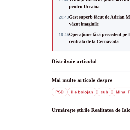
pentru Ucraina
Gest superb făcut de Adrian Mu
20:43
văzut imaginile
Operațiune fără precedent pe 
19:45
centrala de la Cernavodă
Distribuie articolul
Mai multe articole despre
PSD
ilie bolojan
cub
Mihai F
Urmărește știrile Realitatea de Ial