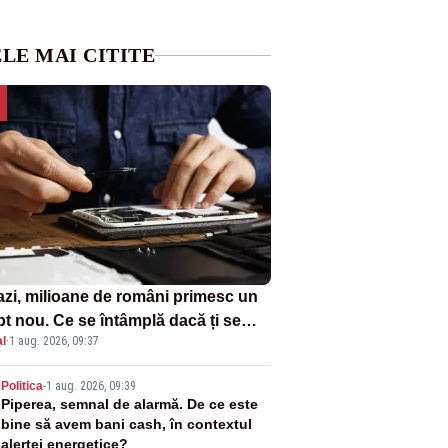
LE MAI CITITE
azi, milioane de români primesc un
pt nou. Ce se întâmplă dacă ți se
l
·
1 aug. 2026, 09:37
ică un produs
2
Politica
-
1 aug. 2026, 09:39
Piperea, semnal de alarmă. De ce este
bine să avem bani cash, în contextul
alertei energetice?