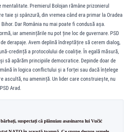
e mentalitate. Premierul Bolojan rămâne prizonierul
are taie și spânzură, din vremea când era primar la Oradea
n Bihor. Dar România nu mai poate fi condusă așa.
ormă, iar amenințările nu pot ține loc de guvernare. PSD
de derapaje. Avem deplină îndreptățire să cerem dialog,
ună-credință a protocolului de coaliție. În egală măsură,
i să apărăm principiile democratice. Depinde doar de
ână în logica conflictului și a forței sau dacă înțelege
e ascultă, nu amenință. Un lider care construiește, nu
l PSD Arad.
bărbați, suspectați că plănuiau asasinarea lui Vučić
 stat NATO în această toamnă. Ce spune despre armele