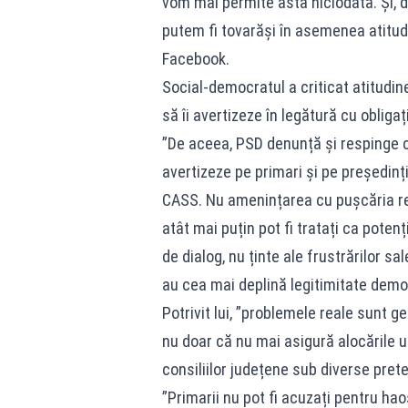
vom mai permite asta niciodată. Și, d
putem fi tovarăși în asemenea atitudi
Facebook.
Social-democratul a criticat atitudine
să îi avertizeze în legătură cu obligați
”De aceea, PSD denunță și respinge c
avertizeze pe primari și pe președinții
CASS. Nu amenințarea cu pușcăria rezo
atât mai puțin pot fi tratați ca potenț
de dialog, nu ținte ale frustrărilor s
au cea mai deplină legitimitate democr
Potrivit lui, ”problemele reale sunt g
nu doar că nu mai asigură alocările uz
consiliilor județene sub diverse prete
”Primarii nu pot fi acuzați pentru hao