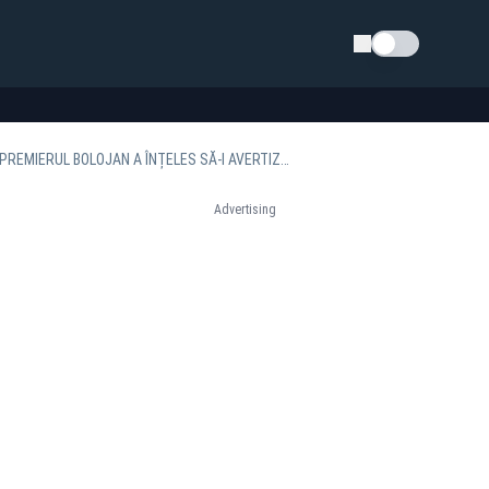
Schimba tema
MIHAI FIFOR, DESPRE OBLIGAȚIA PLĂȚII CAS ȘI CASS: ”PSD RESPINGE MANIERA ÎN CARE PREMIERUL BOLOJAN A ÎNȚELES SĂ-I AVERTIZEZE PE PRIMARI ȘI PE PREȘEDINȚII DE CJ”
Advertising