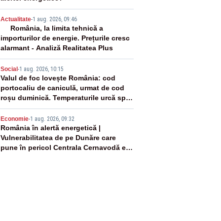
3
Actualitate
-
1 aug. 2026, 09:46
România, la limita tehnică a
importurilor de energie. Prețurile cresc
alarmant - Analiză Realitatea Plus
4
Social
-
1 aug. 2026, 10:15
Valul de foc lovește România: cod
portocaliu de caniculă, urmat de cod
roșu duminică. Temperaturile urcă spre
40°C
5
Economie
-
1 aug. 2026, 09:32
România în alertă energetică |
Vulnerabilitatea de pe Dunăre care
pune în pericol Centrala Cernavodă era
cunoscută de pe vremea lui Ceaușescu