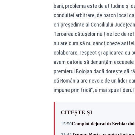
bani, problema este de atitudine și d
conduitei arbitrare, de baron local c
ori președinte al Consiliului Județea
Teroarea cătușelor nu ține loc de ref
nu are cum să nu sancționeze astfel 
colaborare, respect și aplicarea cu b
avem datoria să denunțăm excesele ș
premierul Bolojan dacă dorește să răm
că România are nevoie de un lider car
impune prin frică”, a mai spus lideru
CITEȘTE ȘI
Complot dejucat în Serbia: doi 
15:50
Trump: Rusia ar putea lovi un
21:42