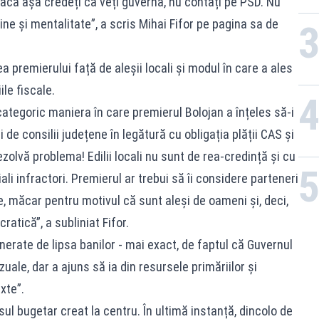
acă așa credeți că veți guverna, nu contați pe PSD. Nu
ne și mentalitate”, a scris Mihai Fifor pe pagina sa de
a premierului față de aleșii locali și modul în care a ales
ile fiscale.
ategoric maniera în care premierul Bolojan a înțeles să-i
 de consilii județene în legătură cu obligația plății CAS și
lvă problema! Edilii locali nu sunt de rea-credință și cu
iali infractori. Premierul ar trebui să îi considere parteneri
ale, măcar pentru motivul că sunt aleși de oameni și, deci,
atică”, a subliniat Fifor.
enerate de lipsa banilor - mai exact, de faptul că Guvernul
uale, dar a ajuns să ia din resursele primăriilor și
xte”.
sul bugetar creat la centru. În ultimă instanță, dincolo de