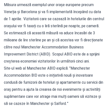
Măsura urmează exemplul unor orașe europene precum
Veneția și Barcelona și va fi implementată începând cu data
de 1 aprilie. Vizitatorii care se cazează în hotelurile din centrul
orașului vor fi taxați cu o liră sterlină pe noapte, pe cameră.
Se estimează că această măsură va aduce încasări de 3
milioane de lire sterline pe an și că acestea vor fi direcționate
către noul Manchester Accommodation Business
Improvement District (ABID). Scopul ABID este de a sprijini
creșterea economiei vizitatorilor în următorii cinci ani.
Site-ul web al Manchester ABID explică: "Manchester
Accommodation BID este o inițiativă nouă și inovatoare
condusă de furnizorii de hoteluri și apartamente cu servicii din
oraș pentru a ajuta la crearea de noi evenimente și activități
suplimentare care vor atrage mai mulți oameni să viziteze și
să se cazeze în Manchester și Salford.”