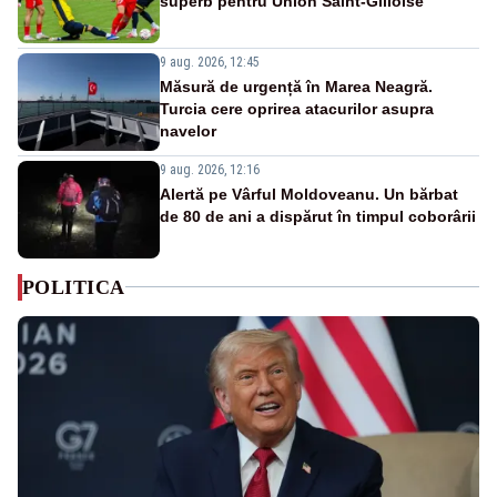
superb pentru Union Saint-Gilloise
9 aug. 2026, 12:45
Măsură de urgență în Marea Neagră.
Turcia cere oprirea atacurilor asupra
navelor
9 aug. 2026, 12:16
Alertă pe Vârful Moldoveanu. Un bărbat
de 80 de ani a dispărut în timpul coborârii
POLITICA