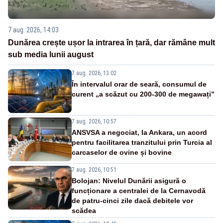
7 aug. 2026, 14:03
Dunărea crește ușor la intrarea în țară, dar rămâne mult
sub media lunii august
7 aug. 2026, 13:02
În intervalul orar de seară, consumul de
curent „a scăzut cu 200-300 de megawați”
7 aug. 2026, 10:57
ANSVSA a negociat, la Ankara, un acord
pentru facilitarea tranzitului prin Turcia al
carcaselor de ovine și bovine
7 aug. 2026, 10:51
Bolojan: Nivelul Dunării asigură o
funcționare a centralei de la Cernavodă
de patru-cinci zile dacă debitele vor
scădea