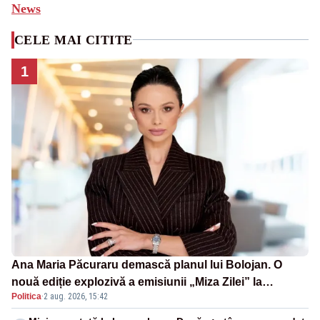
News
CELE MAI CITITE
1
Ana Maria Păcuraru demască planul lui Bolojan. O
nouă ediție explozivă a emisiunii „Miza Zilei” la
Politica
·
2 aug. 2026, 15:42
Realitatea PLUS