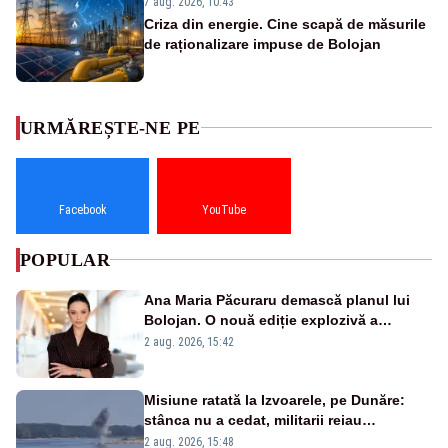
7 aug. 2026, 10:43
Criza din energie. Cine scapă de măsurile
de raționalizare impuse de Bolojan
URMĂREȘTE-NE PE
Facebook
YouTube
POPULAR
Ana Maria Păcuraru demască planul lui
Bolojan. O nouă ediție explozivă a
emisiunii „Miza Zilei” la Realitatea PLUS
2 aug. 2026, 15:42
Misiune ratată la Izvoarele, pe Dunăre:
stânca nu a cedat, militarii reiau
detonările luni – VIDEO
2 aug. 2026, 15:48