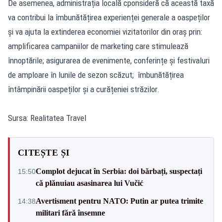
De asemenea, administrația locală cponsideră că această taxă
va contribui la îmbunătățirea experienței generale a oaspeților
și va ajuta la extinderea economiei vizitatorilor din oraș prin:
amplificarea campaniilor de marketing care stimulează
înnoptările; asigurarea de evenimente, conferințe și festivaluri
de amploare în lunile de sezon scăzut; îmbunătățirea
întâmpinării oaspeților și a curățeniei străzilor.
Sursa: Realitatea Travel
CITEȘTE ȘI
Complot dejucat în Serbia: doi bărbați, suspectați
15:50
că plănuiau asasinarea lui Vučić
Avertisment pentru NATO: Putin ar putea trimite
14:38
militari fără însemne