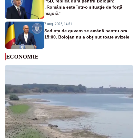
PSD, replică dură pentru Bolojan:
„România este într-o situație de forță
majoră”
7 aug. 2026, 14:51
Ședința de guvern se amână pentru ora
15:00. Bolojan nu a obținut toate avizele
ECONOMIE