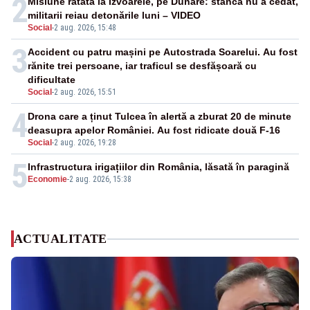
2
Misiune ratată la Izvoarele, pe Dunăre: stânca nu a cedat,
militarii reiau detonările luni – VIDEO
Social
-
2 aug. 2026, 15:48
3
Accident cu patru mașini pe Autostrada Soarelui. Au fost
rănite trei persoane, iar traficul se desfășoară cu
dificultate
Social
-
2 aug. 2026, 15:51
4
Drona care a ținut Tulcea în alertă a zburat 20 de minute
deasupra apelor României. Au fost ridicate două F-16
Social
-
2 aug. 2026, 19:28
5
Infrastructura irigațiilor din România, lăsată în paragină
Economie
-
2 aug. 2026, 15:38
ACTUALITATE