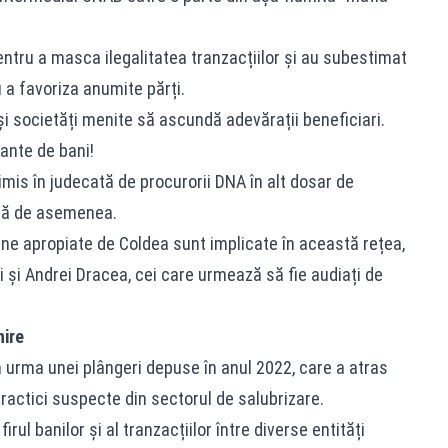
pentru a masca ilegalitatea tranzacțiilor și au subestimat
 a favoriza anumite părți.
 și societăți menite să ascundă adevărații beneficiari.
ante de bani!
imis în judecată de procurorii DNA în alt dosar de
ată de asemenea.
ne apropiate de Coldea sunt implicate în această rețea,
i și Andrei Dracea, cei care urmează să fie audiați de
nire
n urma unei plângeri depuse în anul 2022, care a atras
ractici suspecte din sectorul de salubrizare.
ul banilor și al tranzacțiilor între diverse entități