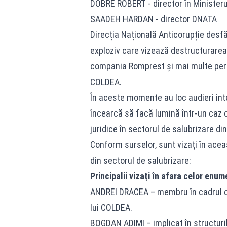
DOBRE ROBERT - director în Ministeru
SAADEH HARDAN - director DNATA
Direcția Națională Anticorupție des
exploziv care vizează destructurarea "
compania Romprest și mai multe pers
COLDEA.
În aceste momente au loc audieri inte
încearcă să facă lumină într-un caz c
juridice în sectorul de salubrizare di
Conform surselor, sunt vizați în acea
din sectorul de salubrizare:
Principalii vizați în afara celor enum
ANDREI DRACEA – membru în cadrul co
lui COLDEA.
BOGDAN ADIMI – implicat în structuri