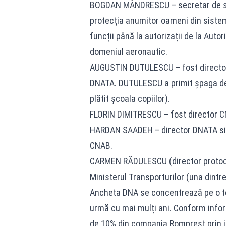
BOGDAN MÂNDRESCU – secretar de stat
protecția anumitor oameni din sistem,
funcții până la autorizații de la Auto
domeniul aeronautic.
AUGUSTIN DUTULESCU – fost director
DNATA. DUTULESCU a primit șpaga de l
plătit școala copiilor).
FLORIN DIMITRESCU – fost director 
HARDAN SAADEH – director DNATA si, î
CNAB.
CARMEN RĂDULESCU (director protoco
Ministerul Transporturilor (una dint
Ancheta DNA se concentrează pe o ten
urmă cu mai mulți ani. Conform inform
de 10% din compania Romprest prin i