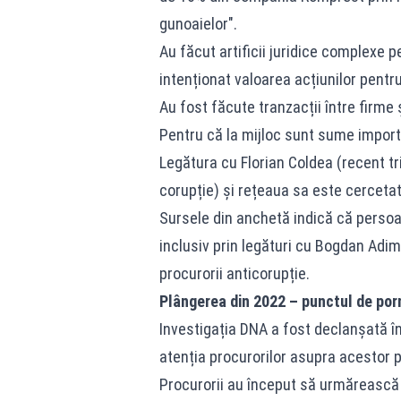
gunoaielor".
Au făcut artificii juridice complexe 
intenționat valoarea acțiunilor pentru
Au fost făcute tranzacții între firme
Pentru că la mijloc sunt sume import
Legătura cu Florian Coldea (recent tr
corupție) și rețeaua sa este cercet
Sursele din anchetă indică că persoa
inclusiv prin legături cu Bogdan Adim
procurorii anticorupție.
Plângerea din 2022 – punctul de por
Investigația DNA a fost declanșată î
atenția procurorilor asupra acestor p
Procurorii au început să urmărească fir