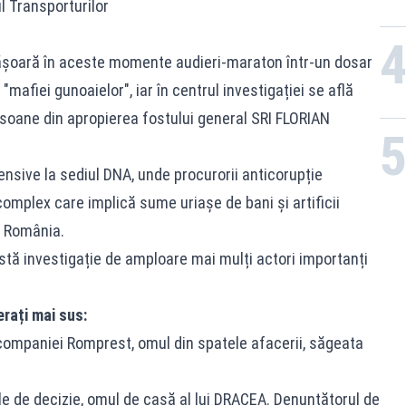
l Transporturilor
fășoară în aceste momente audieri-maraton într-un dosar
mafiei gunoaielor", iar în centrul investigației se află
oane din apropierea fostului general SRI FLORIAN
nsive la sediul DNA, unde procurorii anticorupție
omplex care implică sume uriașe de bani și artificii
n România.
stă investigație de amploare mai mulți actori importanți
erați mai sus:
mpaniei Romprest, omul din spatele afacerii, săgeata
le de decizie, omul de casă al lui DRACEA. Denunțătorul de