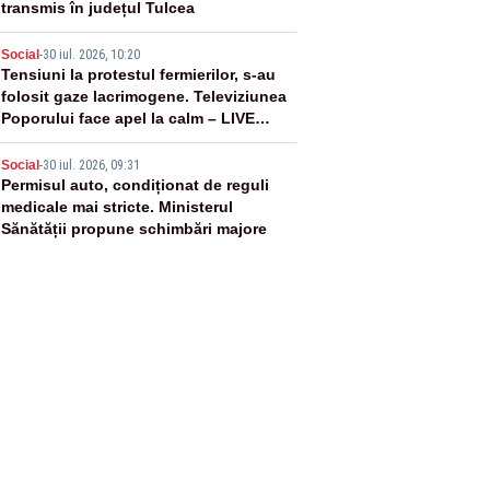
transmis în județul Tulcea
4
Social
-
30 iul. 2026, 10:20
Tensiuni la protestul fermierilor, s-au
folosit gaze lacrimogene. Televiziunea
Poporului face apel la calm – LIVE
TEXT
5
Social
-
30 iul. 2026, 09:31
Permisul auto, condiționat de reguli
medicale mai stricte. Ministerul
Sănătății propune schimbări majore