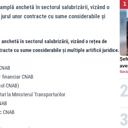
1
amplă anchetă în sectorul salubrizării, vizând o
 jurul unor contracte cu sume considerabile și
anchetă în sectorul salubrizării, vizând o rețea de
racte cu sume considerabile și multiple artificii juridice.
Șefu
ave
 CNAB
Socia
curs
 financiar CNAB
suf
col CNAB)
 la Ministerul Transporturilor
CNAB
ic CNAB