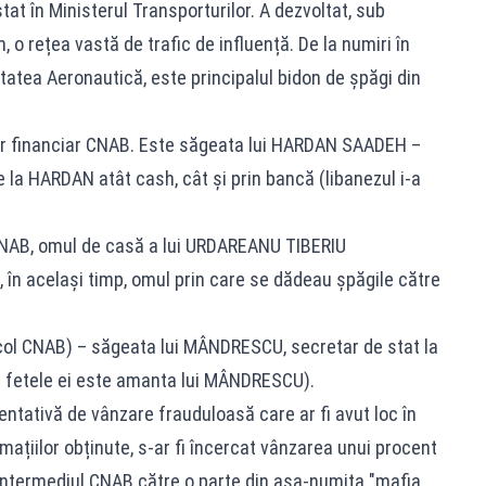
 în Ministerul Transporturilor. A dezvoltat, sub
 o rețea vastă de trafic de influență. De la numiri în
ritatea Aeronautică, este principalul bidon de șpăgi din
 financiar CNAB. Este săgeata lui HARDAN SAADEH –
a HARDAN atât cash, cât și prin bancă (libanezul i-a
CNAB, omul de casă a lui URDAREANU TIBERIU
n același timp, omul prin care se dădeau șpăgile către
l CNAB) – săgeata lui MÂNDRESCU, secretar de stat la
re fetele ei este amanta lui MÂNDRESCU).
tativă de vânzare frauduloasă care ar fi avut loc în
ațiilor obținute, s-ar fi încercat vânzarea unui procent
ntermediul CNAB către o parte din așa-numita "mafia