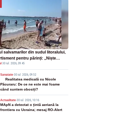
l salvamarilor din sudul litoralului,
rtisment pentru părinți: „Niște
l
·
30 iul. 2026, 09:45
uri de înot la piscină nu sunt
iciente”
2
Sanatate
-
30 iul. 2026, 09:52
Realitatea medicală cu Nicole
Păcuraru: De ce ne este mai foame
când suntem obosiți?
3
Actualitate
-
30 iul. 2026, 10:16
MApN a detectat o țintă aeriană la
frontiera cu Ucraina; mesaj RO-Alert