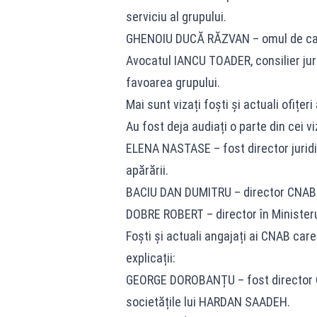
serviciu al grupului.
GHENOIU DUCĂ RĂZVAN – omul de casă 
Avocatul IANCU TOADER, consilier juri
favoarea grupului.
Mai sunt vizați foști și actuali ofițeri 
Au fost deja audiați o parte din cei v
ELENA NASTASE – fost director juri
apărării.
BACIU DAN DUMITRU – director CNAB 
DOBRE ROBERT – director în Ministeru
Foști și actuali angajați ai CNAB car
explicații:
GEORGE DOROBANȚU – fost director CN
societățile lui HARDAN SAADEH.