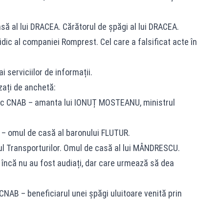
al lui DRACEA. Cărătorul de șpăgi al lui DRACEA.
dic al companiei Romprest. Cel care a falsificat acte în
ai serviciilor de informații.
izați de anchetă:
dic CNAB – amanta lui IONUȚ MOSTEANU, ministrul
– omul de casă al baronului FLUTUR.
l Transporturilor. Omul de casă al lui MÂNDRESCU.
e încă nu au fost audiați, dar care urmează să dea
AB – beneficiarul unei șpăgi uluitoare venită prin