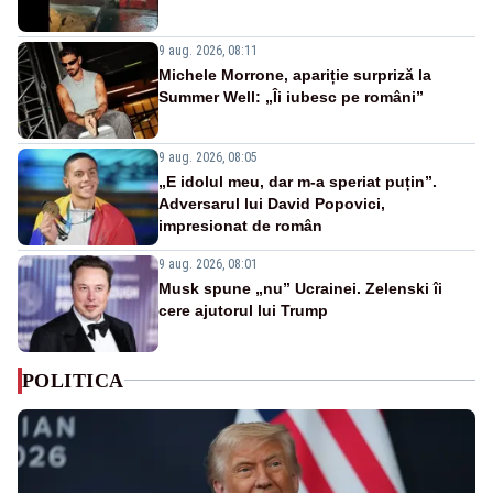
9 aug. 2026, 08:11
Michele Morrone, apariție surpriză la
Summer Well: „Îi iubesc pe români”
9 aug. 2026, 08:05
„E idolul meu, dar m-a speriat puțin”.
Adversarul lui David Popovici,
impresionat de român
9 aug. 2026, 08:01
Musk spune „nu” Ucrainei. Zelenski îi
cere ajutorul lui Trump
POLITICA