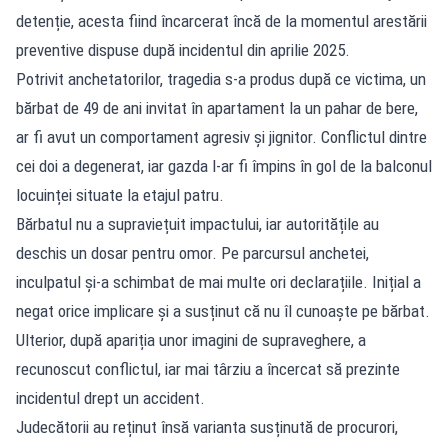
detenție, acesta fiind încarcerat încă de la momentul arestării
preventive dispuse după incidentul din aprilie 2025.
Potrivit anchetatorilor, tragedia s-a produs după ce victima, un
bărbat de 49 de ani invitat în apartament la un pahar de bere,
ar fi avut un comportament agresiv și jignitor. Conflictul dintre
cei doi a degenerat, iar gazda l-ar fi împins în gol de la balconul
locuinței situate la etajul patru.
Bărbatul nu a supraviețuit impactului, iar autoritățile au
deschis un dosar pentru omor. Pe parcursul anchetei,
inculpatul și-a schimbat de mai multe ori declarațiile. Inițial a
negat orice implicare și a susținut că nu îl cunoaște pe bărbat.
Ulterior, după apariția unor imagini de supraveghere, a
recunoscut conflictul, iar mai târziu a încercat să prezinte
incidentul drept un accident.
Judecătorii au reținut însă varianta susținută de procurori,