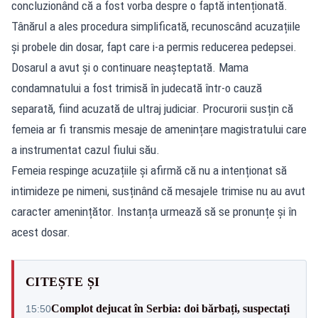
concluzionând că a fost vorba despre o faptă intenționată.
Tânărul a ales procedura simplificată, recunoscând acuzațiile
și probele din dosar, fapt care i-a permis reducerea pedepsei.
Dosarul a avut și o continuare neașteptată. Mama
condamnatului a fost trimisă în judecată într-o cauză
separată, fiind acuzată de ultraj judiciar. Procurorii susțin că
femeia ar fi transmis mesaje de amenințare magistratului care
a instrumentat cazul fiului său.
Femeia respinge acuzațiile și afirmă că nu a intenționat să
intimideze pe nimeni, susținând că mesajele trimise nu au avut
caracter amenințător. Instanța urmează să se pronunțe și în
acest dosar.
CITEȘTE ȘI
Complot dejucat în Serbia: doi bărbați, suspectați
15:50