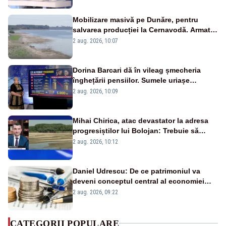
Mobilizare masivă pe Dunăre, pentru
salvarea producției la Cernavodă. Armata
va detona o stâncă și va devia apa
2 aug. 2026, 10:07
fluviului - IMAGINI AERIENE
Dorina Barcari dă în vileag șmecheria
înghețării pensiilor. Sumele uriașe
pierdute de fiecare român
2 aug. 2026, 10:09
Mihai Chirica, atac devastator la adresa
progresiștilor lui Bolojan: Trebuie să
protejăm și natura, dar nu șținem omaneii
2 aug. 2026, 10:12
în stare permanentă de alertă
Daniel Udrescu: De ce patrimoniul va
deveni conceptul central al economiei
viitoare?
2 aug. 2026, 09:22
CATEGORII POPULARE