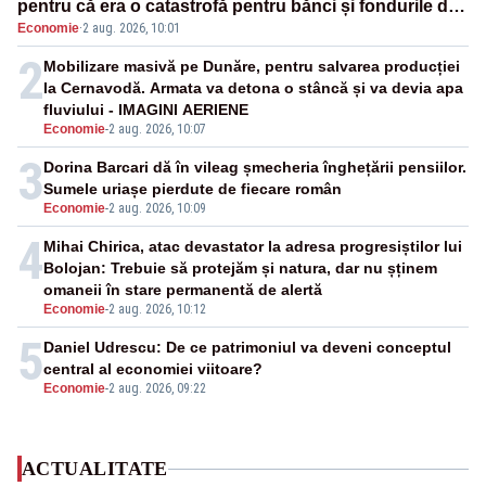
pentru că era o catastrofă pentru bănci și fondurile de
Economie
·
2 aug. 2026, 10:01
pensii
2
Mobilizare masivă pe Dunăre, pentru salvarea producției
la Cernavodă. Armata va detona o stâncă și va devia apa
fluviului - IMAGINI AERIENE
Economie
-
2 aug. 2026, 10:07
3
Dorina Barcari dă în vileag șmecheria înghețării pensiilor.
Sumele uriașe pierdute de fiecare român
Economie
-
2 aug. 2026, 10:09
4
Mihai Chirica, atac devastator la adresa progresiștilor lui
Bolojan: Trebuie să protejăm și natura, dar nu șținem
omaneii în stare permanentă de alertă
Economie
-
2 aug. 2026, 10:12
5
Daniel Udrescu: De ce patrimoniul va deveni conceptul
central al economiei viitoare?
Economie
-
2 aug. 2026, 09:22
ACTUALITATE