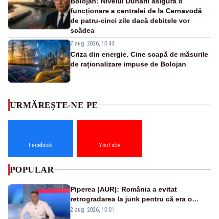
Bolojan: Nivelul Dunării asigură o
funcționare a centralei de la Cernavodă
de patru-cinci zile dacă debitele vor
scădea
7 aug. 2026, 10:43
Criza din energie. Cine scapă de măsurile
de raționalizare impuse de Bolojan
URMĂREȘTE-NE PE
Facebook
YouTube
POPULAR
Piperea (AUR): România a evitat
retrogradarea la junk pentru că era o
catastrofă pentru bănci și fondurile de
2 aug. 2026, 10:01
pensii