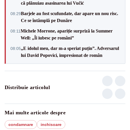
că plănuiau asasinarea lui Vučić
Barjele au fost scufundate, dar apare un nou risc.
08:29
Ce se întâmplă pe Dunăre
Michele Morrone, apariție surpriză la Summer
08:11
Well: „Îi iubesc pe români”
„E idolul meu, dar m-a speriat puțin”. Adversarul
08:05
lui David Popovici, impresionat de român
Distribuie articolul
Mai multe articole despre
condamnare
inchisoare