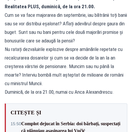
Realitatea
PLUS, duminică, de la ora 21.00.
Cum se va face majorarea din septembrie, iau bătrânii toți banii
sau se vor distribui eșalonat? Aflați adevărul despre gaura din
buget. Sunt sau nu bani pentru cele două majorări promise și
bonusurile care se adaugă la pensii?
Nu ratați dezvaluirile explozive despre amânările repetate cu
recalcurarea dosarelor și cum se va decide de la an la an
creșterea vârstei de pensionare. Muncim sau nu până la
moarte? Interviu bombă mult așteptat de milioane de români
cu ministrul Muncii.
Duminică, de la ora 21.00, numai cu Anca Alexandrescu.
CITEȘTE ȘI
Complot dejucat în Serbia: doi bărbați, suspectați
15:50
că plănuiau asasinarea lui Vučić