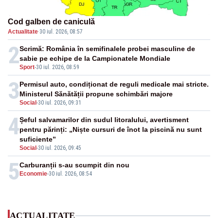
Cod galben de caniculă
Actualitate
·
30 iul. 2026, 08:57
2
Scrimă: România în semifinalele probei masculine de
sabie pe echipe de la Campionatele Mondiale
Sport
-
30 iul. 2026, 08:59
3
Permisul auto, condiționat de reguli medicale mai stricte.
Ministerul Sănătății propune schimbări majore
Social
-
30 iul. 2026, 09:31
4
Șeful salvamarilor din sudul litoralului, avertisment
pentru părinți: „Niște cursuri de înot la piscină nu sunt
suficiente”
Social
-
30 iul. 2026, 09:45
5
Carburanții s-au scumpit din nou
Economie
-
30 iul. 2026, 08:54
ACTUALITATE