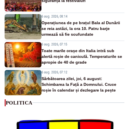
siguranță la festivaluri
6 aug. 2026, 08:14
Operațiunea de pe brațul Bala al Dunării
se reia astăzi, la ora 10. Patru barje
urmează să fie scufundate
6 aug. 2026, 07:15
Toate marile orașe din Italia intră sub
alertă roșie de caniculă. Temperaturile se
apropie de 40 de grade
6 aug. 2026, 07:12
Sărbătoarea zilei, joi, 6 august:
Schimbarea la Față a Domnului. Cruce
roșie în calendar și dezlegare la pește
POLITICA