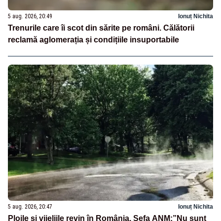
5 aug. 2026, 20:49
Ionuț Nichita
Trenurile care îi scot din sărite pe români. Călătorii
reclamă aglomerația și condițiile insuportabile
5 aug. 2026, 20:47
Ionuț Nichita
Ploile și vijeliile revin în România. Șefa ANM:”Nu sunt