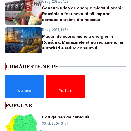
6 aug. 2026, 07:32
Consum uriaș de energie miercuri seară:
România a fost nevoită să importe
aproape o treime din necesar
5 aug. 2026, 19:54
Măsuri de economisire a energiei în
România. Magazinele sting reclamele, iar
autoritățile reduc consumul
URMĂREȘTE-NE PE
Facebook
YouTube
POPULAR
Cod galben de caniculă
30 iul. 2026, 08:57