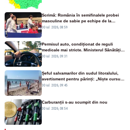
Scrimă: România în semifinalele probei
masculine de sabie pe echipe de la
Campionatele Mondiale
30 iul. 2026, 08:59
Permisul auto, condiționat de reguli
medicale mai stricte. Ministerul Sănătății
propune schimbări majore
30 iul. 2026, 09:31
Șeful salvamarilor din sudul litoralului,
avertisment pentru părinți: „Niște cursuri
de înot la piscină nu sunt suficiente”
30 iul. 2026, 09:45
Carburanții s-au scumpit din nou
30 iul. 2026, 08:54