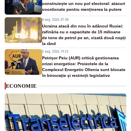
construiește un nou pol electoral: atacuri
coordonate pentru menținerea la putere
6 aug. 2026, 07:04
Ucraina atacă din nou în adâncul Rusiei:
rafinăria cu o capacitate de 15 milioane
de tone de petrol pe an, vizată două nopți
la rând
5 aug. 2026, 19:53
Petrișor Peiu (AUR) critică gestionarea
crizei energetice: Proiectele de la
Complexul Energetic Oltenia sunt blocate
în birocrație și restricții legislative
ECONOMIE