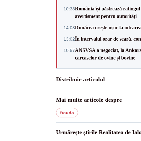
România își păstrează ratingul 
10:38
avertisment pentru autorități
Dunărea crește ușor la intrare
14:03
În intervalul orar de seară, c
13:02
ANSVSA a negociat, la Ankara, 
10:57
carcaselor de ovine și bovine
Distribuie articolul
Mai multe articole despre
frauda
Urmărește știrile Realitatea de Ial