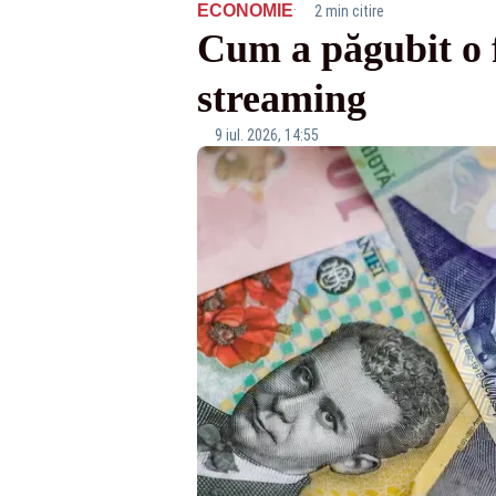
·
ECONOMIE
2 min citire
Cum a păgubit o f
streaming
9 iul. 2026, 14:55