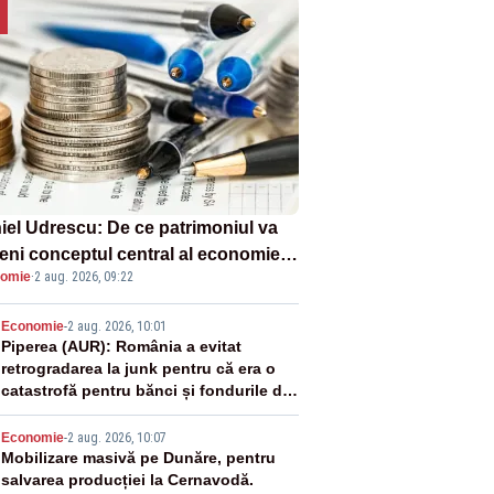
iel Udrescu: De ce patrimoniul va
eni conceptul central al economiei
omie
·
2 aug. 2026, 09:22
oare?
2
Economie
-
2 aug. 2026, 10:01
Piperea (AUR): România a evitat
retrogradarea la junk pentru că era o
catastrofă pentru bănci și fondurile de
pensii
3
Economie
-
2 aug. 2026, 10:07
Mobilizare masivă pe Dunăre, pentru
salvarea producției la Cernavodă.