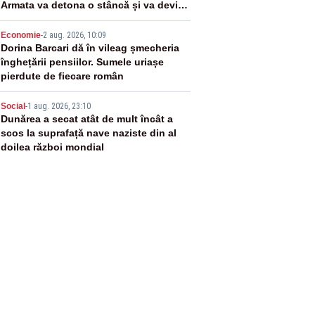
Armata va detona o stâncă și va devia
apa fluviului - IMAGINI AERIENE
4
Economie
-
2 aug. 2026, 10:09
Dorina Barcari dă în vileag șmecheria
înghețării pensiilor. Sumele uriașe
pierdute de fiecare român
5
Social
-
1 aug. 2026, 23:10
Dunărea a secat atât de mult încât a
scos la suprafață nave naziste din al
doilea război mondial