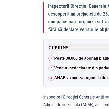
Inspectorii Direcției Generale
descoperit un prejudiciu de 26,
companie care organiza și tra
fără să declare veniturile obți
CUPRINS
Peste 30.000 de abonați plătito
1
Venituri nedeclarate din pariur
2
ANAF va sesiza organele de u
3
Inspectorii Direcției Generale Antifr
Administrare Fiscală (ANAF), au ident