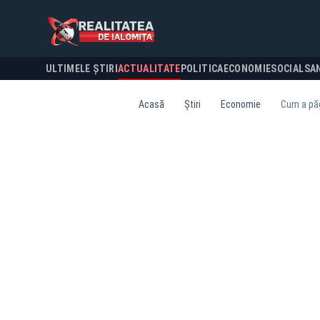
ULTIMELE ȘTIRI
ACTUALITATE
POLITICA
ECONOMIE
SOCIAL
SA
Acasă
Știri
Economie
Cum a păg