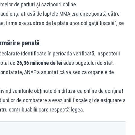
lor de pariuri și cazinouri online.
audiența atrasă de luptele MMA era direcționată către
e, firma s-a sustras de la plata unor obligații fiscale”, se
rmărire penală
eclarate identificate în perioada verificată, inspectorii
total de
26,36 milioane de lei
adus bugetului de stat.
constatate, ANAF a anunțat că va sesiza organele de
rivind veniturile obținute din difuzarea online de conținut
țiunilor de combatere a evaziunii fiscale și de asigurare a
tru contribuabilii care respectă legea.