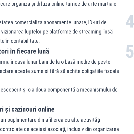
 care organiza și difuza online turnee de arte marțiale
ietatea comercializa abonamente lunare, ID-uri de
 vizionarea luptelor pe platforme de streaming, însă
te în contabilitate.
ori în fiecare lună
 firma încasa lunar bani de la o bază medie de peste
declare aceste sume și fără să achite obligațiile fiscale
au descoperit și o a doua componentă a mecanismului de
i și cazinouri online
ri suplimentare din afilierea cu alte activități
controlate de aceiași asociați, inclusiv din organizarea