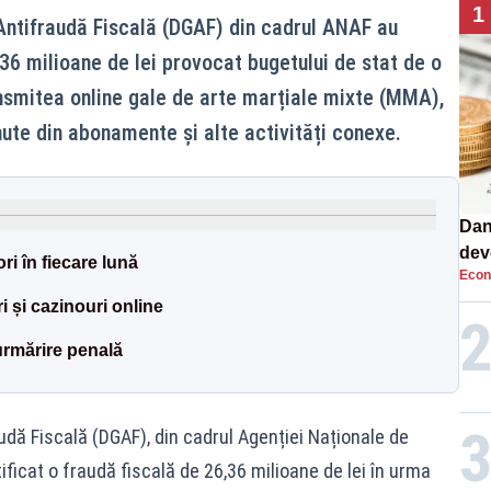
1
 Antifraudă Fiscală (DGAF) din cadrul ANAF au
36 milioane de lei provocat bugetului de stat de o
nsmitea online gale de arte marțiale mixte (MMA),
nute din abonamente și alte activități conexe.
Dan
dev
ri în fiecare lună
Econ
viit
i și cazinouri online
rmărire penală
audă Fiscală (DGAF), din cadrul Agenției Naționale de
ificat o fraudă fiscală de 26,36 milioane de lei în urma