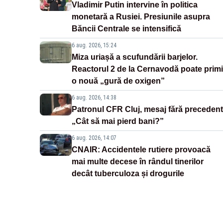
Vladimir Putin intervine în politica
monetară a Rusiei. Presiunile asupra
Băncii Centrale se intensifică
6 aug. 2026, 15:24
Miza uriașă a scufundării barjelor.
Reactorul 2 de la Cernavodă poate primi
o nouă „gură de oxigen”
6 aug. 2026, 14:38
Patronul CFR Cluj, mesaj fără precedent
„Cât să mai pierd bani?”
6 aug. 2026, 14:07
CNAIR: Accidentele rutiere provoacă
mai multe decese în rândul tinerilor
decât tuberculoza și drogurile