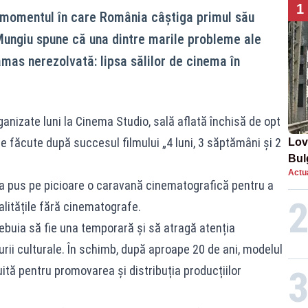
1
 momentul în care România câștiga primul său
 Mungiu spune că una dintre marile probleme ale
mas nerezolvată: lipsa sălilor de cinema în
ganizate luni la Cinema Studio, sală aflată închisă de opt
le făcute după succesul filmului „4 luni, 3 săptămâni și 2
Lov
Bul
Actua
de 
 a pus pe picioare o caravană cinematografică pentru a
calitățile fără cinematografe.
rebuia să fie una temporară și să atragă atenția
turii culturale. În schimb, după aproape 20 de ani, modelul
ită pentru promovarea și distribuția producțiilor