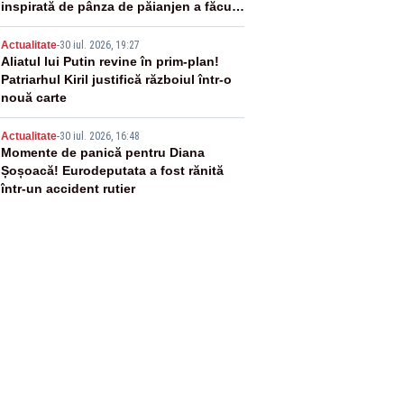
inspirată de pânza de păianjen a făcut
senzație
4
Actualitate
-
30 iul. 2026, 19:27
Aliatul lui Putin revine în prim-plan!
Patriarhul Kiril justifică războiul într-o
nouă carte
5
Actualitate
-
30 iul. 2026, 16:48
Momente de panică pentru Diana
Șoșoacă! Eurodeputata a fost rănită
într-un accident rutier