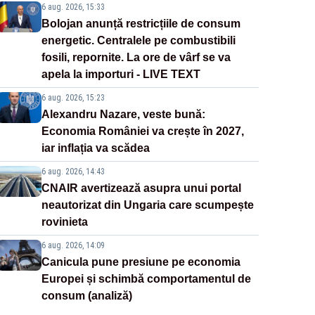
6 aug. 2026, 15:33
Bolojan anunță restricțiile de consum
energetic. Centralele pe combustibili
fosili, repornite. La ore de vârf se va
apela la importuri - LIVE TEXT
6 aug. 2026, 15:23
Alexandru Nazare, veste bună:
Economia României va crește în 2027,
iar inflația va scădea
6 aug. 2026, 14:43
CNAIR avertizează asupra unui portal
neautorizat din Ungaria care scumpește
rovinieta
6 aug. 2026, 14:09
Canicula pune presiune pe economia
Europei și schimbă comportamentul de
consum (analiză)