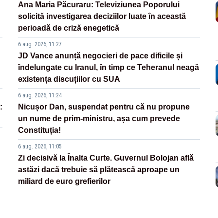
Ana Maria Păcuraru: Televiziunea Poporului
solicită investigarea deciziilor luate în această
perioadă de criză enegetică
6 aug. 2026, 11:27
JD Vance anunță negocieri de pace dificile și
îndelungate cu Iranul, în timp ce Teheranul neagă
existența discuțiilor cu SUA
6 aug. 2026, 11:24
:
Nicușor Dan, suspendat pentru că nu propune
un nume de prim-ministru, așa cum prevede
Constituția!
6 aug. 2026, 11:05
Zi decisivă la Înalta Curte. Guvernul Bolojan află
astăzi dacă trebuie să plătească aproape un
miliard de euro grefierilor