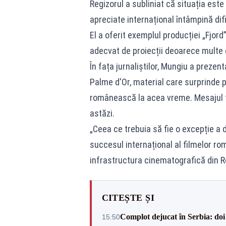
Regizorul a subliniat că situația este
apreciate internațional întâmpină difi
El a oferit exemplul producției „Fjor
adecvat de proiecții deoarece multe
În fața jurnaliștilor, Mungiu a prezen
Palme d'Or, material care surprinde
românească la acea vreme. Mesajul tra
astăzi.
„Ceea ce trebuia să fie o excepție a 
succesul internațional al filmelor româ
infrastructura cinematografică din 
CITEȘTE ȘI
Complot dejucat în Serbia: doi 
15:50