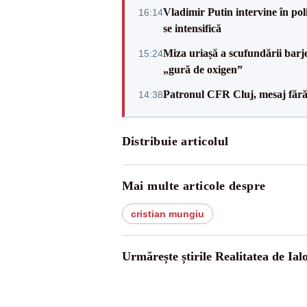
Vladimir Putin intervine în pol
16:14
se intensifică
Miza uriașă a scufundării barj
15:24
„gură de oxigen”
Patronul CFR Cluj, mesaj fără
14:38
Distribuie articolul
Mai multe articole despre
cristian mungiu
Urmărește știrile Realitatea de Ial