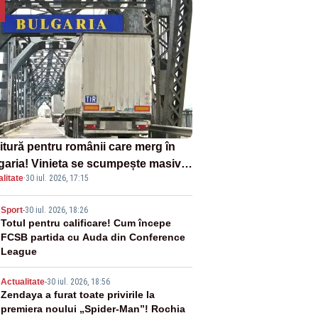
itură pentru românii care merg în
garia! Vinieta se scumpește masiv
litate
·
30 iul. 2026, 17:15
la 1 august
2
Sport
-
30 iul. 2026, 18:26
Totul pentru calificare! Cum începe
FCSB partida cu Auda din Conference
League
3
Actualitate
-
30 iul. 2026, 18:56
Zendaya a furat toate privirile la
premiera noului „Spider-Man”! Rochia