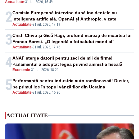
Actualitate
·
31 iul. 2026, 16:49
2
Comisia Europeană intervine după incidentele cu
inteligența artificială. OpenAI și Anthropic, vizate
Actualitate
-
31 iul. 2026, 17:19
3
Cristi Chivu și Gică Hagi, profund marcați de moartea lui
Franco Baresi: „O legendă a fotbalului mondial”
Actualitate
-
31 iul. 2026, 17:46
4
ANAF șterge datorii pentru zeci de mii de firme!
Parlamentul a adoptat legea privind amnistia fiscală
Economie
-
31 iul. 2026, 18:21
5
Performanță pentru industria auto românească! Duster,
pe primul loc în topul vânzărilor din Ucraina
Actualitate
-
31 iul. 2026, 16:20
ACTUALITATE