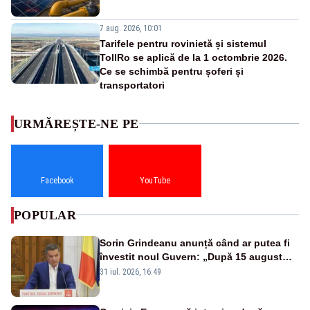
7 aug. 2026, 10:01
Tarifele pentru rovinietă și sistemul
TollRo se aplică de la 1 octombrie 2026.
Ce se schimbă pentru șoferi și
transportatori
URMĂREȘTE-NE PE
Facebook
YouTube
POPULAR
Sorin Grindeanu anunță când ar putea fi
învestit noul Guvern: „După 15 august
sunt șanse mai mari”
31 iul. 2026, 16:49