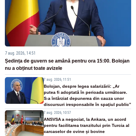
7 aug. 2026, 14:51
Ședința de guvern se amână pentru ora 15:00. Bolojan
nu a obținut toate avizele
7 aug. 2026, 11:51
Bolojan, despre legea salarizării: „Ar
putea fi adoptată în perioada următoare.
S-a întârziat depunerea din cauza unor
discursuri iresponsabile în spaţiul public”
7 aug. 2026, 10:57
ANSVSA a negociat, la Ankara, un acord
pentru facilitarea tranzitului prin Turcia al
carcaselor de ovine și bovine