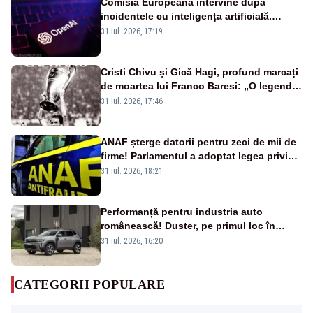
Comisia Europeană intervine după
incidentele cu inteligența artificială.
OpenAI și Anthropic, vizate
31 iul. 2026, 17:19
Cristi Chivu și Gică Hagi, profund marcați
de moartea lui Franco Baresi: „O legendă
a fotbalului mondial”
31 iul. 2026, 17:46
ANAF șterge datorii pentru zeci de mii de
firme! Parlamentul a adoptat legea privind
amnistia fiscală
31 iul. 2026, 18:21
Performanță pentru industria auto
românească! Duster, pe primul loc în
topul vânzărilor din Ucraina
31 iul. 2026, 16:20
CATEGORII POPULARE