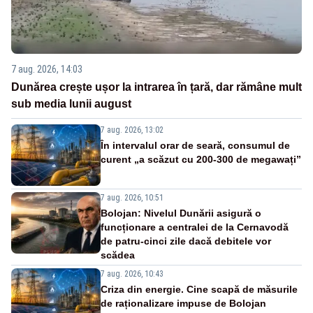
7 aug. 2026, 14:03
Dunărea crește ușor la intrarea în țară, dar rămâne mult
sub media lunii august
7 aug. 2026, 13:02
În intervalul orar de seară, consumul de
curent „a scăzut cu 200-300 de megawați”
7 aug. 2026, 10:51
Bolojan: Nivelul Dunării asigură o
funcționare a centralei de la Cernavodă
de patru-cinci zile dacă debitele vor
scădea
7 aug. 2026, 10:43
Criza din energie. Cine scapă de măsurile
de raționalizare impuse de Bolojan