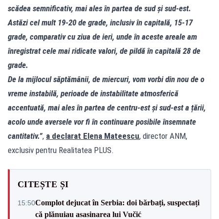
scădea semnificativ, mai ales în partea de sud și sud-est.
Astăzi cel mult 19-20 de grade, inclusiv în capitală, 15-17
grade, comparativ cu ziua de ieri, unde în aceste areale am
înregistrat cele mai ridicate valori, de pildă în capitală 28 de
grade.
De la mijlocul săptămânii, de miercuri, vom vorbi din nou de o
vreme instabilă, perioade de instabilitate atmosferică
accentuată, mai ales în partea de centru-est și sud-est a țării,
acolo unde aversele vor fi în continuare posibile însemnate
cantitativ.”
,
a declarat Elena Mateescu
, director ANM,
exclusiv pentru Realitatea PLUS.
CITEȘTE ȘI
Complot dejucat în Serbia: doi bărbați, suspectați
15:50
că plănuiau asasinarea lui Vučić