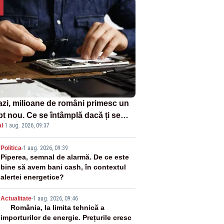
azi, milioane de români primesc un
pt nou. Ce se întâmplă dacă ți se
l
·
1 aug. 2026, 09:37
ică un produs
2
Politica
-
1 aug. 2026, 09:39
Piperea, semnal de alarmă. De ce este
bine să avem bani cash, în contextul
alertei energetice?
3
Actualitate
-
1 aug. 2026, 09:46
România, la limita tehnică a
importurilor de energie. Prețurile cresc