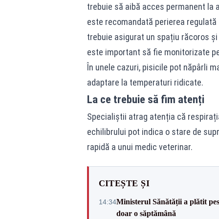
trebuie să aibă acces permanent la 
este recomandată perierea regulată 
trebuie asigurat un spațiu răcoros și 
este important să fie monitorizate p
În unele cazuri, pisicile pot năpârli 
adaptare la temperaturi ridicate.
La ce trebuie să fim atenți
Specialiștii atrag atenția că respirați
echilibrului pot indica o stare de sup
rapidă a unui medic veterinar.
CITEȘTE ȘI
Ministerul Sănătății a plătit pe
14:34
doar o săptămână