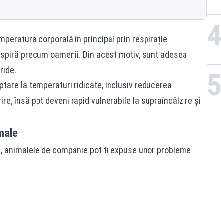
emperatura corporală în principal prin respirație
nspiră precum oamenii. Din acest motiv, sunt adesea
ride.
tare la temperaturi ridicate, inclusiv reducerea
re, însă pot deveni rapid vulnerabile la supraîncălzire și
male
e, animalele de companie pot fi expuse unor probleme