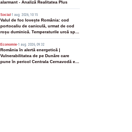
alarmant - Analiză Realitatea Plus
4
Social
-
1 aug. 2026, 10:15
Valul de foc lovește România: cod
portocaliu de caniculă, urmat de cod
roșu duminică. Temperaturile urcă spre
40°C
5
Economie
-
1 aug. 2026, 09:32
România în alertă energetică |
Vulnerabilitatea de pe Dunăre care
pune în pericol Centrala Cernavodă era
cunoscută de pe vremea lui Ceaușescu