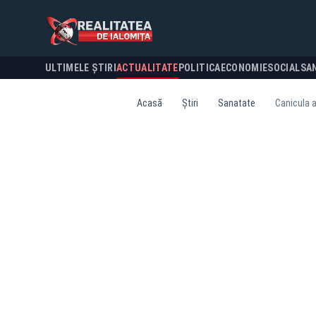
ULTIMELE ȘTIRI
ACTUALITATE
POLITICA
ECONOMIE
SOCIAL
SA
Acasă
Știri
Sanatate
Canicula a