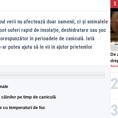
1
ul verii nu afectează doar oamenii, ci și animalele
 pot suferi rapid de insolație, deshidratare sau șoc
corespunzător în perioadele de caniculă. Iată
ar putea ajuta să le vii în ajutor prietenilor
De 
dre
Socia
str
imale
 câinilor pe timp de caniculă
ele cu temperaturi de foc