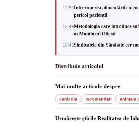
Întreruperea alimentării cu ene
12:52
pericol pacienții
Metodologia care introduce sub
12:49
în Monitorul Oficial
Sindicatele din Sănătate cer mo
10:43
Distribuie articolul
Mai multe articole despre
canicula
recomandari
animale 
Urmărește știrile Realitatea de Ial