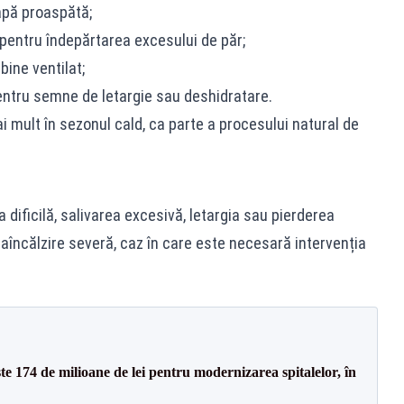
apă proaspătă;
pentru îndepărtarea excesului de păr;
bine ventilat;
entru semne de letargie sau deshidratare.
mai mult în sezonul cald, ca parte a procesului natural de
a dificilă, salivarea excesivă, letargia sau pierderea
raîncălzire severă, caz în care este necesară intervenția
ste 174 de milioane de lei pentru modernizarea spitalelor, în