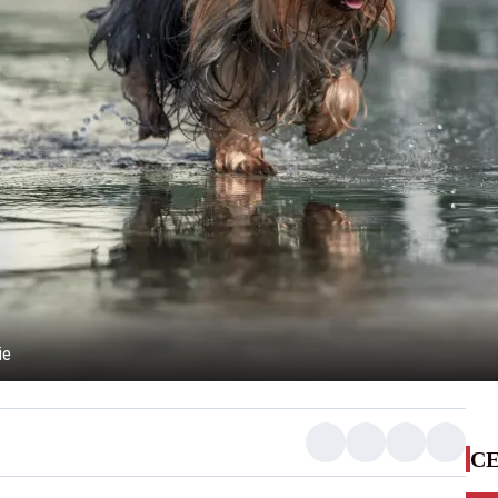
ie
CE