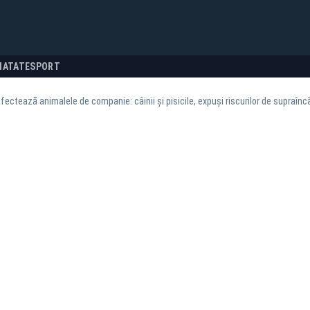
NATATE
SPORT
fectează animalele de companie: câinii și pisicile, expuși riscurilor de supraîncă