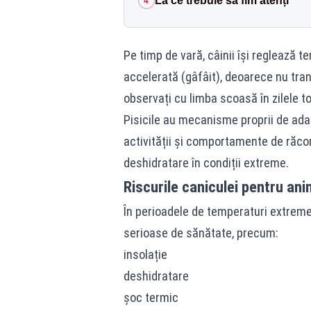
La ce trebuie să fim atenți
4
Pe timp de vară, câinii își reglează t
accelerată (gâfâit), deoarece nu tra
observați cu limba scoasă în zilele to
Pisicile au mecanisme proprii de adap
activității și comportamente de răcori
deshidratare în condiții extreme.
Riscurile caniculei pentru ani
În perioadele de temperaturi extrem
serioase de sănătate, precum:
insolație
deshidratare
șoc termic