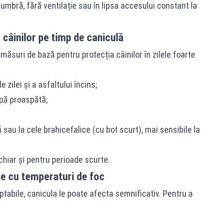
ă umbră, fără ventilație sau în lipsa accesului constant la
 câinilor pe timp de caniculă
ăsuri de bază pentru protecția câinilor în zilele foarte
e zilei și a asfaltului încins;
pă proaspătă;
ă sau la cele brahicefalice (cu bot scurt), mai sensibile la
 chiar și pentru perioade scurte.
ele cu temperaturi de foc
aptabile, canicula le poate afecta semnificativ. Pentru a