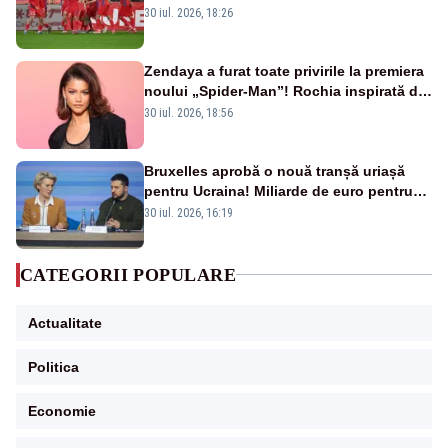
30 iul. 2026, 18:26
Zendaya a furat toate privirile la premiera
noului „Spider-Man”! Rochia inspirată de
pânza de păianjen a făcut senzație
30 iul. 2026, 18:56
Bruxelles aprobă o nouă tranșă uriașă
pentru Ucraina! Miliarde de euro pentru
armament și apărare
30 iul. 2026, 16:19
CATEGORII POPULARE
Actualitate
Politica
Economie