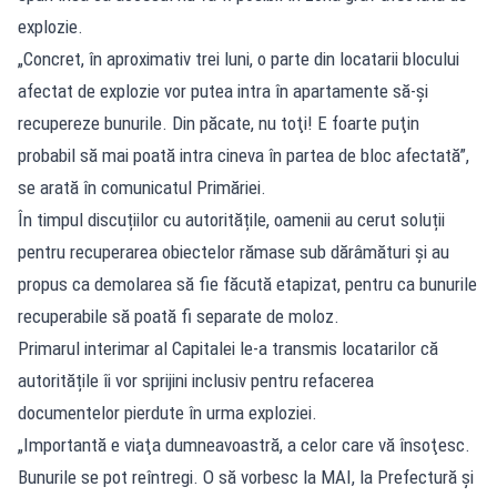
explozie.
„Concret, în aproximativ trei luni, o parte din locatarii blocului
afectat de explozie vor putea intra în apartamente să-şi
recupereze bunurile. Din păcate, nu toţi! E foarte puţin
probabil să mai poată intra cineva în partea de bloc afectată”,
se arată în comunicatul Primăriei.
În timpul discuțiilor cu autoritățile, oamenii au cerut soluții
pentru recuperarea obiectelor rămase sub dărâmături și au
propus ca demolarea să fie făcută etapizat, pentru ca bunurile
recuperabile să poată fi separate de moloz.
Primarul interimar al Capitalei le-a transmis locatarilor că
autoritățile îi vor sprijini inclusiv pentru refacerea
documentelor pierdute în urma exploziei.
„Importantă e viaţa dumneavoastră, a celor care vă însoţesc.
Bunurile se pot reîntregi. O să vorbesc la MAI, la Prefectură şi