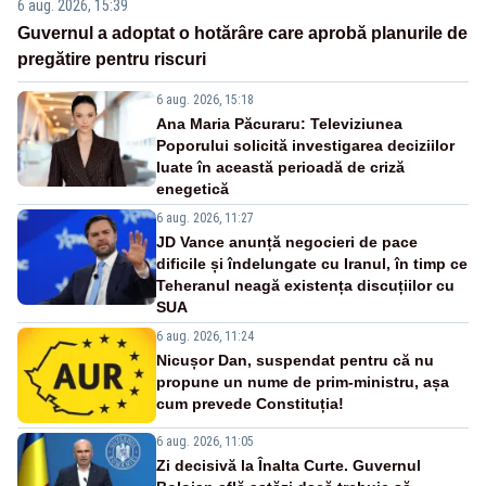
6 aug. 2026, 15:39
Guvernul a adoptat o hotărâre care aprobă planurile de
pregătire pentru riscuri
6 aug. 2026, 15:18
Ana Maria Păcuraru: Televiziunea
Poporului solicită investigarea deciziilor
luate în această perioadă de criză
enegetică
6 aug. 2026, 11:27
JD Vance anunță negocieri de pace
dificile și îndelungate cu Iranul, în timp ce
Teheranul neagă existența discuțiilor cu
SUA
6 aug. 2026, 11:24
Nicușor Dan, suspendat pentru că nu
propune un nume de prim-ministru, așa
cum prevede Constituția!
6 aug. 2026, 11:05
Zi decisivă la Înalta Curte. Guvernul