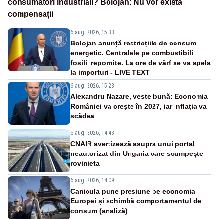
consumatori industriali? Bolojan: Nu vor exista
compensații
6 aug. 2026, 15:33
Bolojan anunță restricțiile de consum
energetic. Centralele pe combustibili
fosili, repornite. La ore de vârf se va apela
la importuri - LIVE TEXT
6 aug. 2026, 15:23
Alexandru Nazare, veste bună: Economia
României va crește în 2027, iar inflația va
scădea
6 aug. 2026, 14:43
CNAIR avertizează asupra unui portal
neautorizat din Ungaria care scumpește
rovinieta
6 aug. 2026, 14:09
Canicula pune presiune pe economia
Europei și schimbă comportamentul de
consum (analiză)