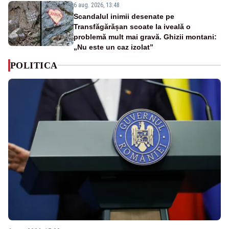
6 aug. 2026, 13:48
Scandalul inimii desenate pe
Transfăgărășan scoate la iveală o
problemă mult mai gravă. Ghizii montani:
„Nu este un caz izolat”
POLITICA