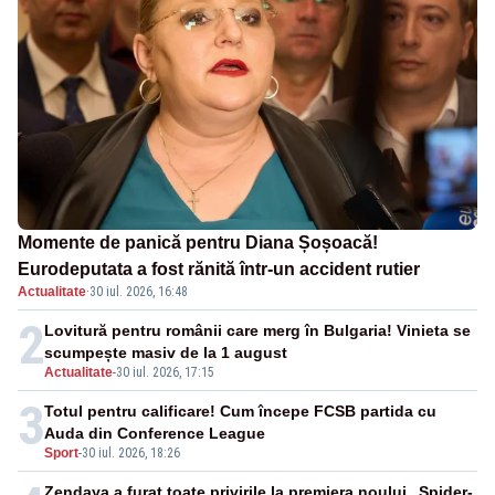
Momente de panică pentru Diana Șoșoacă!
Eurodeputata a fost rănită într-un accident rutier
Actualitate
·
30 iul. 2026, 16:48
2
Lovitură pentru românii care merg în Bulgaria! Vinieta se
scumpește masiv de la 1 august
Actualitate
-
30 iul. 2026, 17:15
3
Totul pentru calificare! Cum începe FCSB partida cu
Auda din Conference League
Sport
-
30 iul. 2026, 18:26
Zendaya a furat toate privirile la premiera noului „Spider-