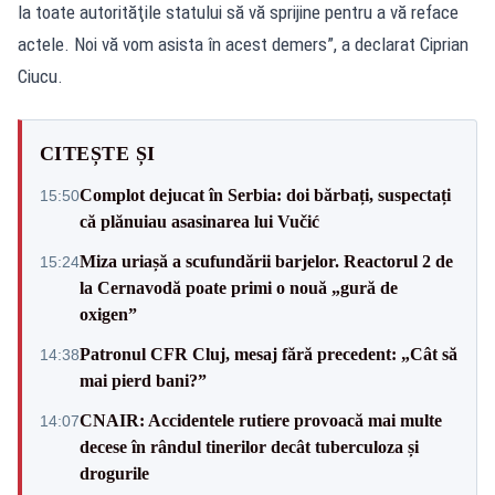
la toate autorităţile statului să vă sprijine pentru a vă reface
actele. Noi vă vom asista în acest demers”, a declarat Ciprian
Ciucu.
CITEȘTE ȘI
Complot dejucat în Serbia: doi bărbați, suspectați
15:50
că plănuiau asasinarea lui Vučić
Miza uriașă a scufundării barjelor. Reactorul 2 de
15:24
la Cernavodă poate primi o nouă „gură de
oxigen”
Patronul CFR Cluj, mesaj fără precedent: „Cât să
14:38
mai pierd bani?”
CNAIR: Accidentele rutiere provoacă mai multe
14:07
decese în rândul tinerilor decât tuberculoza și
drogurile