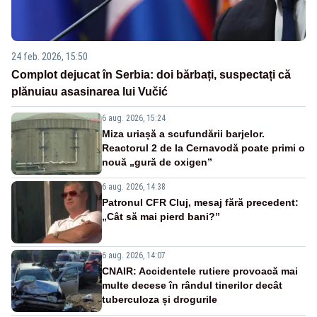
24 feb. 2026, 15:50
Complot dejucat în Serbia: doi bărbați, suspectați că
plănuiau asasinarea lui Vučić
6 aug. 2026, 15:24
Miza uriașă a scufundării barjelor.
Reactorul 2 de la Cernavodă poate primi o
nouă „gură de oxigen”
6 aug. 2026, 14:38
Patronul CFR Cluj, mesaj fără precedent:
„Cât să mai pierd bani?”
6 aug. 2026, 14:07
CNAIR: Accidentele rutiere provoacă mai
multe decese în rândul tinerilor decât
tuberculoza și drogurile