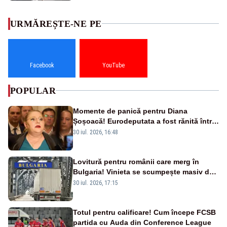
URMĂREȘTE-NE PE
Facebook
YouTube
POPULAR
Momente de panică pentru Diana
Șoșoacă! Eurodeputata a fost rănită într-
un accident rutier
30 iul. 2026, 16:48
Lovitură pentru românii care merg în
Bulgaria! Vinieta se scumpește masiv de
la 1 august
30 iul. 2026, 17:15
Totul pentru calificare! Cum începe FCSB
partida cu Auda din Conference League