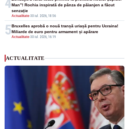
4
Man”! Rochia inspirată de pânza de păianjen a făcut
senzație
Actualitate
-
30 iul. 2026, 18:56
5
Bruxelles aprobă o nouă tranșă uriașă pentru Ucraina!
Miliarde de euro pentru armament și apărare
Actualitate
-
30 iul. 2026, 16:19
ACTUALITATE